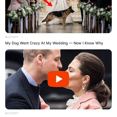
BUZZDAY
My Dog Went Crazy At My Wedding — Now I Know Why
BUZZDAY