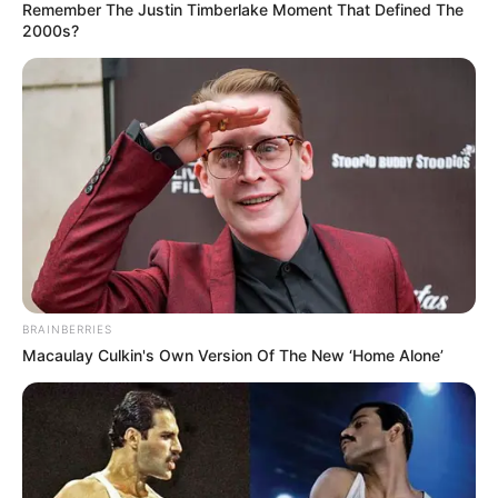
Remember The Justin Timberlake Moment That Defined The
2000s?
Participe do nosso grupo do
WhatsApp!
Fique informado em tempo real sobre as principais
notícias de Paraguaçu Paulista e região
Clique aqui para entrar no grupo
BRAINBERRIES
Macaulay Culkin's Own Version Of The New ‘Home Alone’