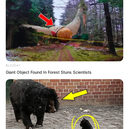
Deixe um Comentário
VEJA TAMBÉM
BUZZDAY
Giant Object Found In Forest Stuns Scientists