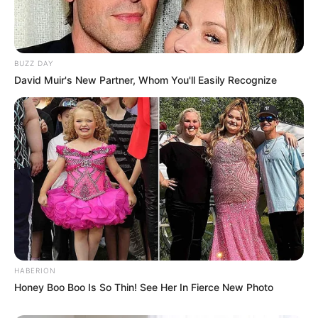
BUZZ DAY
David Muir's New Partner, Whom You'll Easily Recognize
HABERION
Honey Boo Boo Is So Thin! See Her In Fierce New Photo