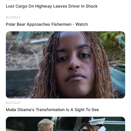
estar e o desenvolvimento profissional de seus
Lost Cargo On Highway Leaves Driver In Shock
colaboradores.
BUZZDAY
Polar Bear Approaches Fishermen - Watch
BUZZDAY
Malia Obama's Transformation Is A Sight To See