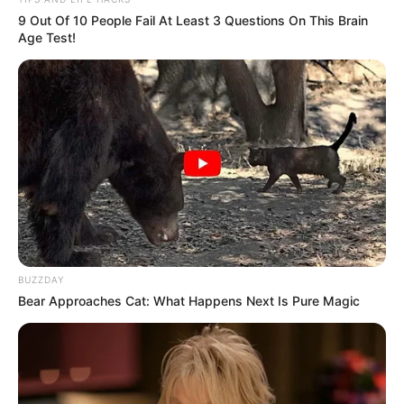
AGT
9 Out Of 10 People Fail At Least 3 Questions On This Brain
Age Test!
Na cidade de Paraguaçu Paulista, a AGT está contratando
eletricista de manutenção automotiva. Candidatos devem
ter ensino médio completo, CNH categoria B, e experiência
em manutenção de máquinas agrícolas. Há disponibilidade
para troca de turno e residência em Assis, Paraguaçu
Paulista ou Lutécia. Inscrições vão até o dia 20 de abril
através do
site da empresa
.
Oportunidades na Raízen para Unidade de Tarumã
-
Auxiliar de Armazenagem:
Ensino fundamental completo.
Disponibilidade para trabalhar em turnos 5x1. Executar
operações de limpeza, arrumação de pilhas, cobertura de
caminhões.
BUZZDAY
-
Auxiliar de Serviços Gerais na Limpeza:
Ensino
Bear Approaches Cat: What Happens Next Is Pure Magic
fundamental completo. Disponibilidade de horário.
Responsável por limpezas gerais, retirada de lixo,
manutenção da limpeza.
-
Auxiliar de Serviços Gerais na Manutenção Civil /
Limpeza:
Ensino fundamental completo. Disponibilidade de