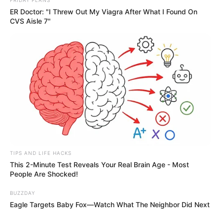
ER Doctor: "I Threw Out My Viagra After What I Found On
CVS Aisle 7"
TIPS AND LIFE HACKS
This 2-Minute Test Reveals Your Real Brain Age - Most
People Are Shocked!
BUZZDAY
Eagle Targets Baby Fox—Watch What The Neighbor Did Next