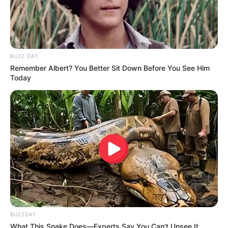
BUZZ DAY
Remember Albert? You Better Sit Down Before You See Him
Today
BUZZDAY
What This Snake Does—Experts Say You Can't Unsee It