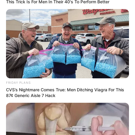
This Trick Is For Men In Their 40's To Perform Better
prometem aquecer o mercado de
trabalho local e regional
Oportunidades de emprego abrem novos horizontes em
Paraguaçu Paulista, Assis e Tarumã
Fonte: Da Redação | AGT | Energisa | Raízen
28/03/2024
Foto: Internet
VÁRIAS OPORTUNIDADES
FRIDAY PLANS
CVS’s Nightmare Comes True: Men Ditching Viagra For This
87¢ Generic Aisle 7 Hack
Share
Facebook
WhatsApp
Telegram
Messenger
X