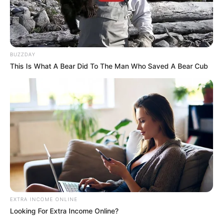
BUZZDAY
This Is What A Bear Did To The Man Who Saved A Bear Cub
EXTRA INCOME ONLINE
Looking For Extra Income Online?