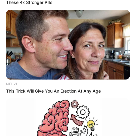
These 4x Stronger Pills
MEDVI
This Trick Will Give You An Erection At Any Age