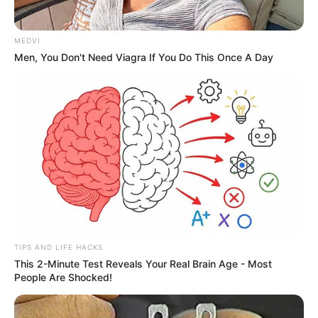
MEDVI
Men, You Don't Need Viagra If You Do This Once A Day
TIPS AND LIFE HACKS
This 2-Minute Test Reveals Your Real Brain Age - Most
People Are Shocked!