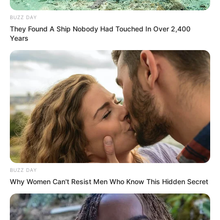
BUZZ DAY
They Found A Ship Nobody Had Touched In Over 2,400
Years
SAÚDE
AME Assis amplia serviços especializados com
inovação e atendimento digital
BUZZ DAY
Why Women Can't Resist Men Who Know This Hidden Secret