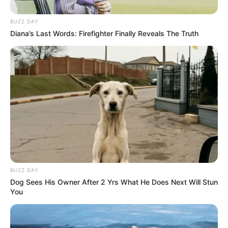
implantados e soluções disponíveis, o evento também
prestará homenagem aos "Prefeitos Inovadores" da região,
um reconhecimento aos gestores que utilizam a tecnologia
BUZZ DAY
de maneira estratégica para beneficiar seus munícipes.
Diana’s Last Words: Firefighter Finally Reveals The Truth
Os avanços tecnológicos e as políticas públicas
implementadas nos municípios serão compartilhados por
prefeitos e gestores de: Assis, Palmital, Tarumã, Quatá,
Paraguaçu Paulista, Echaporã, e Florínea, proporcionando
um panorama das estratégias que têm sido adotadas para
melhorar o atendimento aos cidadãos. A seleção dos
prefeitos inovadores levou em consideração a utilização da
tecnologia para a inovação estratégica na gestão atual e
seu impacto positivo no desenvolvimento socioeconômico
do município.
A participação do prefeito de Paraguaçu Paulista no Fórum
destaca-se como um exemplo do compromisso com o
BUZZ DAY
futuro digital dos municípios, refletindo a importância de
líderes municipais engajados no desenvolvimento de
Dog Sees His Owner After 2 Yrs What He Does Next Will Stun
cidades mais inteligentes e conectadas.
You