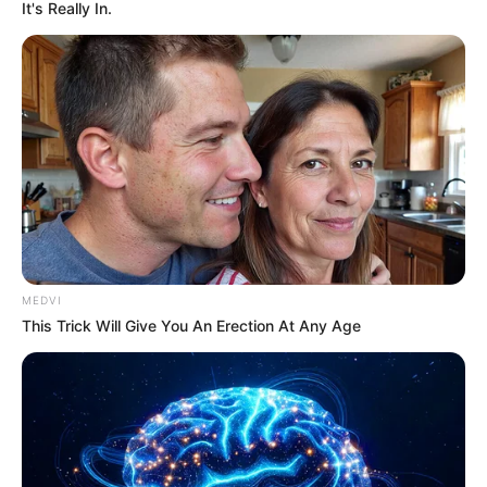
It's Really In.
MEDVI
This Trick Will Give You An Erection At Any Age