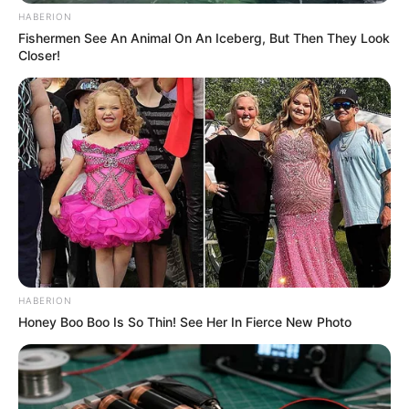
HABERION
Fishermen See An Animal On An Iceberg, But Then They Look
Closer!
HABERION
Honey Boo Boo Is So Thin! See Her In Fierce New Photo