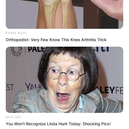
pessoais por causa das apostas e mantenha um equilíbrio
saudável entre suas atividades de apostas e outras
responsabilidades financeiras. Lembre-se de que o jogo
deve ser apenas uma parte de sua vida financeira, não o
foco principal.
FORGE BODY
Em resumo, apostar com consciência e responsabilidade
Orthopedist: Very Few Know This Knee Arthritis Trick
requer uma abordagem equilibrada, baseada na
compreensão dos riscos, no estabelecimento de limites
financeiros, na busca de entretenimento em vez de lucro, na
prevenção do vício, no conhecimento das regras dos jogos
e no respeito às suas finanças pessoais. Ao seguir essas
orientações, você estará no caminho certo para desfrutar
de uma experiência de apostas gratificante e saudável.
BUZZ DAY
You Won't Recognize Linda Hunt Today: Shocking Pics!