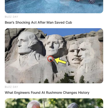
BUZZ DAY
Bear’s Shocking Act After Man Saved Cub
BUZZ DAY
What Engineers Found At Rushmore Changes History