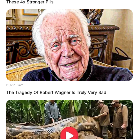
These 4x Stronger Pills
consciente e responsável
Antes de embarcar na emocionante jornada das apostas, é
imprescindível que você mergulhe fundo na compreensão
dos riscos envolvidos.
03/04/2024
RISCOS
BUZZ DAY
Share
Facebook
WhatsApp
Telegram
Messenger
X
The Tragedy Of Robert Wagner Is Truly Very Sad