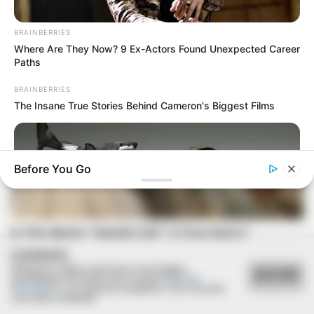
BRAINBERRIES
Where Are They Now? 9 Ex-Actors Found Unexpected Career
Paths
BRAINBERRIES
The Insane True Stories Behind Cameron's Biggest Films
Before You Go
COOKIES
Utilizamos cookies essenciais e tecnologias
ACEITAR
semelhantes de acordo com a nossa
Política de
Privacidade
e, ao continuar navegando, você concorda
BRAINBERRIES
com estas condições.
Films To Make You Question Everything You Know About