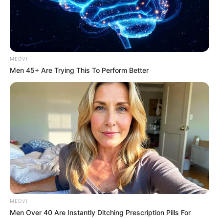
MEDVI
Men 45+ Are Trying This To Perform Better
MEDVI
Men Over 40 Are Instantly Ditching Prescription Pills For
Como apostar de maneira