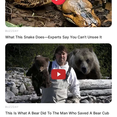
BUZZDAY
What This Snake Does—Experts Say You Can't Unsee It
A prática de apostar em jogos de azar pode ser cativante,
oferecendo uma mistura de emoção e entretenimento. No
entanto, para desfrutar plenamente dessa atividade, é
essencial abordá-la com discernimento e responsabilidade.
Aqui estão algumas orientações fundamentais para garantir
que suas experiências de apostas sejam positivas e
equilibradas.
BUZZDAY
Entenda os riscos do jogo
This Is What A Bear Did To The Man Who Saved A Bear Cub