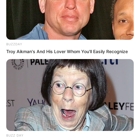
BUZZDAY
Troy Aikman's And His Lover Whom You'll Easily Recognize
BUZZ DAY