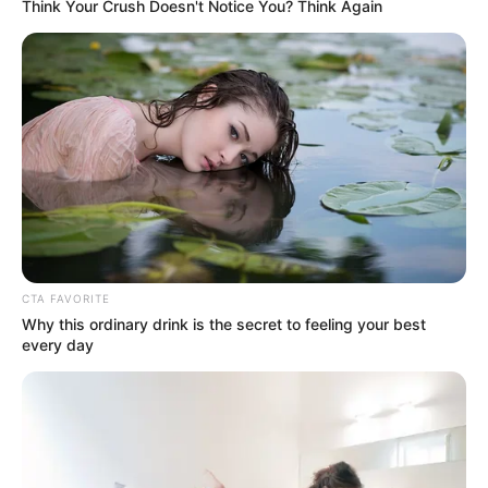
Think Your Crush Doesn't Notice You? Think Again
em Paraguaçu beneficia
comunidades de Cabiúna e Água
do Barreiro
Décadas de espera chegam ao fim com obras de melhoria
na infraestrutura local
Fonte: Da Redação | Prefeitura Municipal de
Paraguaçu Paulista
09/04/2024
CTA FAVORITE
Foto: Assessoria
MELHORIAS NA ESTRADA
Why this ordinary drink is the secret to feeling your best
every day
Share
Facebook
WhatsApp
Telegram
Messenger
X