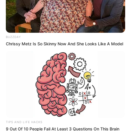
BUZZDAY
Chrissy Metz Is So Skinny Now And She Looks Like A Model
TIPS AND LIFE HACKS
9 Out Of 10 People Fail At Least 3 Questions On This Brain