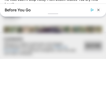
Laugh
Before You Go
COOKIES
Utilizamos cookies essenciais e tecnologias
ACEITAR
semelhantes de acordo com a nossa
Política de
Privacidade
e, ao continuar navegando, você concorda
com estas condições.
HABERION
Rare Elephant Birth—Then Nature Delivered A Second Shock