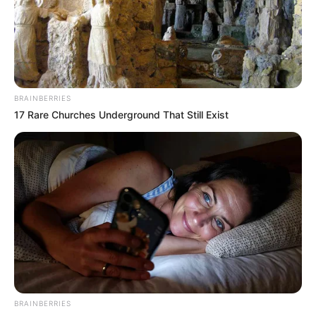
BRAINBERRIES
17 Rare Churches Underground That Still Exist
BRAINBERRIES
Revitalização das estradas rurais