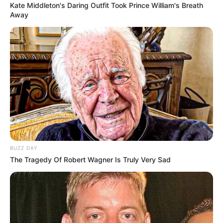
Kate Middleton's Daring Outfit Took Prince William's Breath
Away
BUZZ DAY
The Tragedy Of Robert Wagner Is Truly Very Sad