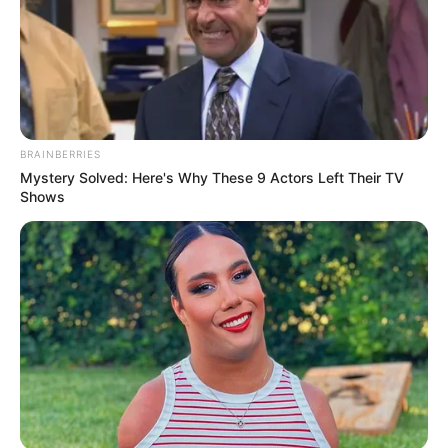
BRAINBERRIES
Mystery Solved: Here's Why These 9 Actors Left Their TV
Shows
Em um gesto de proximidade com a população, o prefeito
Antian visitou pessoalmente os locais das obras para
dialogar com os moradores e verificar o progresso dos
trabalhos. Os agradecimentos dos residentes foram
recebidos como um sinal claro do impacto positivo das
melhorias. O prefeito reiterou seu compromisso com o
bem-estar dos paraguaçuenses, afirmando que o objetivo
principal da administração municipal é sempre proporcionar
as melhores condições possíveis para a comunidade.