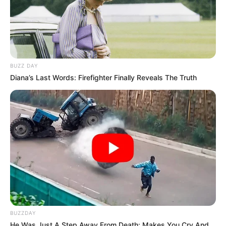
BUZZ DAY
Diana’s Last Words: Firefighter Finally Reveals The Truth
BUZZDAY
He Was Just A Step Away From Death: Makes You Cry And