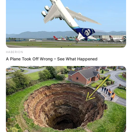
HABERION
A Plane Took Off Wrong – See What Happened