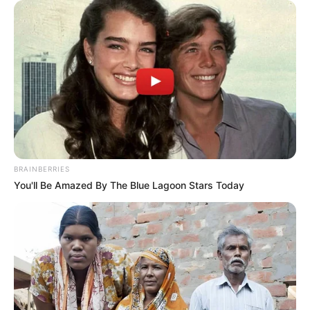
Inovação nas rodovias: Eixo SP
lança sistema Free Flow 100%
nacional
BRAINBERRIES
Tecnologia nacional promete revolucionar a experiência de
You'll Be Amazed By The Blue Lagoon Stars Today
viagem, oferecendo maior fluidez e segurança
Fonte: Da Redação | Eixo
11/04/2024
FLUIDEZ NAS RODOVIAS
Foto: Eixo Assessoria