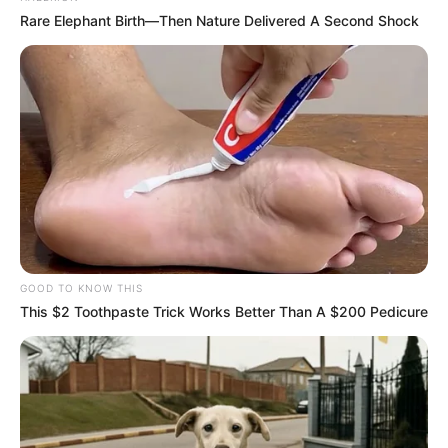
Rare Elephant Birth—Then Nature Delivered A Second Shock
GOOD TO KNOW THIS
This $2 Toothpaste Trick Works Better Than A $200 Pedicure