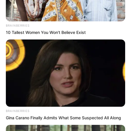
Share
Facebook
WhatsApp
Telegram
Messenger
X
BRAINBERRIES
10 Tallest Women You Won't Believe Exist
Na busca contínua por melhorar a eficiência dos serviços
rodoviários e a experiência dos usuários, a Eixo SP,
concessionária de rodovias, está na vanguarda da inovação
tecnológica. A empresa, em parceria com destaque do
setor tecnológico e de transportes nacional, está
desenvolvendo um sistema de cobrança eletrônica Free
Flow completamente brasileiro, visando aprimorar ainda
mais o fluxo nas rodovias que administra.
BRAINBERRIES
Gina Carano Finally Admits What Some Suspected All Along