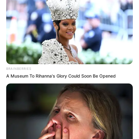
Além de minimizar o tempo de viagem, reduzindo as
paradas obrigatórias, o sistema desenvolvido oferece uma
solução completa, desde a captação dos dados até o
processamento das transações e o pagamento, seguindo
rigorosos padrões de segurança e transparência.
Embora o sistema esteja em fase de testes como prova de
conceito nas rodovias administradas pela Eixo SP, o
BRAINBERRIES
diretor-presidente da concessionária, Sergio Santillan,
A Museum To Rihanna's Glory Could Soon Be Opened
destaca o potencial de implementação futura do Free Flow.
Ele reforça que, mesmo que não haja planos imediatos para
a implementação efetiva da cobrança através desse
sistema, a possibilidade permanece aberta, visando
sempre aprimorar a experiência dos motoristas e a
eficiência dos serviços.
Essa inovação da Eixo SP alinhados com as exigências da
Artesp e as necessidades dos usuários passa a contribuir
para um futuro mais conectado e eficiente para as rodovias
brasileiras.