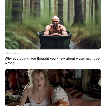
Sistema Free Flow promete eliminar a necessidade de paradas 
Inspirado na eficácia do Sistema de Pesagem em
Movimento (WIM), implementado na SP 310 - Rodovia
Washington Luís, que permite a pesagem dos veículos em
trânsito e contribui para a coibição do excesso de peso, o
CTA LOVE
novo sistema Free Flow promete eliminar a necessidade
Why everything you thought you knew about water might be
de paradas em praças de pedágio. A experiência anterior
wrong
com o WIM já demonstrou como a tecnologia pode agilizar
o tráfego e aumentar a segurança, com caminhões só
sendo direcionados para a pesagem em casos de suspeita
de irregularidade.
O Free Flow, desenvolvido em colaboração com a
Fiscaltech e a ConectCar, utiliza câmeras, sensores e
inteligência artificial para capturar e processar dados
veiculares, permitindo a identificação completa do veículo
em movimento. Esse sistema promete trazer uma cobrança