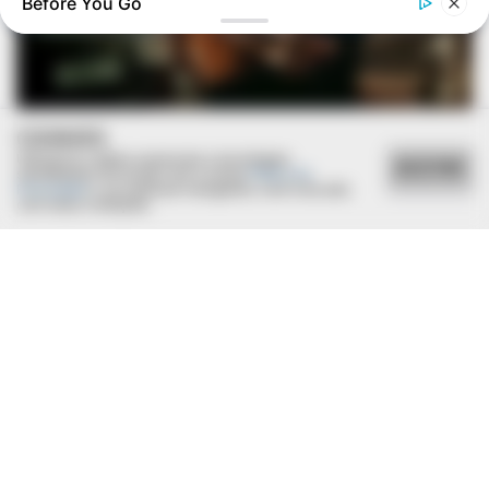
Before You Go
COOKIES
BUZZ DAY
Utilizamos cookies essenciais e tecnologias
Photos From The 70s That Defined A Beauty Standard
ACEITAR
semelhantes de acordo com a nossa
Política de
Privacidade
e, ao continuar navegando, você concorda
com estas condições.
BUZZ DAY
A Man Climbed Into A Tree And Couldn't Believe What He