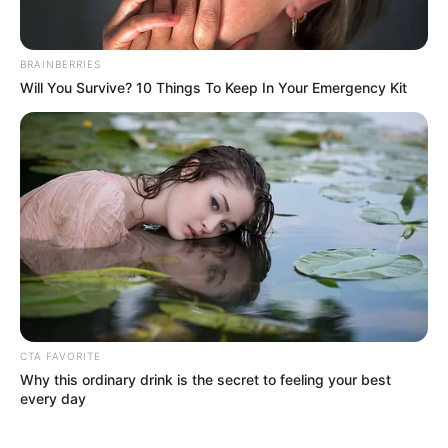
BRAINBERRIES
Will You Survive? 10 Things To Keep In Your Emergency Kit
Participe do nosso grupo do
WhatsApp!
CTA FAVORITE
Fique informado em tempo real sobre as principais
Why this ordinary drink is the secret to feeling your best
notícias de Paraguaçu Paulista e região
every day
Clique aqui para entrar no grupo