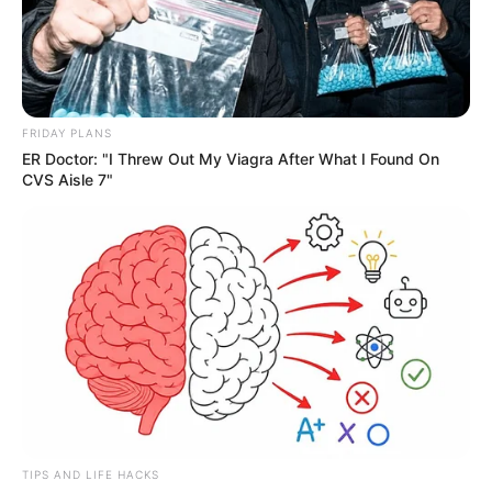
FRIDAY PLANS
ER Doctor: "I Threw Out My Viagra After What I Found On
CVS Aisle 7"
TIPS AND LIFE HACKS