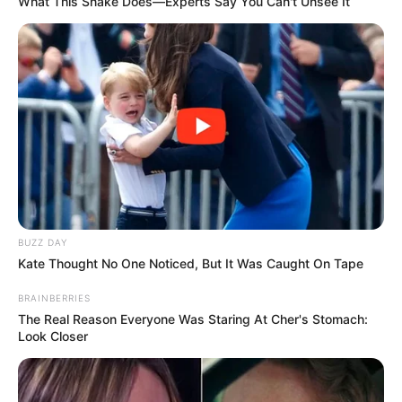
What This Snake Does—Experts Say You Can't Unsee It
O uso do pisca-alerta é apenas para indicar que o trânsito à
frente está parado ou para indicar que o veículo está parado
na via.
BUZZ DAY
Kate Thought No One Noticed, But It Was Caught On Tape
BRAINBERRIES
The Real Reason Everyone Was Staring At Cher's Stomach:
Look Closer