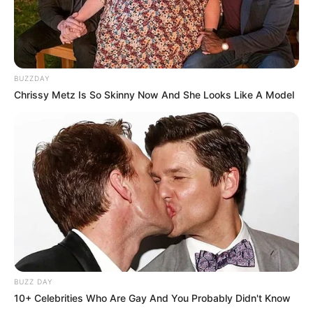
BUZZDAY
Chrissy Metz Is So Skinny Now And She Looks Like A Model
BUZZ DAY
10+ Celebrities Who Are Gay And You Probably Didn't Know