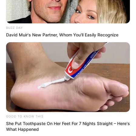
BUZZ DAY
David Muir's New Partner, Whom You'll Easily Recognize
GOOD TO KNOW THIS
She Put Toothpaste On Her Feet For 7 Nights Straight – Here's
What Happened