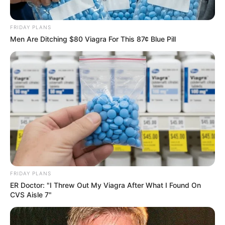
WhatsApp!
FRIDAY PLANS
Fique informado em tempo real sobre as principais
Men Are Ditching $80 Viagra For This 87¢ Blue Pill
notícias de Paraguaçu Paulista e região
Clique aqui para entrar no grupo
FRIDAY PLANS
ER Doctor: "I Threw Out My Viagra After What I Found On
CVS Aisle 7"