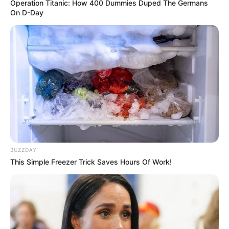
Operation Titanic: How 400 Dummies Duped The Germans
On D-Day
Risco de neblina exige vigilância aumentada principalmente
com o uso correto de pisca-alerta nas rodovias
Fonte: Da Redação | CART
15/04/2024
Foto: CART
ALERTA NAS ESTRADAS
Share
Facebook
WhatsApp
Telegram
Messenger
X
BUZZDAY
This Simple Freezer Trick Saves Hours Of Work!
Com o inverno se aproximando, a incidência de neblina nas
rodovias da região de Paraguaçu Paulista está aumentando,
o que exige dos motoristas uma atenção redobrada. A
CART Concessionária de Rodovias tem alertado sobre a