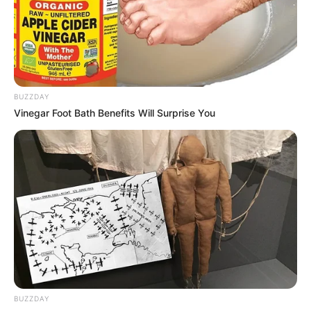
BUZZDAY
Vinegar Foot Bath Benefits Will Surprise You
Neblina intensa nas rodovias da
região requer cuidado extra dos
BUZZDAY
motoristas