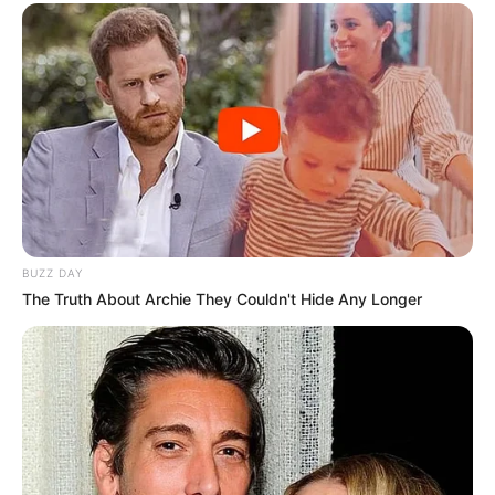
BUZZ DAY
The Truth About Archie They Couldn't Hide Any Longer