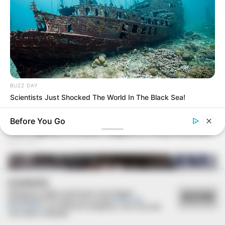
BUZZ DAY
Scientists Just Shocked The World In The Black Sea!
Before You Go
COOKIES
Utilizamos cookies essenciais e tecnologias
ACEITAR
semelhantes de acordo com a nossa
Política de
Privacidade
e, ao continuar navegando, você concorda
com estas condições.