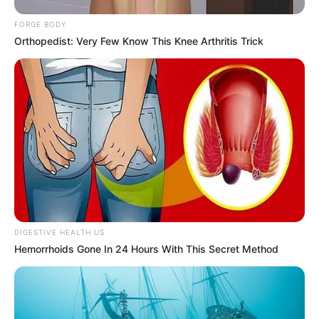
FORGE BODY
Orthopedist: Very Few Know This Knee Arthritis Trick
DIGESTIVE HEALTH US
Hemorrhoids Gone In 24 Hours With This Secret Method