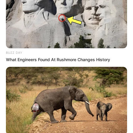
BUZZ DAY
What Engineers Found At Rushmore Changes History