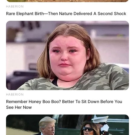
HABERION
Rare Elephant Birth—Then Nature Delivered A Second Shock
HABERION
Remember Honey Boo Boo? Better To Sit Down Before You
See Her Now