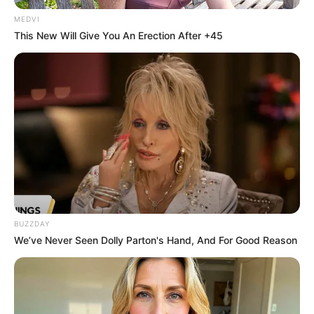
MEDVI
This New Will Give You An Erection After +45
BUZZDAY
We’ve Never Seen Dolly Parton's Hand, And For Good Reason