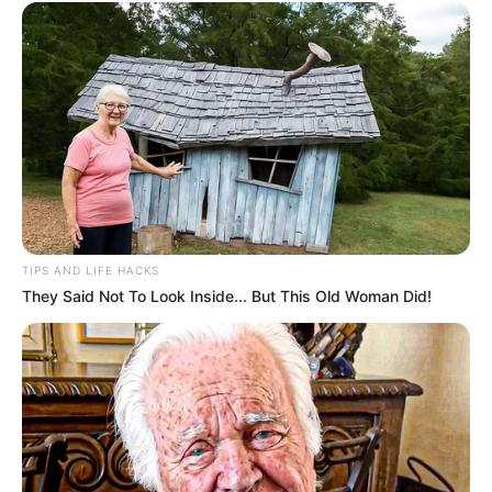
TIPS AND LIFE HACKS
They Said Not To Look Inside... But This Old Woman Did!