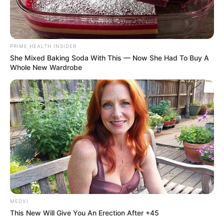
PRIME HEALTH INSIDER
She Mixed Baking Soda With This — Now She Had To Buy A
Whole New Wardrobe
MEDVI
This New Will Give You An Erection After +45