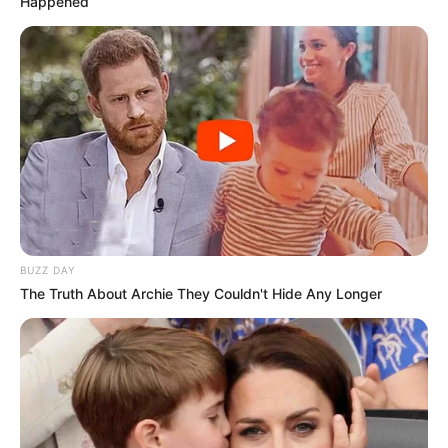
Happened
BUZZ DAY
The Truth About Archie They Couldn't Hide Any Longer