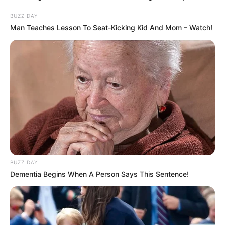
BUZZ DAY
Man Teaches Lesson To Seat-Kicking Kid And Mom – Watch!
BUZZ DAY
Dementia Begins When A Person Says This Sentence!