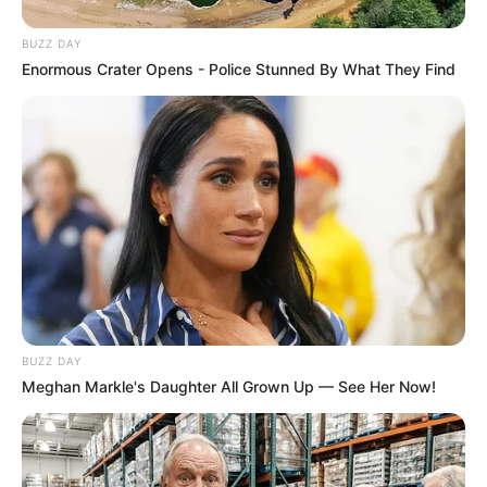
BUZZ DAY
Enormous Crater Opens - Police Stunned By What They Find
BUZZ DAY
Meghan Markle's Daughter All Grown Up — See Her Now!