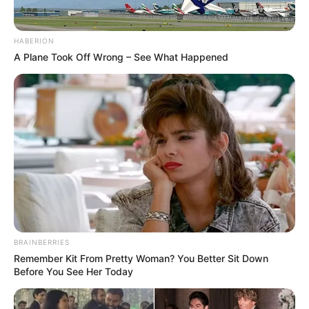
Senatran para realizar o exame. Os resultados são
inseridos diretamente no banco de dados do Registro
Nacional de Condutores Habilitados (Renach), garantindo a
atualização e o controle eficaz dos órgãos de trânsito.
HABERION
A Plane Took Off Wrong – See What Happened
Participe do nosso grupo do
BRAINBERRIES
Remember Kit From Pretty Woman? You Better Sit Down
WhatsApp!
Before You See Her Today
Fique informado em tempo real sobre as principais