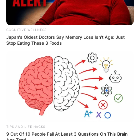
COGNITIVE WELLNESS
Japan's Oldest Doctors Say Me​mory Lo​ss Isn't Age: Just
Stop Eating These 3 Foods
TIPS AND LIFE HACKS
9 Out Of 10 People Fail At Least 3 Questions On This Brain
Age Test!