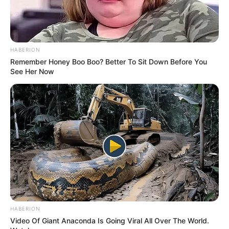
HABERION
Remember Honey Boo Boo? Better To Sit Down Before You
See Her Now
Participe do nosso grupo do
WhatsApp!
Fique informado em tempo real sobre as principais
notícias de Paraguaçu Paulista e região
Clique aqui para entrar no grupo
HABERION
Video Of Giant Anaconda Is Going Viral All Over The World.