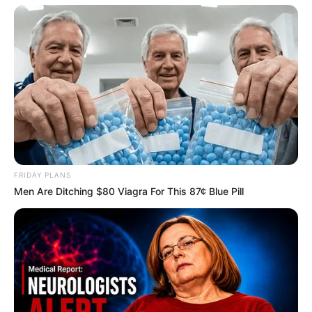
FRIDAY PLANS
Men Are Ditching $80 Viagra For This 87¢ Blue Pill