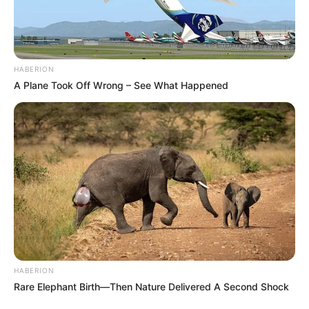
HABERION
A Plane Took Off Wrong – See What Happened
HABERION
Rare Elephant Birth—Then Nature Delivered A Second Shock