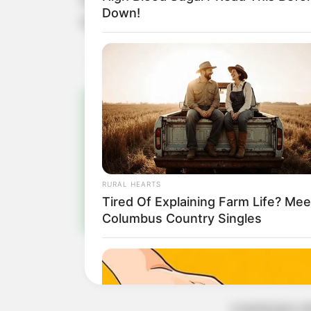
Down!
livre.
Pa
Fiqu
RURAL HEARTS
Tired Of Explaining Farm Life? Mee
Columbus Country Singles