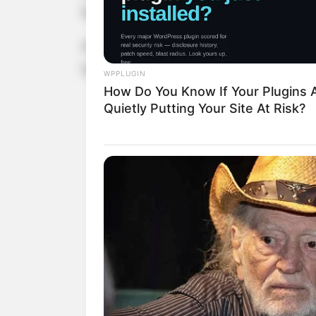
fortalecendo laços comunitários e 
A celebração também serviu para d
toda a comunidade, inspirando todos
WPPLUGIN
How Do You Know If Your Plugins 
Quietly Putting Your Site At Risk?