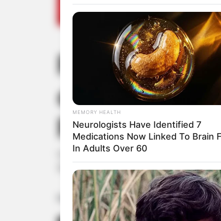
Projeto Espor
das Mães com
MEMORY HEALTH
Paraguaçu Pa
Neurologists Have Identified 7
Medications Now Linked To Brain 
In Adults Over 60
Uma manhã de homenagens e atividad
Roberto
Fonte: Da Redação | Prefeitura Municipal d
12/05/2024