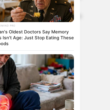
io mútuo.
ão apenas em suas famílias, mas em
OMIND PRO
an's Oldest Doctors Say Memory
s Isn't Age: Just Stop Eating These
oods