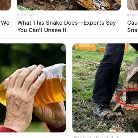
BUZZ DAY
RADA
t We
What This Snake Does—Experts Say
Cau
You Can't Unsee It
Sna
NAVY SEAL'S BUG IN GUIDE