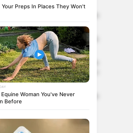
Your Preps In Places They Won't
e diversas atividades pensadas para
o de relaxamento, tudo isso planejado
 Júlio César de Almeida, diretor do
 Departamento Municipal de Saúde, e
DAY
 Equine Woman You've Never
dministração municipal aos programas
n Before