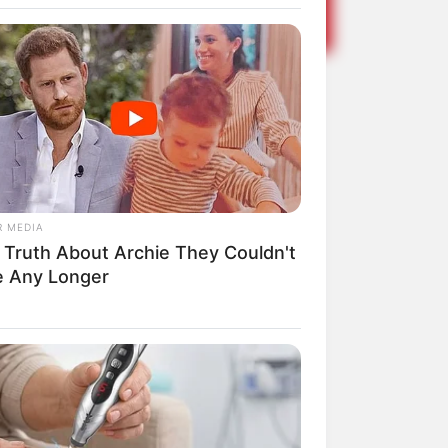
elebra o Dia
em
R MEDIA
 Truth About Archie They Couldn't
e Any Longer
 núcleo Vila Gammon - Francisco
Share
Facebook
WhatsApp
Telegram
Messenger
X