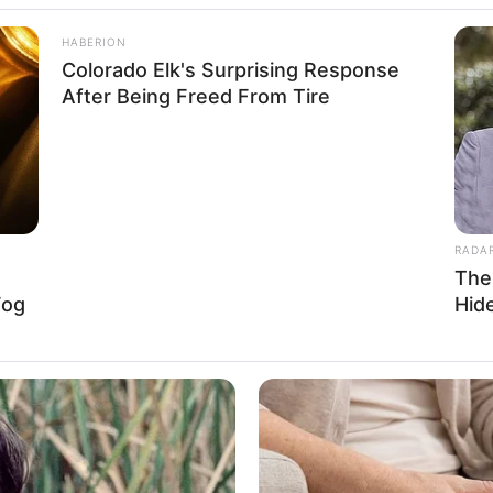
HABERION
Colorado Elk's Surprising Response
After Being Freed From Tire
te Melhora Idade c
 evento especial 
RADA
ulista
The
Fog
Hid
es saudáveis marca a celebração para as mães no
e Paraguaçu Paulista