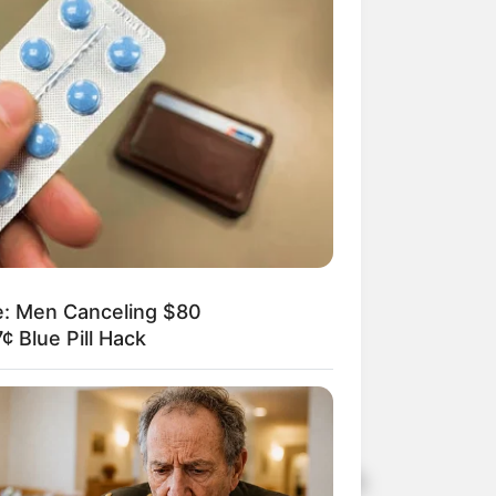
e: Men Canceling $80
¢ Blue Pill Hack
 experiências e histórias de vida,