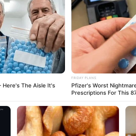
FRIDAY PLANS
 Here's The Aisle It's
Pfizer's Worst Nightmar
Prescriptions For This 87
ento foi um momento para as mães compartilharem