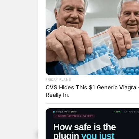
FRIDAY PLANS
CVS Hides This $1 Generic Viagra -
Really In.
Além das atividades físicas, o ev