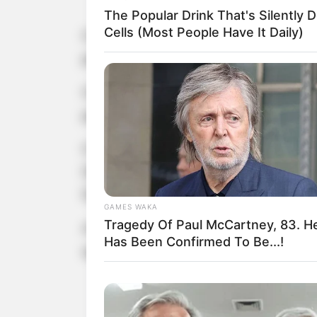
The Popular Drink That's Silently 
Cells (Most People Have It Daily)
O encontro matutino foi uma oportu
promover o bem-estar e a interação s
O programa incluiu exercícios leves,
para reforçar a importância da saúde f
O evento contou com a presença de 
Departamento Municipal de Esporte 
Ennes Arnas Holl Dos Santos, Coorde
GAMES WAKA
Tragedy Of Paul McCartney, 83. H
A participação desses líderes enalt
Has Been Confirmed To Be...!
que valorizam a saúde e o bem-estar