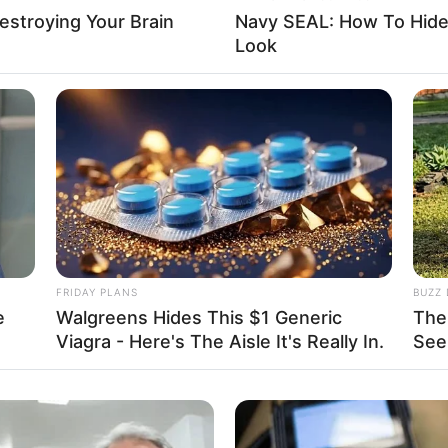
Destroying Your Brain
Navy SEAL: How To Hide 
Look
nidade para as mães e convidados participarem d
ocial.
 jogos adaptados para todas as idades e uma sessã
ísica e mental.
figuras importantes do cenário local, incluindo
e Lazer, Egydio Tonini Nogueira Neto, diretor do
nador de Projetos Esportivos.
FRIDAY PLANS
BUZZ 
e
Walgreens Hides This $1 Generic
The
eceu a ocasião e reforçou o apoio contínuo da a
Viagra - Here's The Aisle It's Really In.
See
 da comunidade.