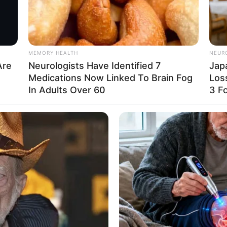
promovendo um sentimento de pertencimento e apo
estacar o papel vital que as mães desempenham n
 com sua dedicação e força.
MEMORY HEALTH
NEUR
Are
Neurologists Have Identified 7
Jap
Medications Now Linked To Brain Fog
Los
In Adults Over 60
3 F