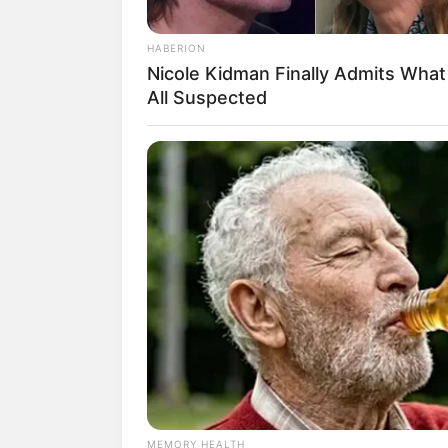
HABERION
Nicole Kidman Finally Admits Wha
All Suspected
MEMORY HEALTH