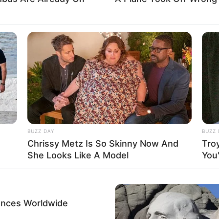
e informado em tempo real sobre as principais notícias de Paraguaçu Pa
Clique aqui para entrar no grupo
BUZZ DAY
BUZZ 
Chrissy Metz Is So Skinny Now And
Tro
She Looks Like A Model
You'
ences Worldwide