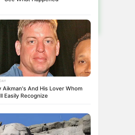
ulista e região
DAY
y Aikman's And His Lover Whom
ll Easily Recognize