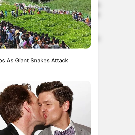
vaga olímpica assegurada em Paris
. Na
a segunda melhor nota na soma de
 Sofia Pereira e Nicole Pircio só foi
o bronze.
s As Giant Snakes Attack