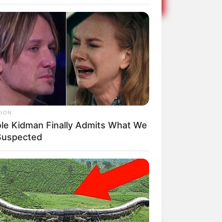
pa da Copa do
RION
ole Kidman Finally Admits What We
 Suspected
Share
Facebook
WhatsApp
Telegram
Messenger
X