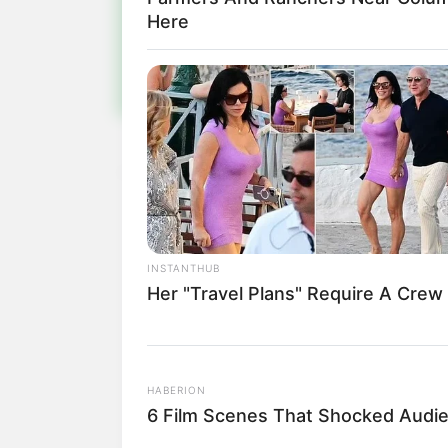
Fiqu
Here
INSTANTHUB
Her "Travel Plans" Require A Crew
HABERION
6 Film Scenes That Shocked Audi