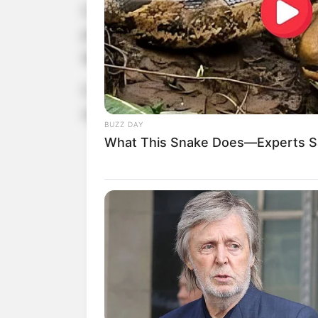
O sábado (11) foi prateado para o
c
prova geral - a mesma que será 
apresentações na etapa da Copa do 
O quinteto brasileiro formado Maria 
superado pelo time da Espanha (70.30
BUZZ DAY
What This Snake Does—Experts Sa