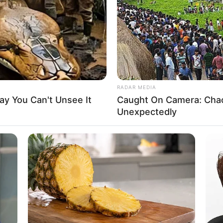
onjunto brasileiro de ginástica rítmica, já com 
disputada nos Jogos - o país obteve 68.850, 
Mundo da modalidade, em Portimão (Portugal).
Eduarda Arakaki, Victoria Borges, Deborah Medrado,
0), que ficou com o ouro. A França (65.050) levou 
RADAR MEDIA
y You Can't Unsee It
Caught On Camera: Chao
Unexpectedly