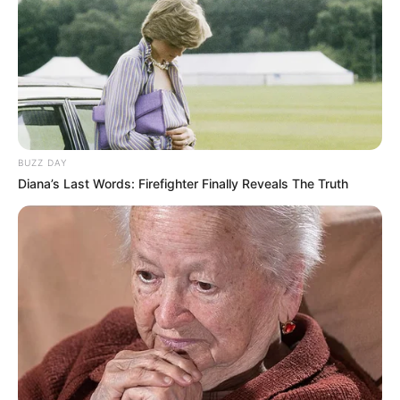
BUZZ DAY
Diana’s Last Words: Firefighter Finally Reveals The Truth
Campeonato de Base em
Paraguaçu Paulista: Quarta
rodada traz chuva de gols e
disputas emocionantes
Jovens talentos brilham em campo com partidas
eletrizantes no último sábado