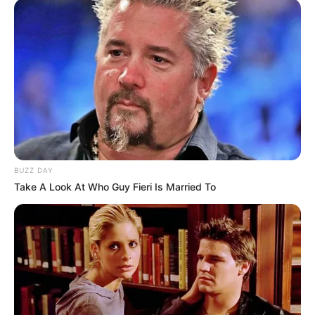
BUZZ DAY
Take A Look At Who Guy Fieri Is Married To