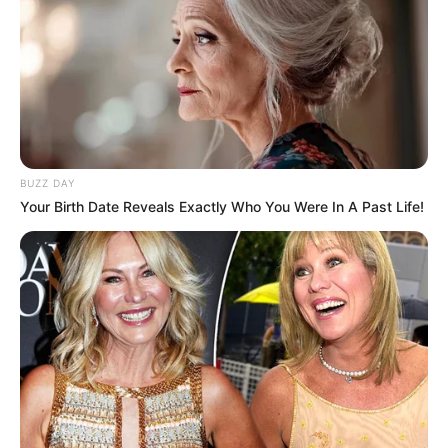
BUZZ DAY
Your Birth Date Reveals Exactly Who You Were In A Past Life!