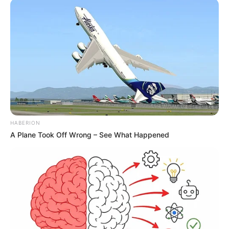
HABERION
A Plane Took Off Wrong – See What Happened