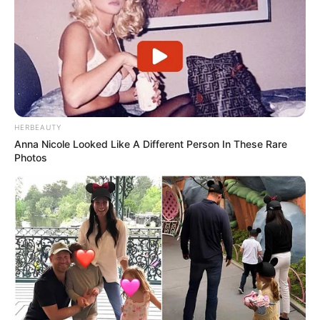
O evento continua a atrair grande atenção local, com
famílias e fãs apoiando os jovens atletas, promovendo o
esporte como uma ferramenta vital para o crescimento
saudável e inclusivo na comunidade.
A próxima rodada promete mais ação e habilidades
impressionantes desses jovens atletas, que não só
competem pelo título, mas também pela chance de
desenvolver suas capacidades no amado esporte do
HERBEAUTY
futebol.
Anna Nicole Looked Like A Different Person In These Rare
Photos