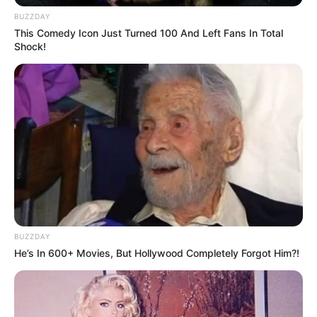
minuto.
BUZZDAY
This Comedy Icon Just Turned 100 And Left Fans In Total
Shock!
BUZZDAY
He’s In 600+ Movies, But Hollywood Completely Forgot Him?!
O campeonato tem se revelado uma excelente plataforma
para o desenvolvimento de habilidades e a detecção de
novos talentos no futebol, com as equipes demonstrando
grande dedicação e melhorias a cada rodada.