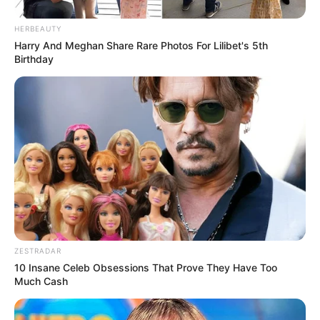
Participe do nosso grupo do
HERBEAUTY
Harry And Meghan Share Rare Photos For Lilibet's 5th
WhatsApp!
Birthday
Fique informado em tempo real sobre as principais
notícias de Paraguaçu Paulista e região
Clique aqui para entrar no grupo
ZESTRADAR
10 Insane Celeb Obsessions That Prove They Have Too
Much Cash