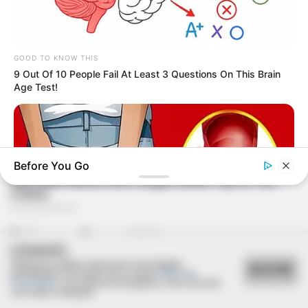
GOOD TO KNOW THIS
9 Out Of 10 People Fail At Least 3 Questions On This Brain
Age Test!
Before You Go
Deixe um Comentário
COOKIES
Utilizamos cookies essenciais e tecnologias
ACEITAR
DIGESTIVE HEALTH US
semelhantes de acordo com a nossa
Política de
Privacidade
e, ao continuar navegando, você concorda
Hemorrhoids Gone In 24 Hours With This Secret Method
com estas condições.