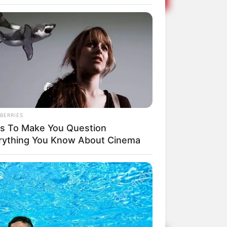
marca as
Quatá
reja Matriz
BERRIES
ms To Make You Question
rything You Know About Cinema
Share
Facebook
WhatsApp
Telegram
Messenger
X