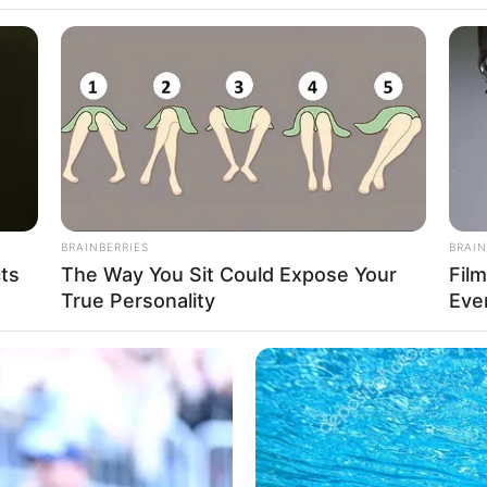
de Carros Antigos 
s dos 79 anos de 
lássicos com programação especial na Praça da Ig
BRAINBERRIES
BRAIN
cts
The Way You Sit Could Expose Your
Fil
True Personality
Eve