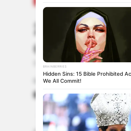
2º Encontro 
comemoraçõe
Evento reunirá amantes de veículos c
BRAINBERRIES
Hidden Sins: 15 Bible Prohibited A
We All Commit!
Fonte: Da Redação
06/06/2024
GRATUITO