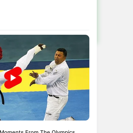
!
ulista e região
 Moments From The Olympics