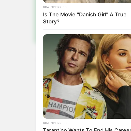
Pa
BRAINBERRIES
Fiqu
Is The Movie "Danish Girl" A True
Story?
BRAINBERRIES
Tarantino Wants To End His Career