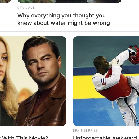
rticipe do nosso grupo do WhatsApp
CTA LOVE
e informado em tempo real sobre as principais notícias de Paraguaçu Pa
Why everything you thought you
knew about water might be wrong
Clique aqui para entrar no grupo
BRAINBERRIES
 With This Movie?
Unforgettable Awkward