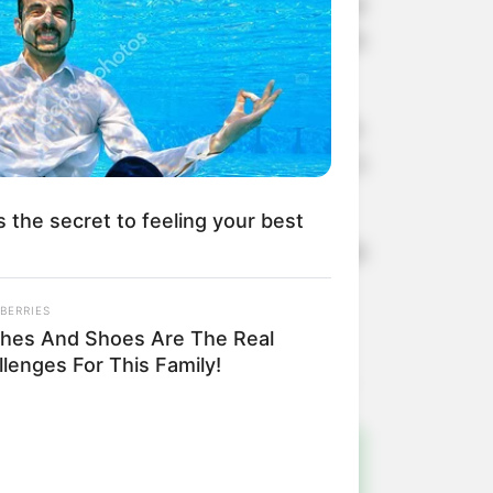
tro de Carros Antigos, um evento que
atriz será o palco desta celebração
orçando o clima de confraternização.
diversas opções gastronômicas para o
s the secret to feeling your best
ção de borrachões, manobras perigosas
BERRIES
thes And Shoes Are The Real
lenges For This Family!