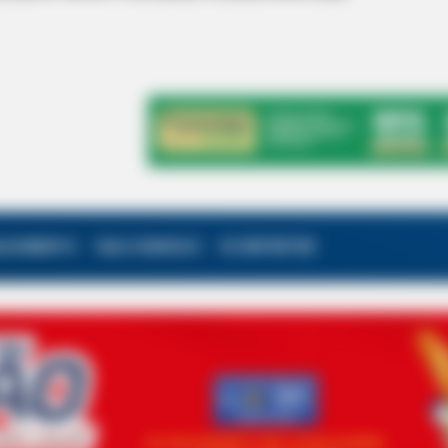
ALECIMENTO
FALE CONOSCO
VC REPÓRTER