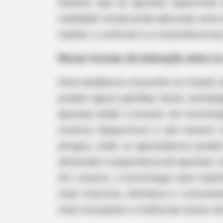
lembrar que as apostas esportivas 
realidade virtual pode adicionar uma
manter o controle e a consciência ao 
Novas formas de interação entre o
Uma tendência crescente no mundo da
podem agora partilhar dicas, estrat
apostas estão a investir em tecnolog
FRIDAY PLANS
eventos desportivos e até mesmo rea
Pfizer's Billion-Dollar Nightmare: 
This 87¢ Aisle 7 Blue Pill
amigos, onde os apostadores podem 
dimensão à experiência de apostas, t
Em resumo, a tecnologia está trans
mais imersiva, interativa e conven
mais inovações e melhorias nesse set