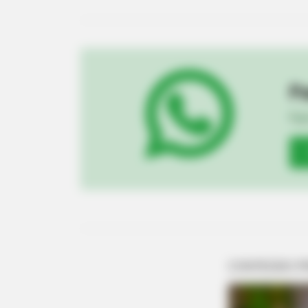
VARICOSE VEINS RELIEF
Bulging Varicose Veins? This Simp
Pa
Trick Helps
Fiqu