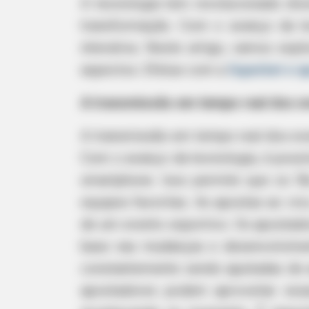
A tecnologia tem revolucionado div
transformação. Com o avanço da te
interativa. Neste artigo, vamos exp
aspectos. Efetue com a
Superbet e a
A transmissão em tempo real dos e
A transmissão em tempo real dos ev
Com o avanço da tecnologia, é possíve
smartphone. Isso permite que os f
equipes favoritas. As apostas ao vi
de um evento esportivo. Os apostad
base nas mudanças e desenvolvimen
constantemente sendo ajustadas de 
apostadores podem aproveitar ess