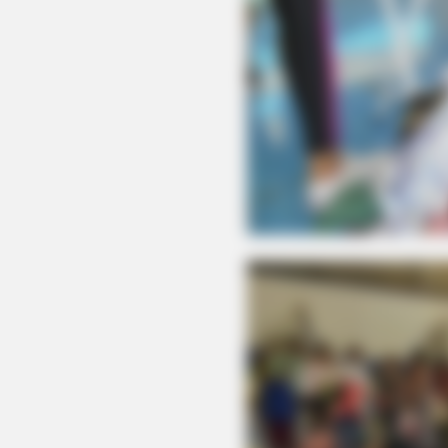
HABERION
Nicole Kidman Finally Admits Wha