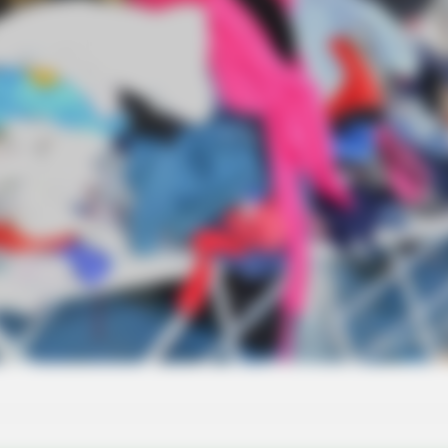
BUZZ DAY
BUZZ 
ens
Remember Albert? You Better Sit
Wha
Down Before You See Him Today
You