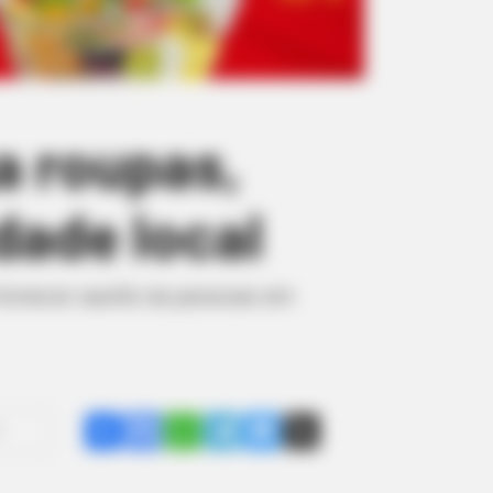
a roupas,
dade local
ornecer auxílio às pessoas em
Share
Facebook
WhatsApp
Telegram
Messenger
X