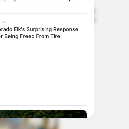
 de pessoas e empresas doadoras de
a dessas doações para a realização da
RION
orado Elk's Surprising Response
er Being Freed From Tire