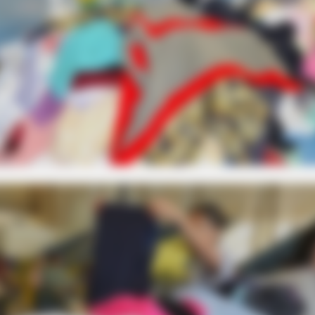
HABERION
t We All Suspected
What Cops Saw On This