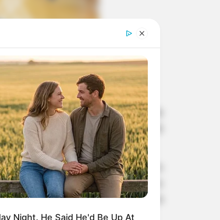
s e agasalhos
l, o Fundo Social de Solidariedade de
ções ocorreram no ginásio central de
 de fornecer auxílio às pessoas em
ca promover a solidariedade e o apoio
alhos e calçados em bom estado para
y Night. He Said He'd Be Up At