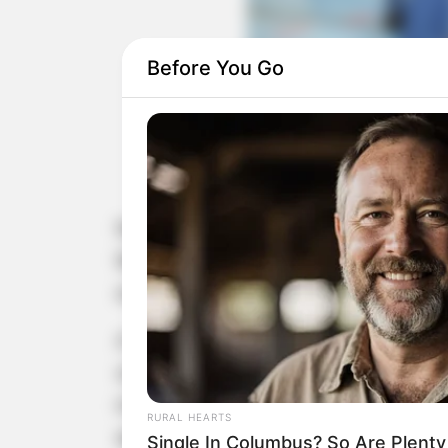
Before You Go
O Fundo Soci
Nesta sexta-feira (07/06), com o apo
Maracaí realizou a doação de roupas
esportes e contaram com a participaç
A Campanha do Agasalho é uma ação
situação de vulnerabilidade diante d
mútuo entre os moradores da cidade
RURAL HEARTS
aqueles que mais necessitam.
Single In Columbus? So Are Plent