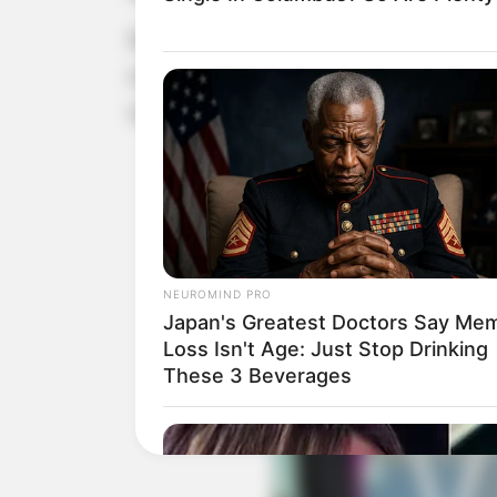
Para a realização da campanha, o 
roupas e agasalhos. A presidente da 
campanha.
NEUROMIND PRO
Japan's Greatest Doctors Say Me
Loss Isn't Age: Just Stop Drinking
These 3 Beverages