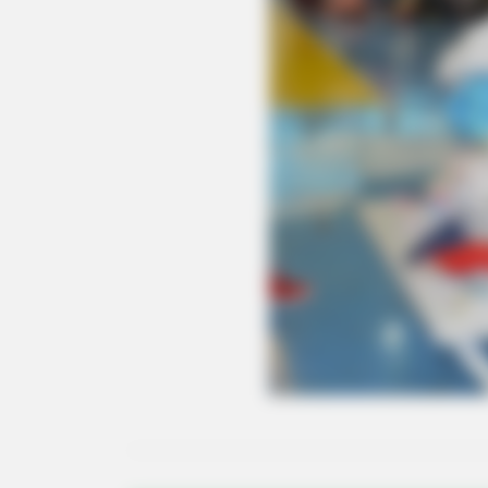
BUZZ DAY
Bear Approaches Cat: What Happ
Next Is Pure Magic