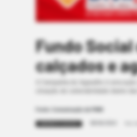
Fundo Social
calçados e a
A Campanha do Agasalho é uma ação s
situação de vulnerabilidade diante da
Fonte: Comunicação da PMM
08/06/2024
Foto: 
CAMPANHA DO AGASALHO