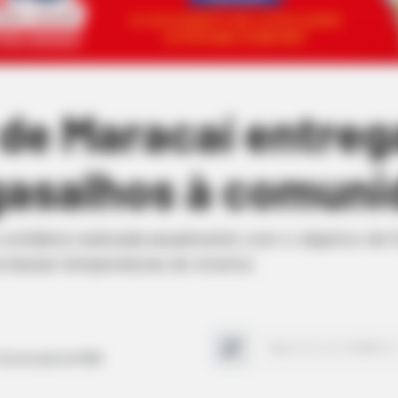
 de Maracaí entreg
gasalhos à comuni
olidária realizada anualmente com o objetivo de f
s baixas temperaturas do inverno.
Comunicação da PMM