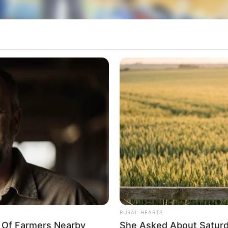
al contou conta com o apoio de pessoas e empresas doadoras de roupa
io da Secretaria de Promoção e Assistência Socia
, agasalhos e calçados à comunidade local. As doa
ão de várias famílias.
 solidária realizada anualmente com o objetivo
as baixas temperaturas do inverno. A iniciativa bus
, incentivando a doação de peças de roupa, agas
RURAL HEARTS
y Of Farmers Nearby
She Asked About Saturda