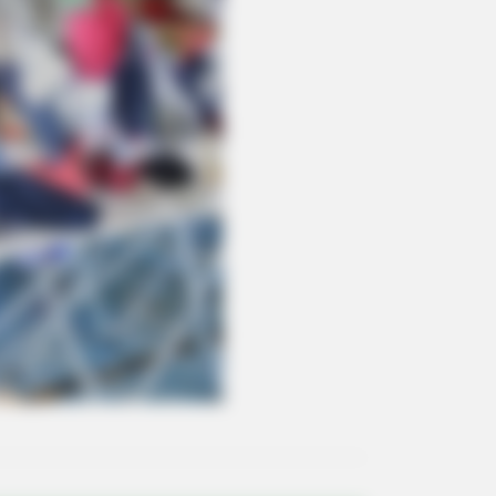
DAY
t This Snake Does—Experts Say
 Can't Unsee It