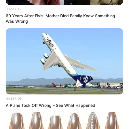
BUZZ DAY
60 Years After Elvis' Mother Died Family Knew Something
Was Wrong
HABERION
A Plane Took Off Wrong – See What Happened