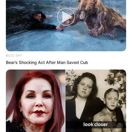
BUZZ DAY
Bear’s Shocking Act After Man Saved Cub