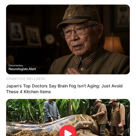
COGNITIVE WELLNESS
Japan's Top Doctors Say Bra​in Fo​g Isn't Aging: Just Avoid
These 4 Kitchen Items