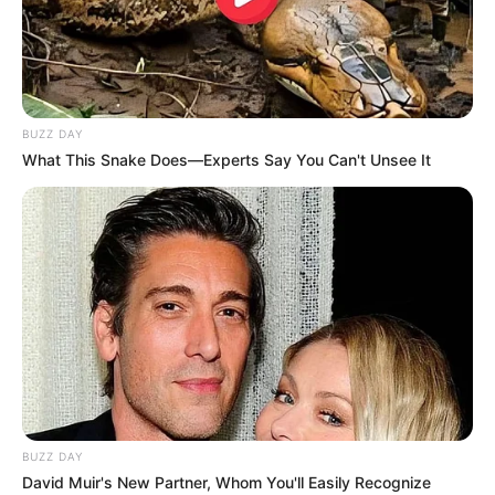
BUZZ DAY
What This Snake Does—Experts Say You Can't Unsee It
BUZZ DAY
David Muir's New Partner, Whom You'll Easily Recognize