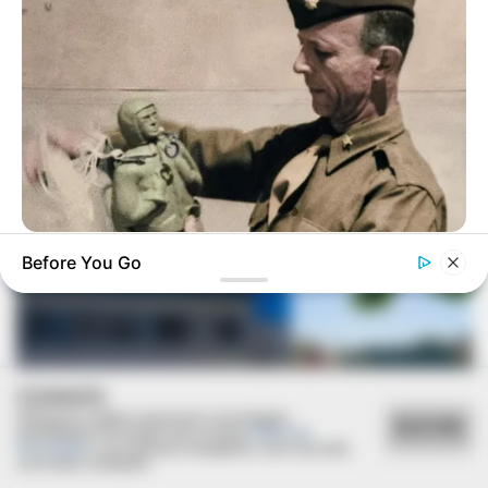
VEJA TAMBÉM
BUZZ DAY
Before You Go
The Fake Paratroopers That Helped Win D-Day On June 6,
1944
COOKIES
Utilizamos cookies essenciais e tecnologias
ACEITAR
semelhantes de acordo com a nossa
Política de
Privacidade
e, ao continuar navegando, você concorda
com estas condições.
REVITALIZAÇÃO