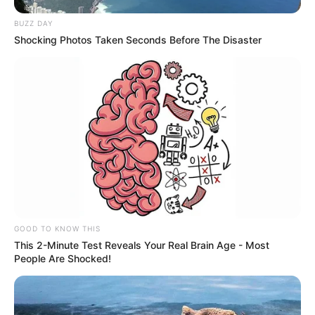
BUZZ DAY
Shocking Photos Taken Seconds Before The Disaster
GOOD TO KNOW THIS
This 2-Minute Test Reveals Your Real Brain Age - Most
People Are Shocked!