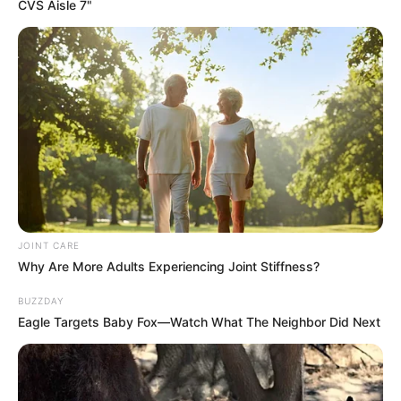
CVS Aisle 7"
Polícia Rodoviária divulga o
balanço da operação Nove de
Julho
Durante o período, 903 motoristas foram submetidos aos
testes de alcoolemia.
Fonte: Redação
10/07/2024
Foto: estradas.com
RODOVIAS
JOINT CARE
Why Are More Adults Experiencing Joint Stiffness?
BUZZDAY
Share
Facebook
WhatsApp
Telegram
Messenger
X
Eagle Targets Baby Fox—Watch What The Neighbor Did Next