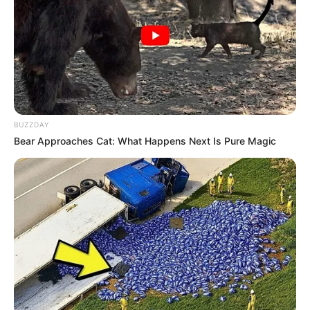
BUZZDAY
Bear Approaches Cat: What Happens Next Is Pure Magic
A 3ª Companhia do 2º Batalhão de Polícia Rodoviária da
Polícia Militar do Estado de São Paulo, sediada em Assis,
presente nos mais de 1.700 quilômetros de rodovias
estaduais, abrange 64 municípios das regiões de Assis,
Marília e Ourinhos, realizou no período compreendido entre