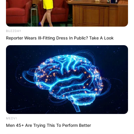
BUZZDAY
Reporter Wears Ill-Fitting Dress In Public? Take A Look
MEDVI
Men 45+ Are Trying This To Perform Better