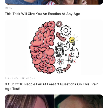
MEDVI
This Trick Will Give You An Erection At Any Age
TIPS AND LIFE HACKS
9 Out Of 10 People Fail At Least 3 Questions On This Brain
Age Test!