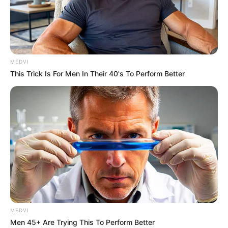
MEDVI
This Trick Is For Men In Their 40's To Perform Better
MEDVI
Men 45+ Are Trying This To Perform Better