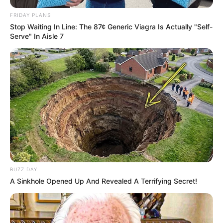
FRIDAY PLANS
Stop Waiting In Line: The 87¢ Generic Viagra Is Actually "Self-
Serve" In Aisle 7
BUZZ DAY
A Sinkhole Opened Up And Revealed A Terrifying Secret!