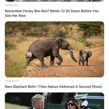
HABERION
Remember Honey Boo Boo? Better To Sit Down Before You
See Her Now
Participe do nosso grupo do
WhatsApp!
Fique informado em tempo real sobre as principais
notícias de Paraguaçu Paulista e região
HABERION
Clique aqui para entrar no grupo
Rare Elephant Birth—Then Nature Delivered A Second Shock