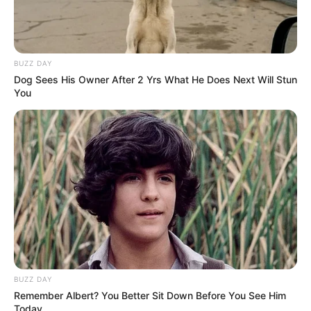
Participe do nosso grupo do
WhatsApp!
BUZZ DAY
Dog Sees His Owner After 2 Yrs What He Does Next Will Stun
You
Fique informado em tempo real sobre as principais
notícias de Paraguaçu Paulista e região
Clique aqui para entrar no grupo
BUZZ DAY
Remember Albert? You Better Sit Down Before You See Him
Today