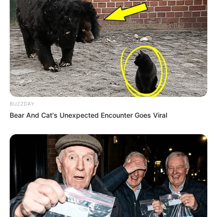
BUZZDAY
Bear And Cat's Unexpected Encounter Goes Viral