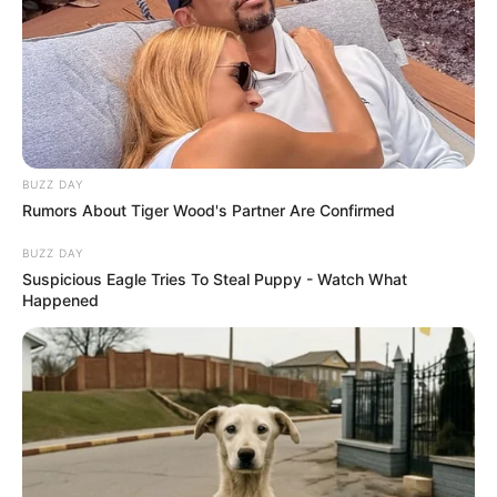
vantagens em suas jogadas e ter uma série de benefícios.
Esse programa foi feito para aumentar a fidelização dos
jogadores, e tem sido um grande sucesso.
Conclusão
Seja qual for a sua preferência e estilo de jogo, o
Brazino777 tem uma opção que é a sua cara, e que vai
garantir muito diversão e emoções enquanto você participa
de uma das plataformas mais seguras e populares do
BUZZ DAY
Brasil
Rumors About Tiger Wood's Partner Are Confirmed
BUZZ DAY
Suspicious Eagle Tries To Steal Puppy - Watch What
Happened