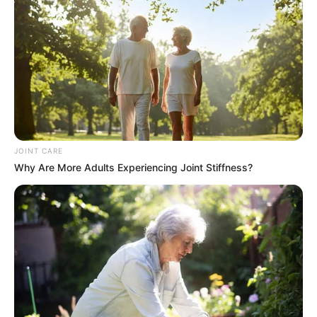
histórias e contando com uma enorme variedade de
recursos bônus que aprimoram tanto a diversão quanto a
possibilidade de lucro.
Essa opção de caça-níqueis apresenta uma experiência
mais complexa e envolvente, exigindo estratégia e uma
participação mais longa do jogador.
Existem inúmeras opções de temas, incluindo piratas,
cavaleiros, cowboys e muito mais. Esses jogos se
tornaram uma forma de entretenimento complexa e
envolvente.
JOINT CARE
Why Are More Adults Experiencing Joint Stiffness?
Caça-Níqueis Progressivos
Uma opção para quem gosta da ideia de poder ganhar muito
dinheiro em uma única rodada, já que os Jackpots dessas
máquinas aumentam de valor constantemente.
Jogando neles, você nunca estará distante da
possibilidade de enriquecer de verdade, e isso pode
acontecer a qualquer momento. Poucas formas de
entretenimento podem superar esse tipo de emoção!
Os Caça-Níqueis progressivos combinam jogabilidade