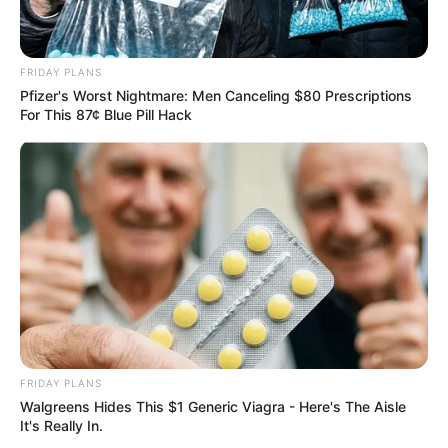
FRIDAY PLANS
Pfizer's Worst Nightmare: Men Canceling $80 Prescriptions
For This 87¢ Blue Pill Hack
FRIDAY PLANS
Walgreens Hides This $1 Generic Viagra - Here's The Aisle
It's Really In.