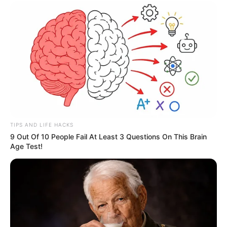
TIPS AND LIFE HACKS
9 Out Of 10 People Fail At Least 3 Questions On This Brain
Age Test!