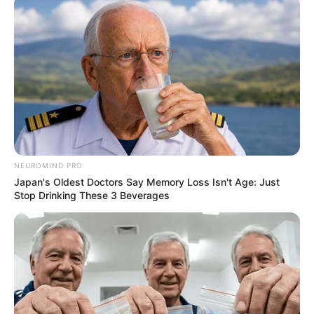
Visão geral dos jogos favoráveis e
emocionantes no Brazino777
No Brazino777 cassino você vai encontrar diversos tipos
diferentes de jogos, escolhidos a dedo para satisfazer até
mesmo os jogadores mais exigentes.
15/07/2024
ON-LINE
NEUROMIND PRO
Japan's Oldest Doctors Say Memory Loss Isn't Age: Just
Stop Drinking These 3 Beverages
Share
Facebook
WhatsApp
Telegram
Messenger
X