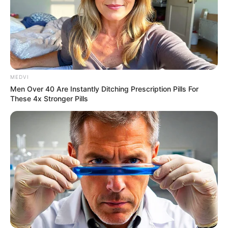
potencialmente lucrativo.
Blackjack
Um dos jogos de cartas mais famosos do mundo. Nele,
você e o croupier recebem duas cartas cada, e o objetivo é
obter uma soma dos valores das cartas que seja o mais
próximo possível de vinte e um, mas sem ultrapassar esse
valor.
MEDVI
Men Over 40 Are Instantly Ditching Prescription Pills For
Após acessar suas duas cartas iniciais, você pode pedir
These 4x Stronger Pills
para receber mais cartas ou parar. Receber mais cartas irá
aumentar a sua soma, o que pode levar o total mais
próximo de vinte e um. Mas cuidado: se você passar desse
valor, irá perder automaticamente.
Se depois que você parar de pedir cartas, seu valor for
mais próximo de vinte e um que o do croupier, que também
poderá pedir cartas da mesma forma, você vence.
Cassino ao Vivo
Para quem gosta de uma emoção que vai além do online, o
Brazino777 oferece a opção de cassino online. Nessa
modalidade, uma partida real de um jogo de cassino estará