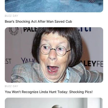
BUZZ DAY
Bear’s Shocking Act After Man Saved Cub
BUZZ DAY
You Won't Recognize Linda Hunt Today: Shocking Pics!