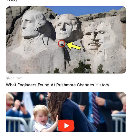
BUZZ DAY
What Engineers Found At Rushmore Changes History