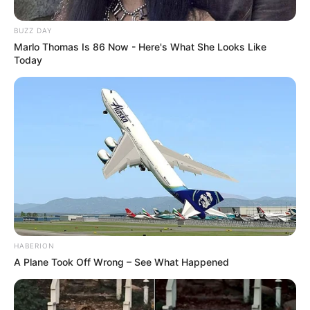
que será taxado pelo 'imposto do
BUZZ DAY
pecado' na reforma tributária
Marlo Thomas Is 86 Now - Here's What She Looks Like
Today
Trata-se do novo regime de cobrança de tributos sobre o
consumo.
Fonte: Brasil 61
16/07/2024
ECONOMIA
Share
Facebook
WhatsApp
Telegram
Messenger
X
HABERION
A Plane Took Off Wrong – See What Happened