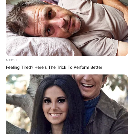
MEDVI
Feeling Tired? Here's The Trick To Perform Better
Carro, refrigerante, cerveja: veja o