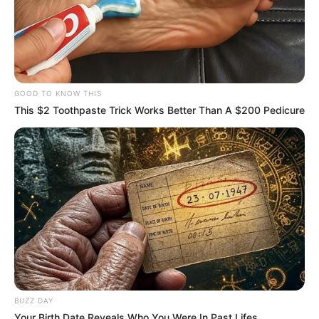
GOOD TO KNOW THIS
This $2 Toothpaste Trick Works Better Than A $200 Pedicure
BUZZ DAY
Your Birth Date Reveals Who You Were In Past Lifes