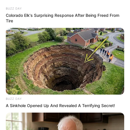
BUZZ DAY
Colorado Elk's Surprising Response After Being Freed From
Tire
BUZZ DAY
A Sinkhole Opened Up And Revealed A Terrifying Secret!