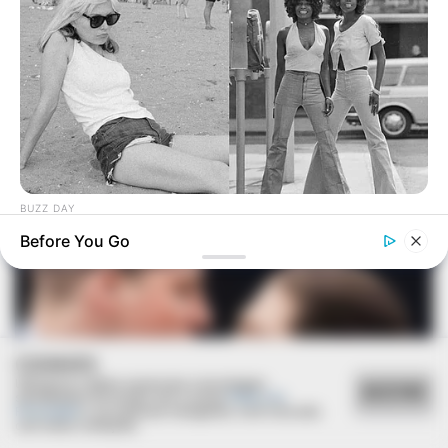
BUZZ DAY
Photos From The 70s That Defined A Beauty Standard
Before You Go
COOKIES
Utilizamos cookies essenciais e tecnologias
ACEITAR
semelhantes de acordo com a nossa
Política de
Privacidade
e, ao continuar navegando, você concorda
com estas condições.