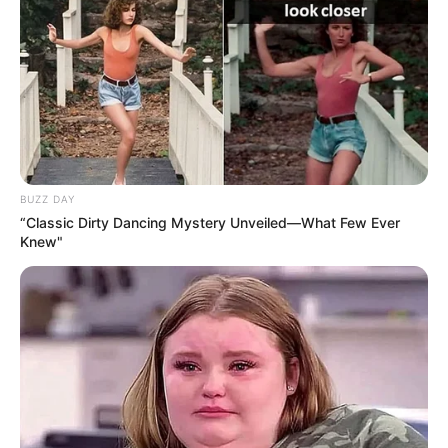
BUZZ DAY
“Classic Dirty Dancing Mystery Unveiled—What Few Ever
Knew"
O carvão mineral passou a integrar a lista de produtos e
serviços que serão taxados pelo Imposto Seletivo (IS) —
batizado de "imposto do pecado" — no novo regime de
cobrança de tributos sobre o consumo.
O combustível fóssil foi incluído na última versão do