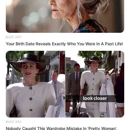
BUZZ DAY
Your Birth Date Reveals Exactly Who You Were In A Past Life!
BUZZ DAY
Nobody Caught This Wardrobe Mistake In 'Pretty Woman',