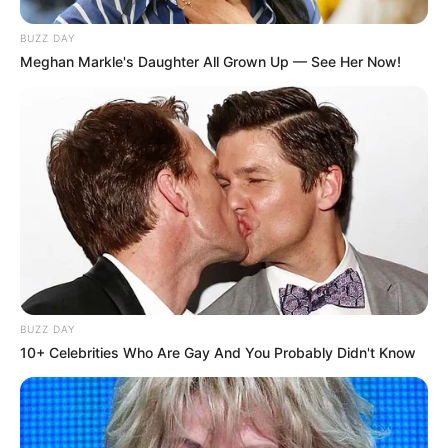
BUZZ DAY
Meghan Markle's Daughter All Grown Up — See Her Now!
BUZZ DAY
10+ Celebrities Who Are Gay And You Probably Didn't Know