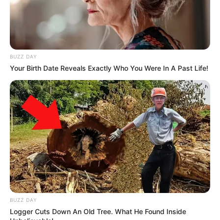
BUZZ DAY
Your Birth Date Reveals Exactly Who You Were In A Past Life!
BUZZ DAY
Logger Cuts Down An Old Tree. What He Found Inside