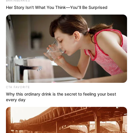
BRAINBERRIES
como funcionam as convenções
Her Story Isn't What You Think—You''ll Be Surprised
partidárias
Desde o dia 20 de julho, os partidos e federações estão
autorizados a realizar convenções internas.
Fonte: Brasil 61
23/07/2024
ELEIÇÕES
CTA FAVORITE
Why this ordinary drink is the secret to feeling your best
Share
Facebook
WhatsApp
Telegram
Messenger
X
every day