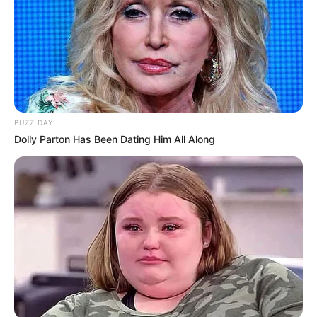
BUZZ DAY
Dolly Parton Has Been Dating Him All Along