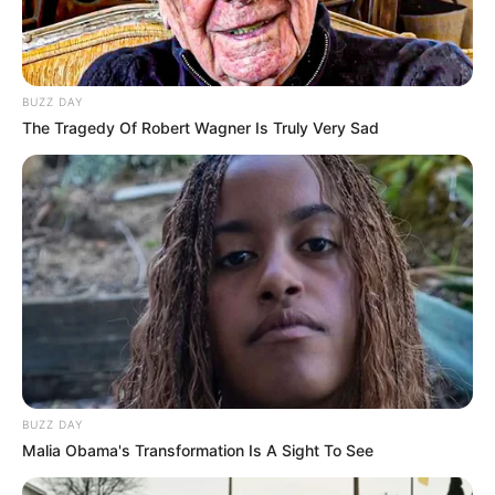
BUZZ DAY
The Tragedy Of Robert Wagner Is Truly Very Sad
Participe do nosso grupo do
WhatsApp!
Fique informado em tempo real sobre as principais
notícias de Paraguaçu Paulista e região
BUZZ DAY
Malia Obama's Transformation Is A Sight To See
Clique aqui para entrar no grupo