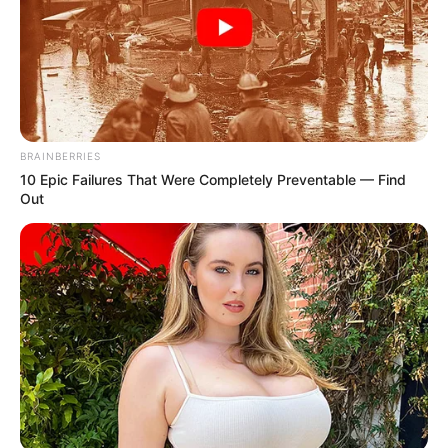
BRAINBERRIES
10 Epic Failures That Were Completely Preventable — Find
Out
Desde o dia 20 de julho, os partidos e federações estão
autorizados a realizar as convenções internas para
escolherem os candidatos aos cargos de prefeito, vice-
prefeito e vereadores deste ano. As eleições municipais
serão em 6 de outubro.