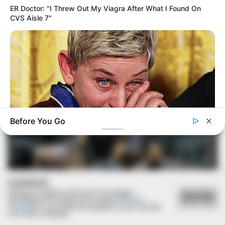
ER Doctor: "I Threw Out My Viagra After What I Found On
CVS Aisle 7"
Before You Go
BUZZ DAY
Ellen DeGeneres Confirms Her New Partner
COOKIES
Utilizamos cookies essenciais e tecnologias
ACEITAR
semelhantes de acordo com a nossa
Política de
Privacidade
e, ao continuar navegando, você concorda
com estas condições.