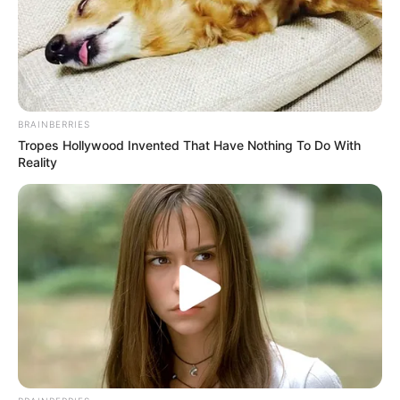
BRAINBERRIES
Tropes Hollywood Invented That Have Nothing To Do With
Reality
Eleições municipais: o que são e