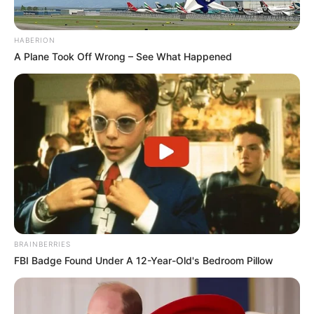
HABERION
A Plane Took Off Wrong – See What Happened
BRAINBERRIES
FBI Badge Found Under A 12-Year-Old's Bedroom Pillow