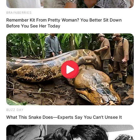
BRAINBERRIES
Remember Kit From Pretty Woman? You Better Sit Down
Before You See Her Today
Participe do nosso grupo do
WhatsApp!
Fique informado em tempo real sobre as principais
notícias de Paraguaçu Paulista e região
Clique aqui para entrar no grupo
BUZZ DAY
What This Snake Does—Experts Say You Can't Unsee It