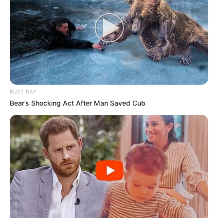
BUZZ DAY
Bear’s Shocking Act After Man Saved Cub