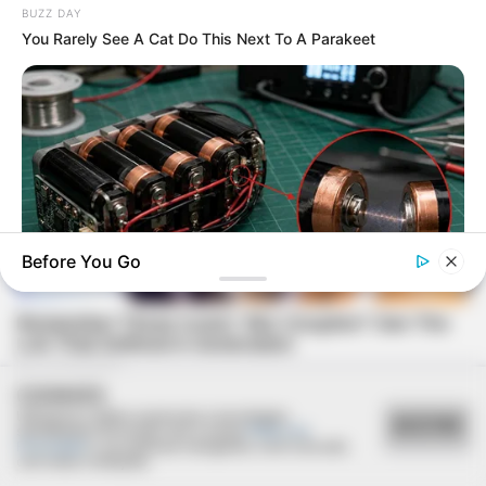
BUZZ DAY
You Rarely See A Cat Do This Next To A Parakeet
Before You Go
NAVY SEAL'S BUG IN GUIDE
How To Draw Power From Dead Batteries…
COOKIES
Utilizamos cookies essenciais e tecnologias
ACEITAR
semelhantes de acordo com a nossa
Política de
Privacidade
e, ao continuar navegando, você concorda
com estas condições.