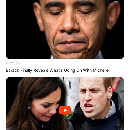
BUZZ DAY
Barack Finally Reveals What's Going On With Michelle
A Entrevias Concessionária de Rodovias realiza
rotineiramente o trabalho de condução de pedestres
andarilhos das rodovias, por meio da inspeção de tráfego.
Responsável por 570 quilômetros de trecho rodoviário, nas
regiões de Ribeirão Preto e Marília, a concessionária irá