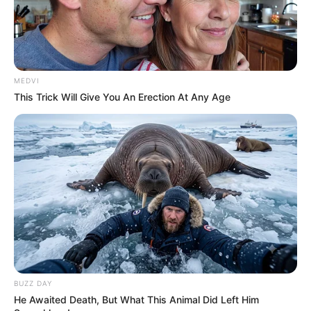
MEDVI
This Trick Will Give You An Erection At Any Age
BUZZ DAY
He Awaited Death, But What This Animal Did Left Him