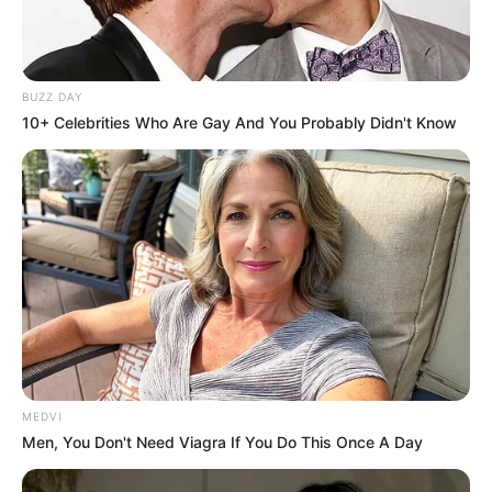
BUZZ DAY
10+ Celebrities Who Are Gay And You Probably Didn't Know
MEDVI
Men, You Don't Need Viagra If You Do This Once A Day