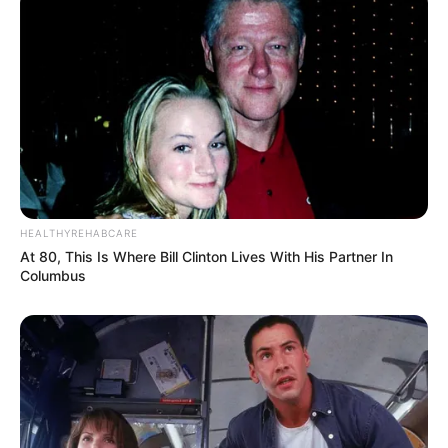
identificados pela logomarca e outras informações da
concessionária.
Os canais de atendimento oficiais da Energisa são:
Aplicativo para celular Energisa On [disponível no Google
Play ou App Store]
Gisa (WhatsApp) – (18) 99120-3365 [identifique o item
verde de ‘conta verificada’]
Site
www.energisa.com.br
[fique atento à URL completa]
Call Center – 0800 70 10 326
HEALTHYREHABCARE
At 80, This Is Where Bill Clinton Lives With His Partner In
Columbus