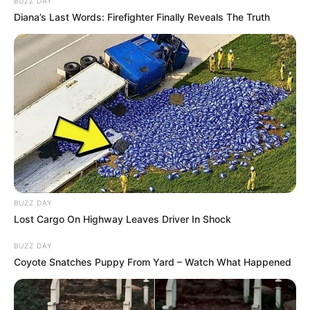
BUZZ DAY
evitar tentativas de golpes e
Diana’s Last Words: Firefighter Finally Reveals The Truth
fraudes
Canais de atendimento oficiais são opções para efetuar o
pagamento com segurança e tranquilidade.
Fonte: Assessoria de imprensa
15/08/2024
ALERTA
BUZZ DAY
Lost Cargo On Highway Leaves Driver In Shock
Share
Facebook
WhatsApp
Telegram
Messenger
X
BUZZ DAY
Coyote Snatches Puppy From Yard – Watch What Happened