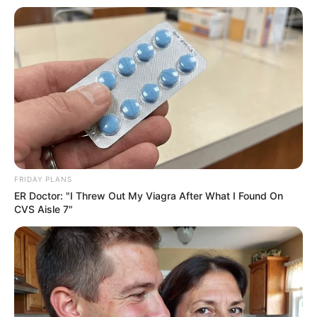
FRIDAY PLANS
ER Doctor: "I Threw Out My Viagra After What I Found On
CVS Aisle 7"