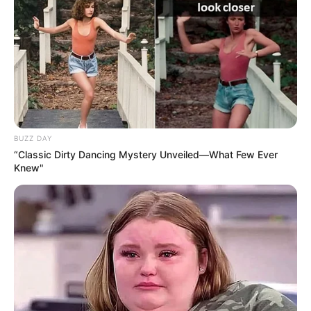
BUZZ DAY
“Classic Dirty Dancing Mystery Unveiled—What Few Ever
Knew"
Usar exclusivamente os canais oficiais de atendimento da
Energisa é a principal orientação da distribuidora para evitar
qualquer transtorno. Os clientes devem ficar atentos e, em
casos de dúvidas e insegurança com algum contato não
oficial, não efetue pagamentos e entre em contato com a