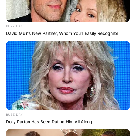
BUZZ DAY
David Muir's New Partner, Whom You'll Easily Recognize
BUZZ DAY
Dolly Parton Has Been Dating Him All Along