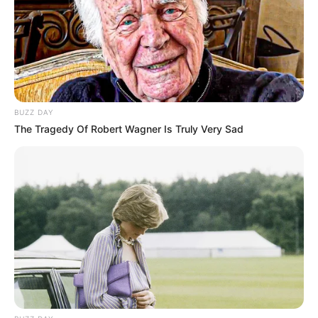
BUZZ DAY
The Tragedy Of Robert Wagner Is Truly Very Sad
Energisa reforça orientações para