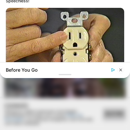
Speechless!
Before You Go
BUZZ DAY
1 Simple Hack To Save On Your Electric Bill (Try Tonight)
COOKIES
Utilizamos cookies essenciais e tecnologias
ACEITAR
semelhantes de acordo com a nossa
Política de
Privacidade
e, ao continuar navegando, você concorda
com estas condições.