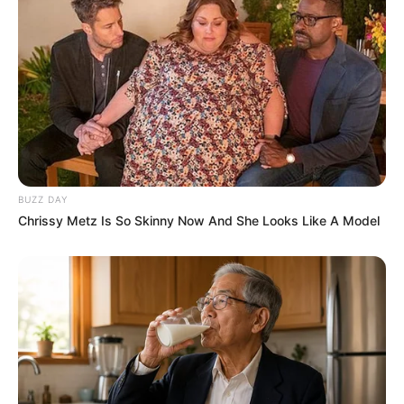
BUZZ DAY
Chrissy Metz Is So Skinny Now And She Looks Like A Model