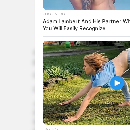
RADAR MEDIA
Adam Lambert And His Partner 
You Will Easily Recognize
A Associação Comercial e Empresarial
promoção "Sou Mais Paraguaçu" .
Foram sorteados quatro vales-compra
Confira os ganhadores:
José Luiz - R$ 500,00 - Supermercado
Ilza de Araújo - R$ 500,00 - Drogaria
Renata Souza Anunciato - R$ 500,00
BUZZ DAY