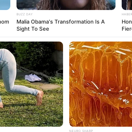
BUZZ DAY
HABE
Whom
Malia Obama's Transformation Is A
Hon
Sight To See
Fie
 de Paraguaçu Paulista realizou no último sábado,
 de R$500,00, uma bicicleta aro 29 e um vale-com
 Tá Barato II
 Unifarma do Toshio
 - Supermercado Compre Center
NEURO SHARP