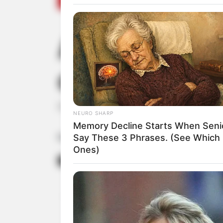
Associação Co
dos Pais
Foram sorteados quatro vales-compra
NEURO SHARP
Memory Decline Starts When Seni
Say These 3 Phrases. (See Which
Fonte: Associação Comercial
Ones)
19/08/2024
Foto: reprodução
PRÊMIOS