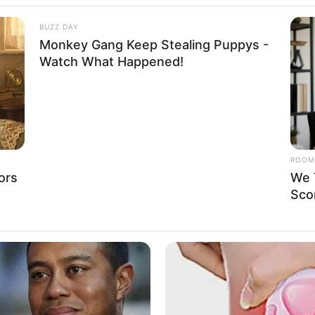
BUZZ DAY
Monkey Gang Keep Stealing Puppys -
mercial realiza s
Watch What Happened!
 de R$500,00, uma bicicleta aro 29 e um vale-co
ROOM
ors
We 
Sco