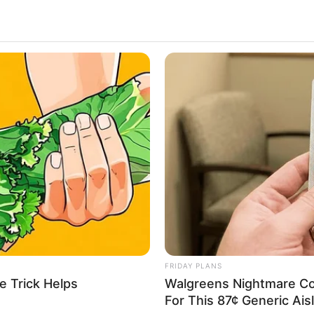
ALECIMENTO
FALE CONOSCO
VC REPÓRTER
FRIDAY PLANS
e Trick Helps
Walgreens Nightmare Co
For This 87¢ Generic Ais