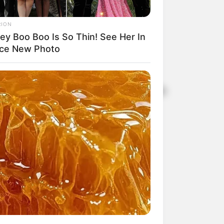
RION
ey Boo Boo Is So Thin! See Her In
rce New Photo
 dia 17, o sorteio do Dia dos Pais da
pra de R$1.000,00.