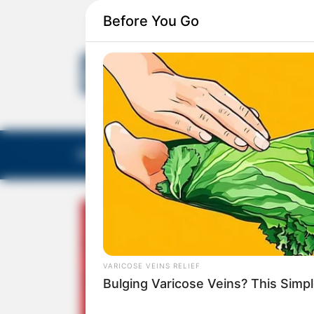
Before You Go
EDITORIAS
GALERIA DE FOTOS
NOTA DE F
VARICOSE VEINS RELIEF
Bulging Varicose Veins? This Simpl