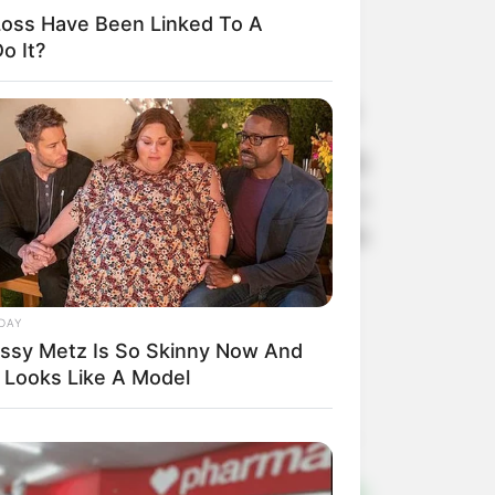
oss Have Been Linked To A
o It?
derão ser gastos no comércio local.
de Ano, que realizará o sorteio de R$
ção especial, a Agenda de agosto e
bat, no dia 24/08 o FeijoACE, no dia
DAY
issy Metz Is So Skinny Now And
 Looks Like A Model