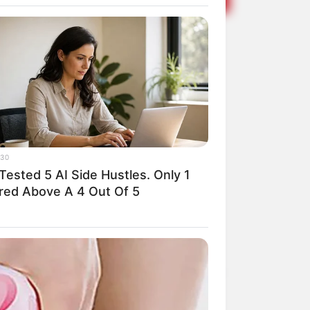
orteio do Dia
mpra de R$1.000,00
30
Tested 5 AI Side Hustles. Only 1
red Above A 4 Out Of 5
Share
Facebook
WhatsApp
Telegram
Messenger
X