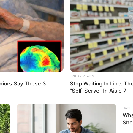
rticipe do nosso grupo do WhatsApp
e informado em tempo real sobre as principais notícias de Paraguaçu Pa
Clique aqui para entrar no grupo
FRIDAY PLANS
niors Say These 3
Stop Waiting In Line: The
"Self-Serve" In Aisle 7
HABE
Wha
Sho