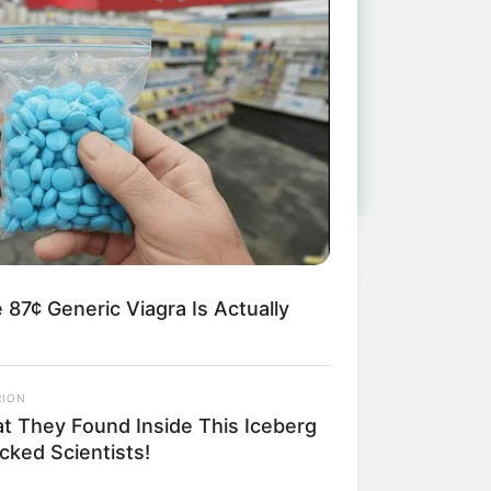
!
ulista e região
 87¢ Generic Viagra Is Actually
RION
t They Found Inside This Iceberg
cked Scientists!