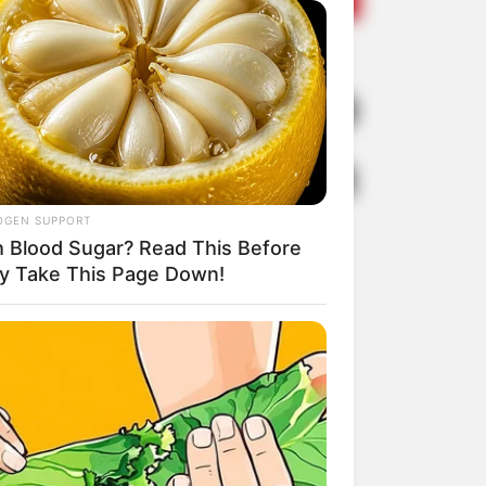
 após incêndio
o Tavares, em
OGEN SUPPORT
h Blood Sugar? Read This Before
y Take This Page Down!
Share
Facebook
WhatsApp
Telegram
Messenger
X