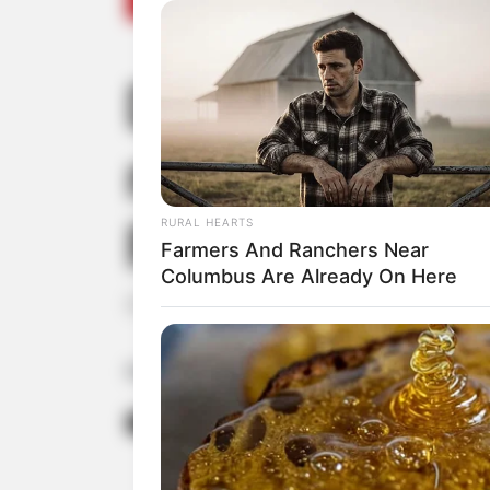
Defesa Civil 
nas margens 
Rancharia
RURAL HEARTS
Farmers And Ranchers Near
Columbus Are Already On Here
O tráfego ficou interditado por horas n
Fonte: Da Redação
23/08/2024
Foto: Polícia Rodoviári
RODOVIA