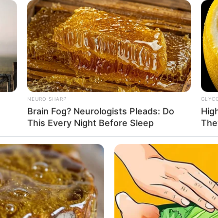
emite orientações
da Rodovia Rapos
NEURO SHARP
GLYC
Brain Fog? Neurologists Pleads: Do
Hig
This Every Night Before Sleep
The
a quinta-feira.
a