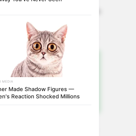
ícia Rodoviária pelo 190, ou o Corpo
!
ulista e região
R MEDIA
er Made Shadow Figures —
ten's Reaction Shocked Millions