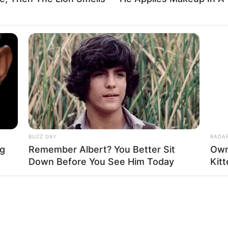
a Civil pode ser contatada pelo número 199, a Pol
rticipe do nosso grupo do WhatsApp
e informado em tempo real sobre as principais notícias de Paraguaçu Pa
BUZZ DAY
RADA
ng
Remember Albert? You Better Sit
Own
Down Before You See Him Today
Kit
Clique aqui para entrar no grupo