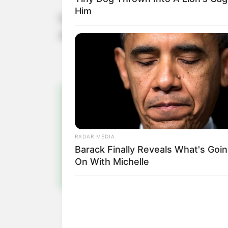
Him
Em situações de emergência, a Defes
de Bombeiros pelo 193.
Pa
Fiqu
RADAR MEDIA
Barack Finally Reveals What's Goi
On With Michelle