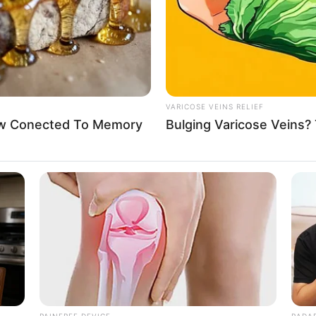
VARICOSE VEINS RELIEF
Now Conected To Memory
Bulging Varicose Veins? 
PAINFREE DEVICE
RADA