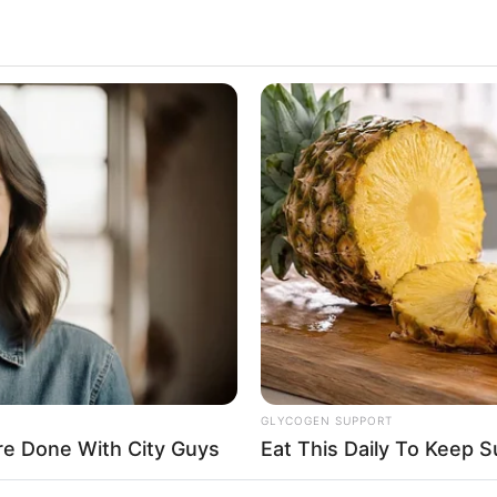
ALECIMENTO
FALE CONOSCO
VC REPÓRTER
GLYCOGEN SUPPORT
e Done With City Guys
Eat This Daily To Keep 