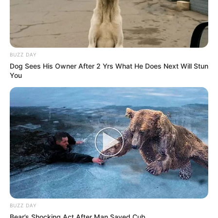
BUZZ DAY
Dog Sees His Owner After 2 Yrs What He Does Next Will Stun
You
BUZZ DAY
Bear’s Shocking Act After Man Saved Cub