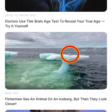
GOOD TO KNOW THIS
Doctors Use This Brain Age Test To Reveal Your True Age —
Try It Yourself
BUZZ DAY
Fishermen See An Animal On An Iceberg, But Then They Look
Closer!