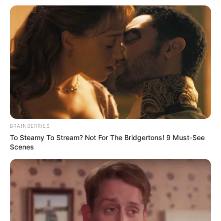
voltará às atividades após
falência decretada
Os lances para a aquisição da cervejaria estão abertos até
o próximo dia 18 de setembro.
Fonte: Da Redação
11/09/2024
Foto: Shutterstock.com
REATIVAÇÃO
BRAINBERRIES
To Steamy To Stream? Not For The Bridgertons! 9 Must-See
Scenes
Share
Facebook
WhatsApp
Telegram
Messenger
X