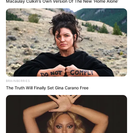
Macaulay Culkin's Own Version Of The New ‘Home Alone’
sido capaz de reverter a delicada situação financeira da
cervejaria, que acumulava dívidas superiores a R$ 200
milhões e tinha um faturamento líquido mensal de apenas
R$ 2,5 milhões na época. Agora, o leilão representa uma
nova esperança para a tradicional marca.
Os lances para a aquisição da cervejaria estão abertos até
o próximo dia 18 de setembro, e caso não haja propostas, o
leilão poderá ser estendido para segunda e terceira praças,
com intervalos de três dias entre cada uma. O leilão inclui a
fábrica, as marcas registradas, bens móveis, carteira de
clientes e as fórmulas dos produtos, oferecendo uma
oportunidade para investidores interessados em revigorar
a operação da Malta.
BRAINBERRIES
Investimentos e novas contratações fazem parte do
The Truth Will Finally Set Gina Carano Free
plano de revitalização da marca
Segundo Alex Moraes, da FKConsulting.PRO, os recursos
obtidos no leilão serão destinados aos credores da
empresa, conforme o processo legal. A Cervejaria Malta,
que já retomou a produção de cervejas e refrigerantes,
espera contar com novos investimentos para garantir sua
revitalização e sustentabilidade no mercado de bebidas. O