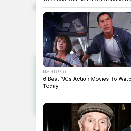
Para baixar os aplicativos CAIXA Tem 
Pa
BRAINBERRIES
6 Best '90s Action Movies To Wat
Fiqu
Today