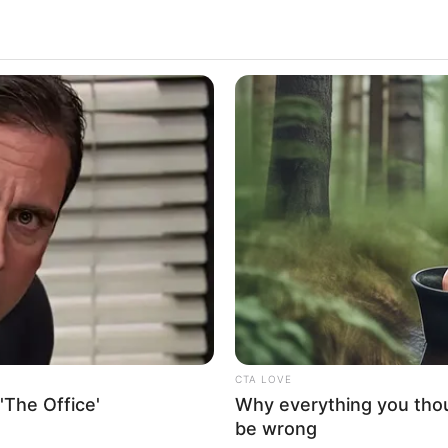
ALECIMENTO
FALE CONOSCO
VC REPÓRTER
CTA LOVE
'The Office'
Why everything you tho
be wrong