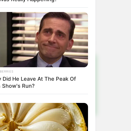
e aplicativos do seu smartphone.
!
BERRIES
 Did He Leave At The Peak Of
ulista e região
s Show's Run?