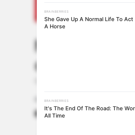
BRAINBERRIES
She Gave Up A Normal Life To Act 
A Horse
NIS FINAL 6:
continuam ne
O pagamento é realizado preferenci
Fonte: Brasil 61
BRAINBERRIES
It's The End Of The Road: The Wor
24/09/2024
Foto: divulgação
BENEFÍCIO
All Time