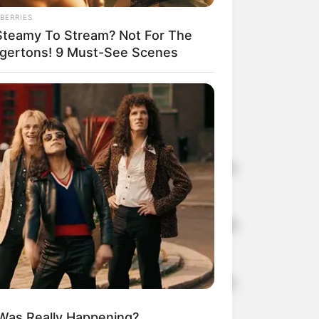
BERRIES
Steamy To Stream? Not For The
dgertons! 9 Must-See Scenes
ês de setembro para os beneficiários
IXA. Vale lembrar que, com a conta
plicativo do celular.
comércios ou nas Unidades Lotéricas,
 Was Really Happening?