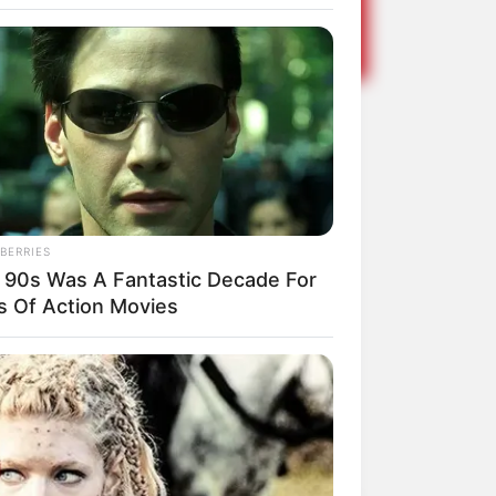
sa Família
4)
BERRIES
 90s Was A Fantastic Decade For
.
s Of Action Movies
Share
Facebook
WhatsApp
Telegram
Messenger
X