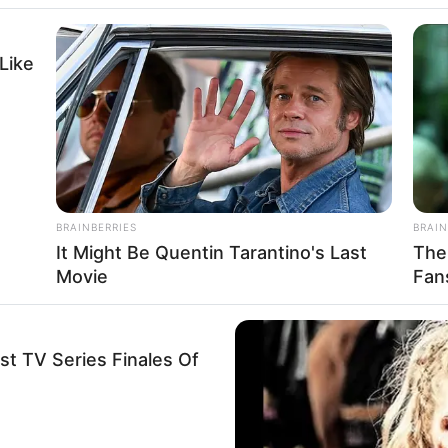
Like
 pagamentos do Bol
sta terça-feira (2
BRAINBERRIES
BRAIN
It Might Be Quentin Tarantino's Last
The
almente na conta CAIXA Tem ou na Poupança CAIXA
Movie
Fan
st TV Series Finales Of