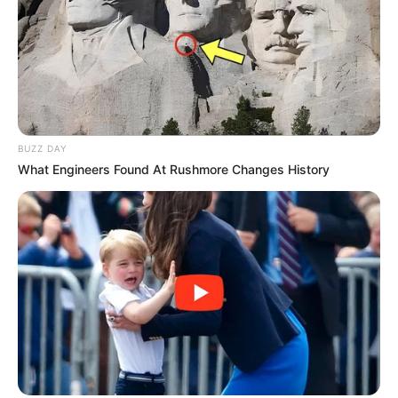
BUZZ DAY
What Engineers Found At Rushmore Changes History