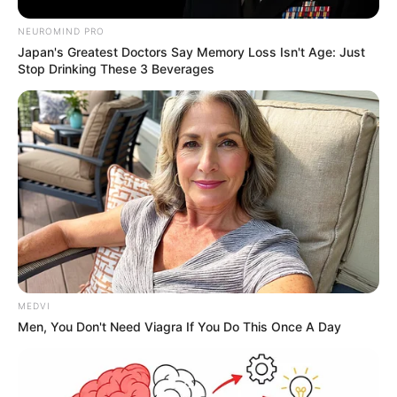
Membro Filiado do Instituto Durval Marcondes da
Sociedade Brasileira de Psicanálise de São Paulo e do
NEUROMIND PRO
GEP – Grupo de Estudos Psicanalíticos de Marília e Região;
Japan's Greatest Doctors Say Memory Loss Isn't Age: Just
especialista em Psicoterapias de Orientação Psicanalítica
Stop Drinking These 3 Beverages
pela Famema; psicólogo pela Unimar.
Instagram: marcio_oldack_psi
MEDVI
Men, You Don't Need Viagra If You Do This Once A Day
Participe do nosso grupo do