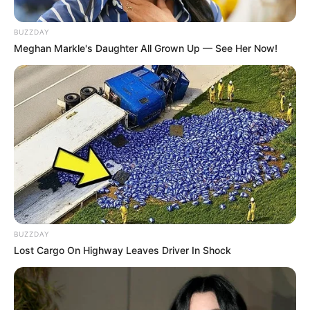
BUZZDAY
Meghan Markle's Daughter All Grown Up — See Her Now!
BUZZDAY
Lost Cargo On Highway Leaves Driver In Shock