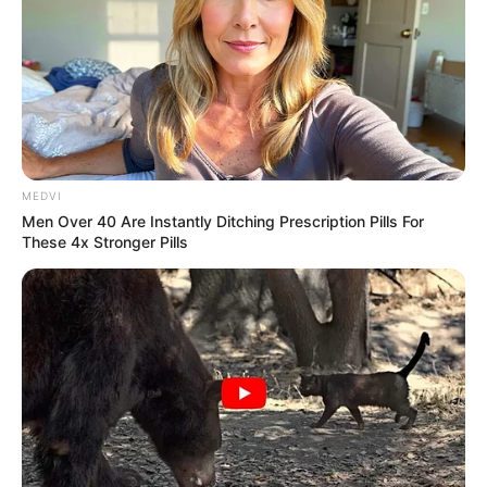
MEDVI
Men Over 40 Are Instantly Ditching Prescription Pills For
These 4x Stronger Pills
O sofrimento emocional não é exclusividade dos adultos.
Crianças – e até mesmo bebês – podem vivenciar
angústias e dificuldades emocionais. Desde a gestação, o
bebê já é impactado por experiências que podem
influenciar sua saúde mental: complicações na gravidez,
emoções vividas pela mãe, conflitos familiares ou até
adversidades no ambiente onde a família vive, como
catástrofes, violências ou instabilidades.
Reconhecer sinais de sofrimento emocional na infância é