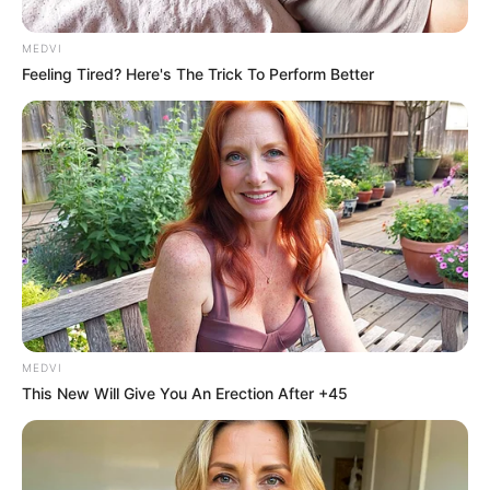
para pais e familiares
MEDVI
Desde a gestação, o bebê já é impactado por experiências
que podem influenciar sua saúde mental.
Feeling Tired? Here's The Trick To Perform Better
11/12/2024
EMOÇÕES
Share
Facebook
WhatsApp
Telegram
Messenger
X
MEDVI
This New Will Give You An Erection After +45