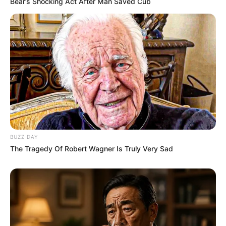
Bear’s Shocking Act After Man Saved Cub
BUZZ DAY
The Tragedy Of Robert Wagner Is Truly Very Sad