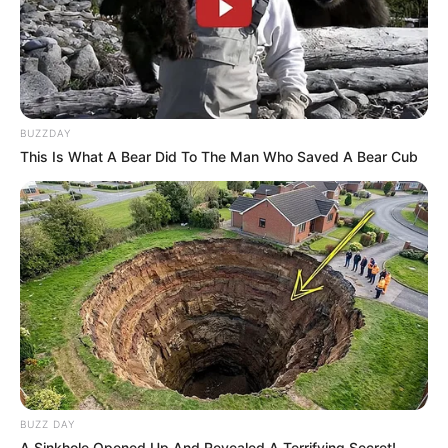
BUZZDAY
This Is What A Bear Did To The Man Who Saved A Bear Cub
BUZZ DAY
A Sinkhole Opened Up And Revealed A Terrifying Secret!