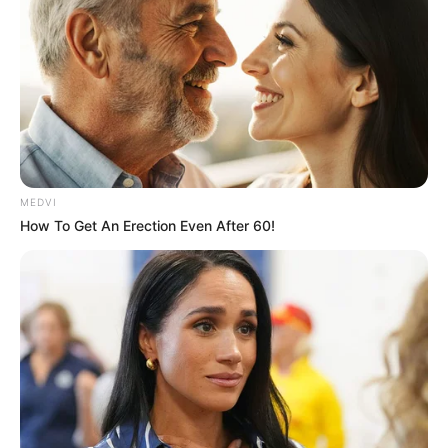
MEDVI
How To Get An Erection Even After 60!