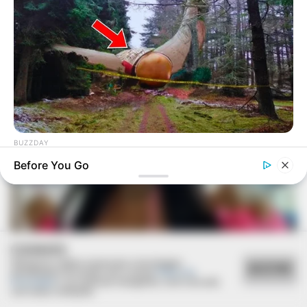
BUZZDAY
Giant Object Found In Forest Stuns Scientists
Before You Go
COOKIES
Utilizamos cookies essenciais e tecnologias
ACEITAR
semelhantes de acordo com a nossa
Política de
Privacidade
e, ao continuar navegando, você concorda
com estas condições.