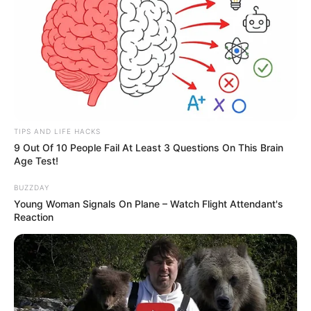
WhatsApp!
Fique informado em tempo real sobre as principais
notícias de Paraguaçu Paulista e região
Clique aqui para entrar no grupo
TIPS AND LIFE HACKS
9 Out Of 10 People Fail At Least 3 Questions On This Brain
Age Test!
BUZZDAY
Young Woman Signals On Plane – Watch Flight Attendant's
Reaction