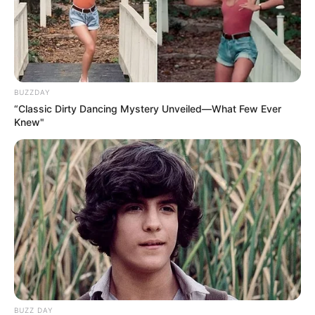
BUZZDAY
“Classic Dirty Dancing Mystery Unveiled—What Few Ever
Knew"
BUZZ DAY