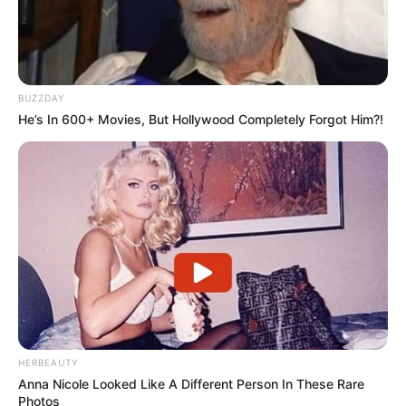
BUZZDAY
He’s In 600+ Movies, But Hollywood Completely Forgot Him?!
HERBEAUTY
Anna Nicole Looked Like A Different Person In These Rare
Photos