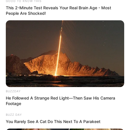
GOOD TO KNOW THIS
This 2-Minute Test Reveals Your Real Brain Age - Most
People Are Shocked!
BUZZDAY
He Followed A Strange Red Light—Then Saw His Camera
Footage
BUZZ DAY
You Rarely See A Cat Do This Next To A Parakeet