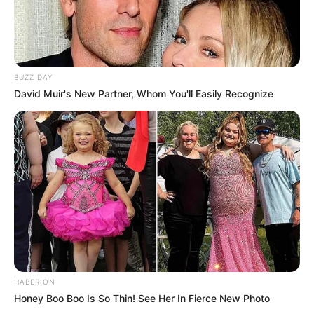
BUZZ DAY
David Muir's New Partner, Whom You'll Easily Recognize
HABERION
Honey Boo Boo Is So Thin! See Her In Fierce New Photo