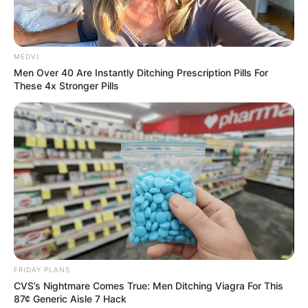
MEDVI
Men Over 40 Are Instantly Ditching Prescription Pills For
These 4x Stronger Pills
Entrevias estima fluxo de 435 mil
veículos durante o feriado de Ano
FRIDAY PLANS
CVS’s Nightmare Comes True: Men Ditching Viagra For This
Novo
87¢ Generic Aisle 7 Hack