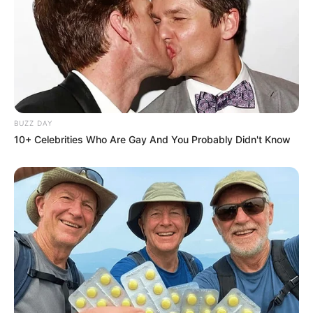
Participe do nosso grupo do
BUZZ DAY
WhatsApp!
10+ Celebrities Who Are Gay And You Probably Didn't Know
Fique informado em tempo real sobre as principais
notícias de Paraguaçu Paulista e região
Clique aqui para entrar no grupo