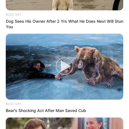
BUZZ DAY
Dog Sees His Owner After 2 Yrs What He Does Next Will Stun
You
BUZZ DAY
Bear’s Shocking Act After Man Saved Cub