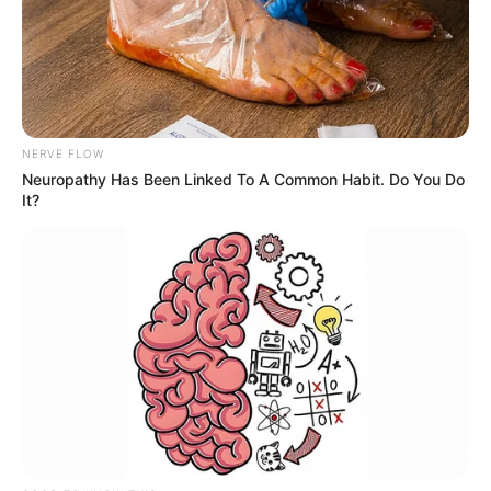
NERVE FLOW
Neuropathy Has Been Linked To A Common Habit. Do You Do
It?