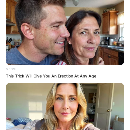
MEDVI
This Trick Will Give You An Erection At Any Age