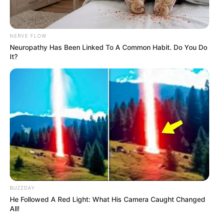
NERVE FLOW
Neuropathy Has Been Linked To A Common Habit. Do You Do
It?
BUZZDAY
He Followed A Red Light: What His Camera Caught Changed
All!