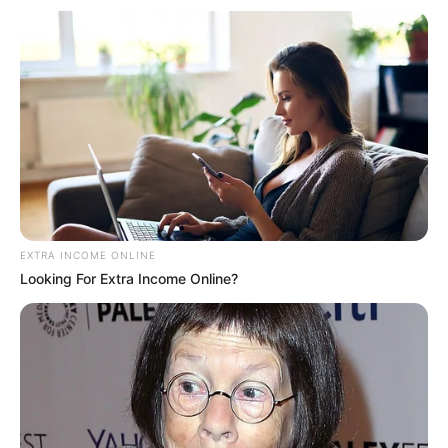
De Marília a Florínea (SP-333, SP-294 e SP-266), a
projeção é de 129.508 mil veículos para o período.
Fonte: Assessoria de Comunicação
26/12/2024
RODOVIAS
Share
Facebook
WhatsApp
Telegram
Messenger
X
EXTRA INCOME ONLINE
Looking For Extra Income Online?