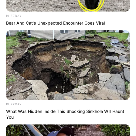
BUZZDAY
Bear And Cat's Unexpected Encounter Goes Viral
BUZZDAY
What Was Hidden Inside This Shocking Sinkhole Will Haunt
You