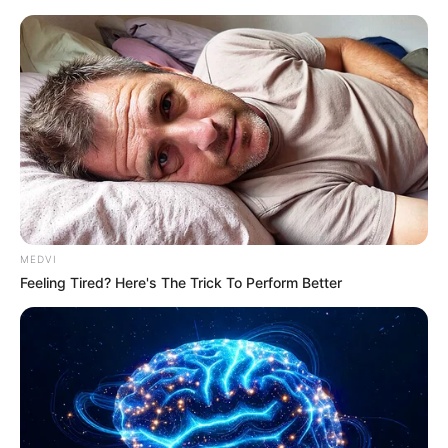
MEDVI
Feeling Tired? Here's The Trick To Perform Better