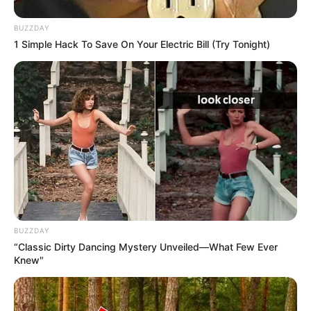
BUZZDAY
1 Simple Hack To Save On Your Electric Bill (Try Tonight)
Participe do nosso grupo do
WhatsApp!
Fique informado em tempo real sobre as principais
notícias de Paraguaçu Paulista e região
Clique aqui para entrar no grupo
BUZZDAY
“Classic Dirty Dancing Mystery Unveiled—What Few Ever
Knew"