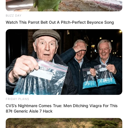
VEJA TAMBÉM
BUZZ DAY
Watch This Parrot Belt Out A Pitch-Perfect Beyonce Song
PENA
FRIDAY PLANS
CVS’s Nightmare Comes True: Men Ditching Viagra For This
Lei amplia punição a crimes sexuais online contra
87¢ Generic Aisle 7 Hack
crianças; entenda