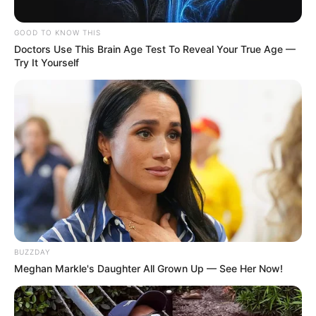
GOOD TO KNOW THIS
Doctors Use This Brain Age Test To Reveal Your True Age —
Try It Yourself
BUZZDAY
Meghan Markle's Daughter All Grown Up — See Her Now!