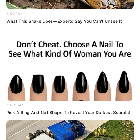
Bandeira tarifária de janeiro se
mantém verde, sem cobrança
BUZZDAY
What This Snake Does—Experts Say You Can't Unsee It
extra
Cheia dos reservatórios evitará acréscimos na conta de luz
Fonte: Agência Brasil
28/12/2024
ECONOMIA
Share
Facebook
WhatsApp
Telegram
Messenger
X
BUZZ DAY
Pick A Ring And Nail Shape To Reveal Your Darkest Secrets!