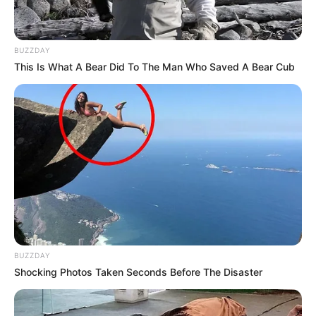
BUZZDAY
This Is What A Bear Did To The Man Who Saved A Bear Cub
BUZZDAY
Shocking Photos Taken Seconds Before The Disaster