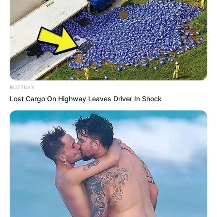
BUZZDAY
Lost Cargo On Highway Leaves Driver In Shock
O consumo de energia elétrica fechou os primeiros três meses do 
ano com queda acumulada de 4,2% em relação ao mesmo 
período do ano passado  (Marcelo Camargo/Agência Brasil)© 
Marcelo Camargo/Agência Brasil
A melhora das condições de geração de energia, em
especial devido às chuvas que melhoraram os níveis dos
reservatórios das usinas hidrelétricas, garantiram a