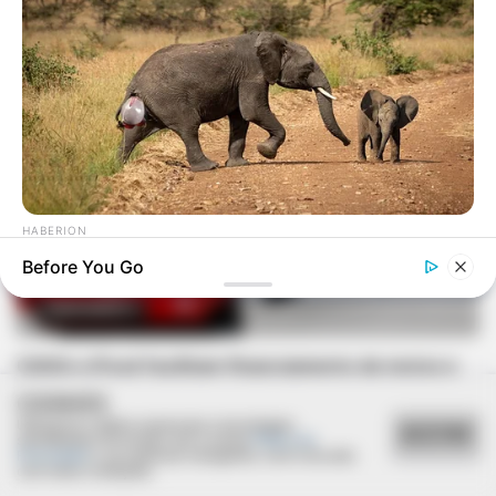
HABERION
Rare Elephant Birth—Then Nature Delivered A Second Shock
Before You Go
FINANCIAMENTO
CAIXA e iFood facilitam financiamento de motos e
bicicletas elétricas para entregadores
COOKIES
Utilizamos cookies essenciais e tecnologias
ACEITAR
semelhantes de acordo com a nossa
Política de
Privacidade
e, ao continuar navegando, você concorda
com estas condições.