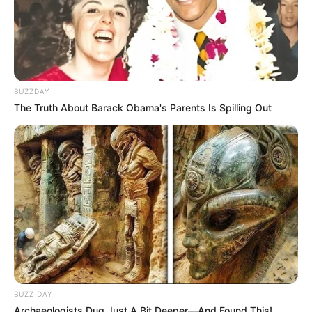
BUZZDAY
The Truth About Barack Obama's Parents Is Spilling Out
BUZZ DAY
Archaeologists Dug Just A Bit Deeper—And Found This!