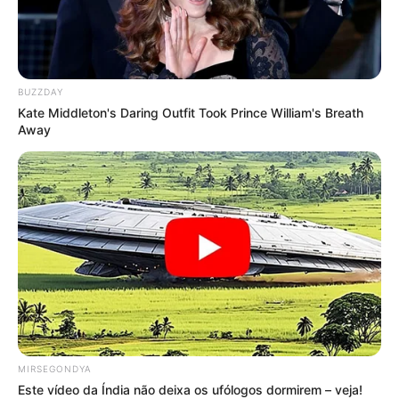
BUZZDAY
Kate Middleton's Daring Outfit Took Prince William's Breath
Away
MIRSEGONDYA
Este vídeo da Índia não deixa os ufólogos dormirem – veja!