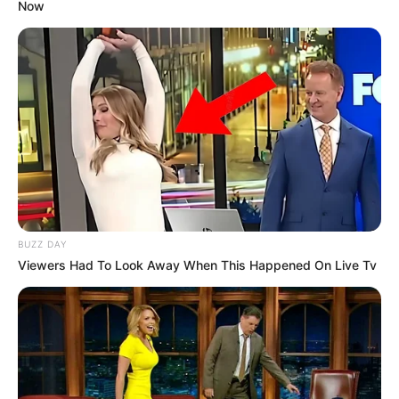
Now
BUZZ DAY
Viewers Had To Look Away When This Happened On Live Tv