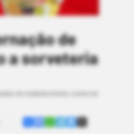
ernação de
 a sorveteria
traídos do estabelecimento comercial
Share
Facebook
WhatsApp
Telegram
Messenger
X