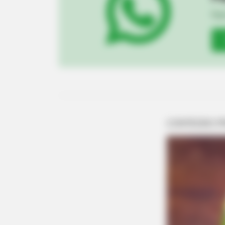
Fiqu
GOOD TO KNOW THIS
Only 1 In 10 People Get A Younger
Will You?