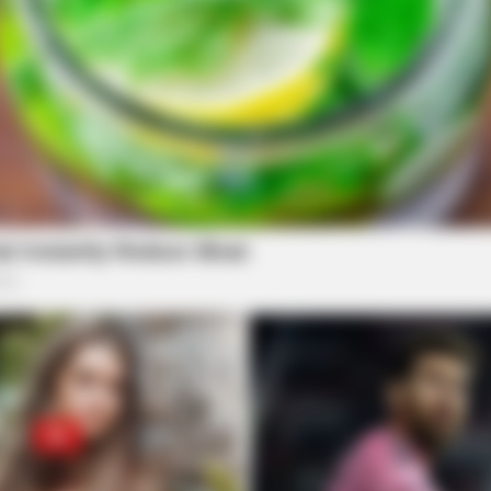
FASHIONBESTSALE
NEUR
5
At 79, This Is Where Bill Clinton Lives
Bra
With His Partner
Thi