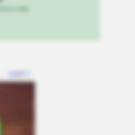
ulista e região
hat Happens Next Is Pure Magic