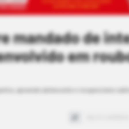
re mandado de int
envolvido em roubo
speitos, apreende adolescente e recupera bens sub