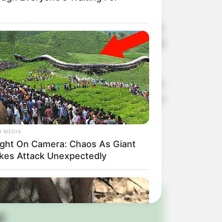
 identificar os outros dois suspeitos.
ular roubado, um simulacro de arma de
dolescentes infratores identificados,
ente data, L.G.M. foi localizado e
R MEDIA
volvidos no crime.
ght On Camera: Chaos As Giant
kes Attack Unexpectedly
!