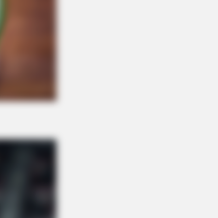
O SHARP
in Fog? Neurologists Pleads: Do
s Every Night Before Sleep