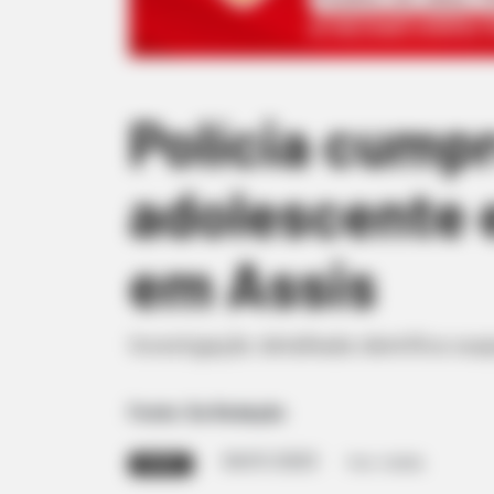
Polícia cump
adolescente 
em Assis
Investigação detalhada identifica su
Fonte: Da Redação
04/01/2025
Foto: Cedida
REGIÃO