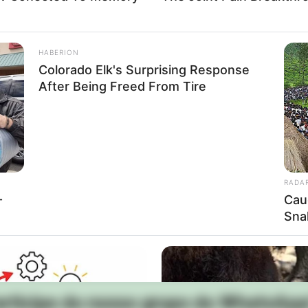
da DIG e DISE intensificaram as investigações para
HABERION
calizaram na residência de L.G.M. um aparelho cel
Colorado Elk's Surprising Response
do assalto.
After Being Freed From Tire
tados, a Polícia Civil solicitou a internação dos a
la Vara do Plantão Judiciário de Assis. Na pres
lia, onde permanecerá à disposição da Justiça.
RADA
etivo de localizar e responsabilizar os demais en
-
Cau
Sna
rticipe do nosso grupo do WhatsApp