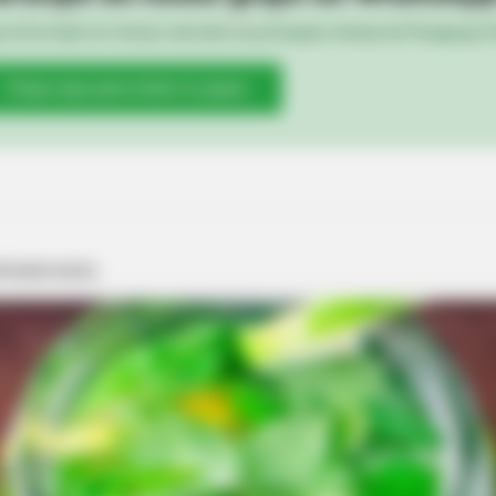
e informado em tempo real sobre as principais notícias de Paraguaçu Pa
Clique aqui para entrar no grupo
BUZZ DAY
 Brain Age On This Test.
Bear Approaches Cat: W