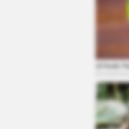
RADAR MEDIA
New Photos Of Female Soldiers - 
Surprising Details Emerge