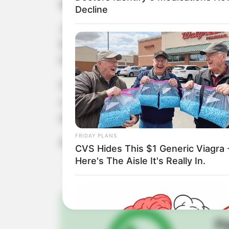
apreendido pela prática ilícita.
Decline
Já no dia seguinte ao crime, equipes 
Durante diligências, os policiais lo
fogo e roupas utilizadas na execução 
Com base nos elementos de prova cole
o que foi prontamente deferido pe
encaminhado à Fundação Casa de Marí
FRIDAY PLANS
As investigações continuam com o obj
CVS Hides This $1 Generic Viagra 
Here's The Aisle It's Really In.
Pa