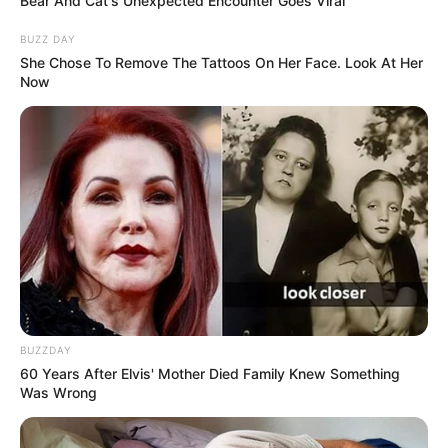
Bear And Cat's Unexpected Encounter Goes Viral
BUZZ DAY
She Chose To Remove The Tattoos On Her Face. Look At Her
Now
BUZZDAY
60 Years After Elvis' Mother Died Family Knew Something
Was Wrong