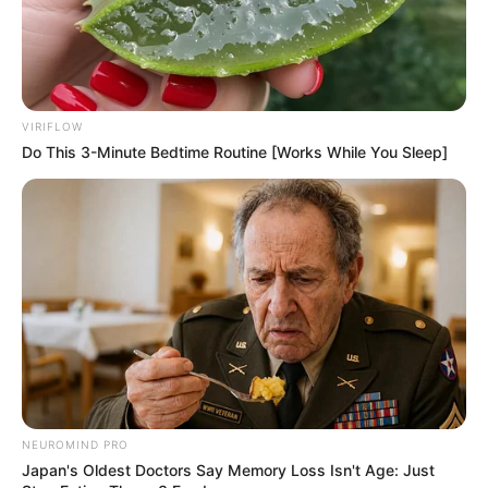
VIRIFLOW
Do This 3-Minute Bedtime Routine [Works While You Sleep]
NEUROMIND PRO
Japan's Oldest Doctors Say Memory Loss Isn't Age: Just