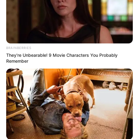
Câmara Municipal para o Biênio 2025-2026. A votação foi
aberta e a Mesa ficou da seguinte forma: Fábio Santos -
Presidente; Juninho do Peg Pag Lima – Vice-Presidente;
Leandro Monteiro - 1º Secretário; e Amauri Mecânico - 2ª
Secretário. A solenidade terminou com o discurso do novo
Presidente da Casa de Leis, Fábio Santos.
BRAINBERRIES
They're Unbearable! 9 Movie Characters You Probably
Remember
Mesa Diretora: Leandro Monteiro - 1º Secretário; Fábio Santos - 