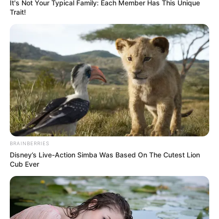
It's Not Your Typical Family: Each Member Has This Unique
Vereadores, Prefeito e Vice-
Trait!
prefeito tomaram posse em
solenidade realizada na Câmara
Municipal
A solenidade foi presidida por Fábio Santos, por ser o
vereador mais votado nas eleições de outubro de 2024.
Fonte: Leonardo Volcean - Assessoria de Imprensa
06/01/2025
POSSE
BRAINBERRIES
Disney’s Live-Action Simba Was Based On The Cutest Lion
Cub Ever
Share
Facebook
WhatsApp
Telegram
Messenger
X