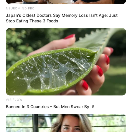
NEUROMIND PRO
Japan's Oldest Doctors Say Memory Loss Isn't Age: Just
Stop Eating These 3 Foods
VIRIFLOW
Banned In 3 Countries – But Men Swear By It!