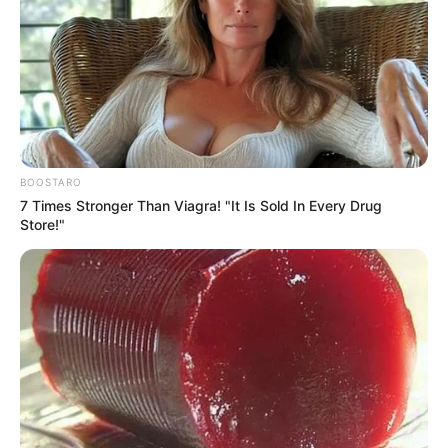
BOOSTARO
7 Times Stronger Than Viagra! "It Is Sold In Every Drug
Store!"