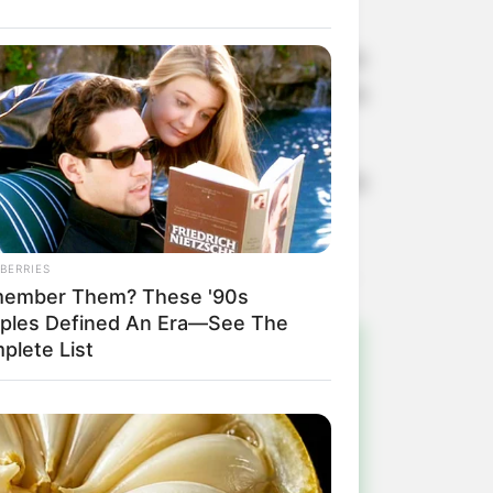
 abordou o tema “Políticas Municipais
 ações conjuntas e sustentáveis para
ata-se de uma oportunidade única para
e do Paranapanema.
BERRIES
ember Them? These '90s
ples Defined An Era—See The
plete List
!
ulista e região