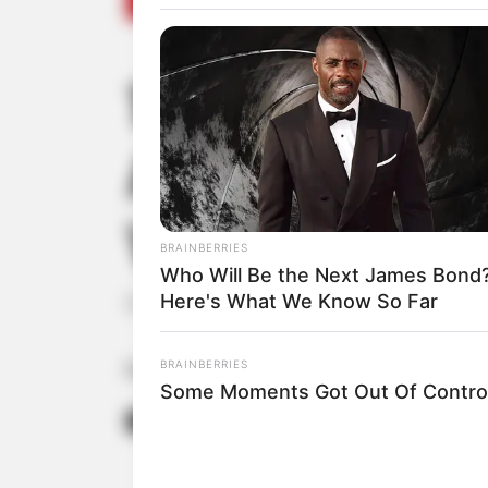
1ª Conferênci
Ambiente des
Vale do Par
BRAINBERRIES
Who Will Be the Next James Bond
Here's What We Know So Far
O evento continua hoje, 16, das 19h à
BRAINBERRIES
Fonte: Da Redação
Some Moments Got Out Of Control
16/01/2025
Foto: Civap
MEIO AMBIENTE