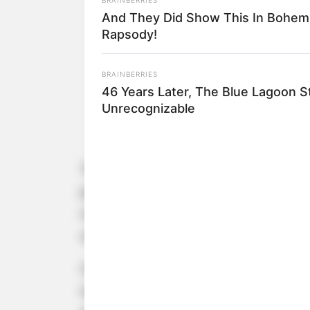
And They Did Show This In Bohem
Rapsody!
BRAINBERRIES
46 Years Later, The Blue Lagoon S
Unrecognizable
Teve início na noite de ontem, 15, 
pelo CIVAP (Consórcio Intermunicip
reuniu centenas de participantes
sustentabilidade.
Com o tema central “Emergência Clim
mobilizar os 35 municípios integra