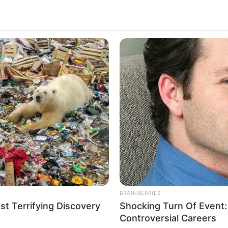
ALECIMENTO
FALE CONOSCO
VC REPÓRTER
BRAINBERRIES
t Terrifying Discovery
Shocking Turn Of Event
Controversial Careers