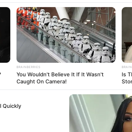
a Intermunicipal d
taca desafios cli
anapanema
BRAINBERRIES
BRAIN
?
You Wouldn't Believe It If It Wasn't
Is T
Caught On Camera!
Sto
s 22h, e é aberto a toda a população da região.
 Quickly