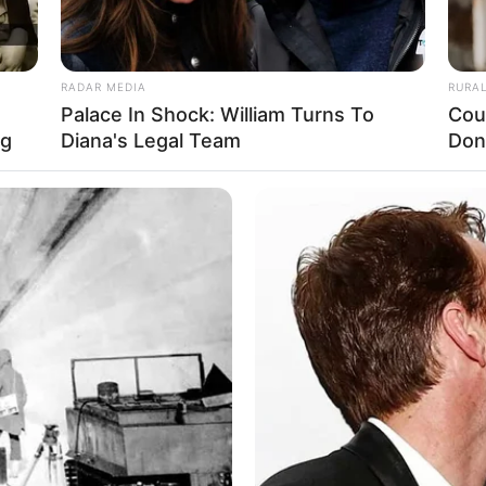
RADAR MEDIA
RURA
Palace In Shock: William Turns To
Cou
ng
Diana's Legal Team
Don