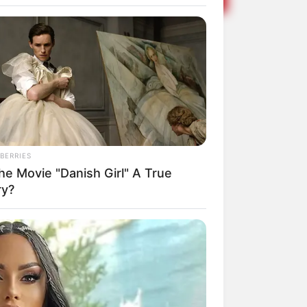
e Meio
máticos no
BERRIES
he Movie "Danish Girl" A True
ry?
Share
Facebook
WhatsApp
Telegram
Messenger
X