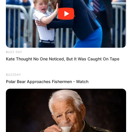
também são mantidas pela Unesp, que possui cerca de
1.900 laboratórios e 33 bibliotecas, além de cinco fazendas
de ensino e pesquisa e três hospitais veterinários.
BUZZ DAY
Kate Thought No One Noticed, But It Was Caught On Tape
BUZZDAY
Polar Bear Approaches Fishermen - Watch
Participe do nosso grupo do
WhatsApp!
Fique informado em tempo real sobre as principais
notícias de Paraguaçu Paulista e região