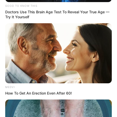
GOOD TO KNOW THIS
Doctors Use This Brain Age Test To Reveal Your True Age —
Try It Yourself
MEDVI
How To Get An Erection Even After 60!