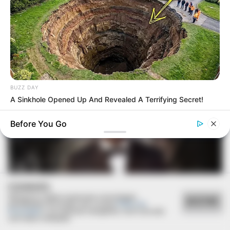
BUZZ DAY
A Sinkhole Opened Up And Revealed A Terrifying Secret!
Before You Go
COOKIES
Utilizamos cookies essenciais e tecnologias
ACEITAR
semelhantes de acordo com a nossa
Política de
Privacidade
e, ao continuar navegando, você concorda
com estas condições.