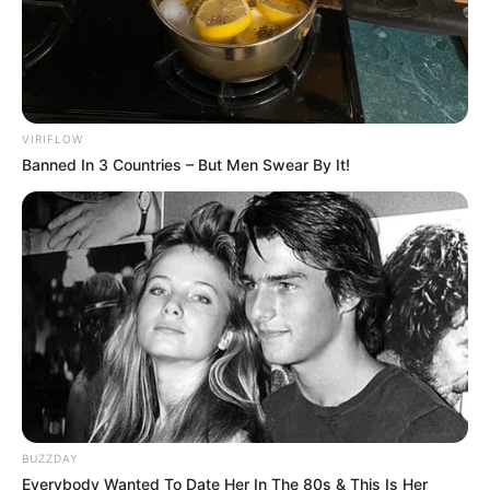
VIRIFLOW
Banned In 3 Countries – But Men Swear By It!
BUZZDAY
Everybody Wanted To Date Her In The 80s & This Is Her