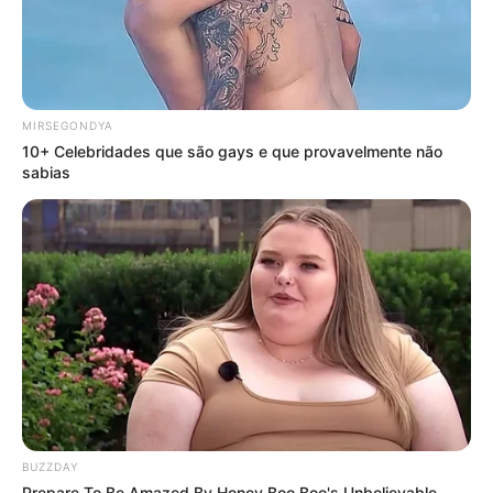
MIRSEGONDYA
10+ Celebridades que são gays e que provavelmente não
sabias
BUZZDAY
Prepare To Be Amazed By Honey Boo Boo's Unbelievable