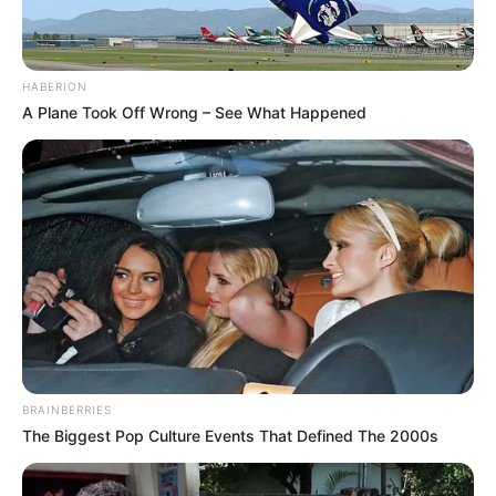
HABERION
A Plane Took Off Wrong – See What Happened
BRAINBERRIES
The Biggest Pop Culture Events That Defined The 2000s