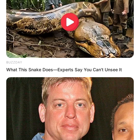
BUZZDAY
What This Snake Does—Experts Say You Can't Unsee It
A Universidade Estadual Paulista (Unesp) publicará a partir
das 10 horas de segunda-feira, 10 de fevereiro, a segunda
chamada do Vestibular 2025, com oferta de 6.596 vagas
em 24 cidades. Os candidatos poderão fazer a consulta
nos sites da Unesp (
vestibular.unesp.br
) e da Fundação
Vunesp (
www.vunesp.com.br
). A matrícula em segunda
chamada será realizada nos dias 10 e 11 de fevereiro, de