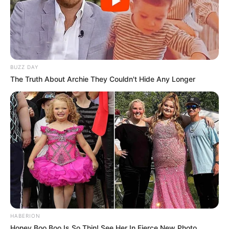
BUZZ DAY
The Truth About Archie They Couldn't Hide Any Longer
HABERION
Honey Boo Boo Is So Thin! See Her In Fierce New Photo