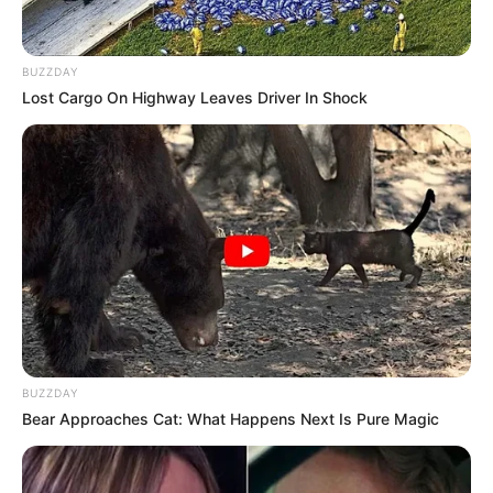
BUZZDAY
Lost Cargo On Highway Leaves Driver In Shock
BUZZDAY
Bear Approaches Cat: What Happens Next Is Pure Magic