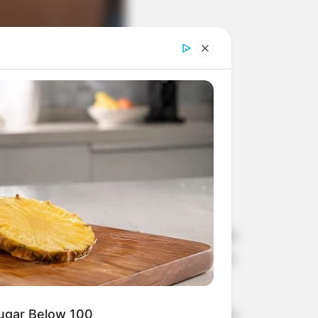
a Municipal de Paraguaçu Paulista
tura urbana, segurança viária, saúde,
ara a implantação de uma Biblioteca
Sugar Below 100