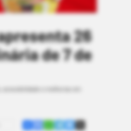
apresenta 26
nária de 7 de
, acessibilidade e melhorias em
Share
Facebook
WhatsApp
Telegram
Messenger
X