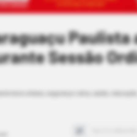
raguaçu Paulista 
rante Sessão Ordi
estrutura urbana, segurança viária, saúde, educação
ipal