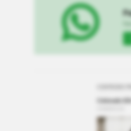
Pa
TIPS AND LIFE HACKS
Fiqu
Only 1 In 10 People Get A Younger
Brain Age On This Test. Will You?