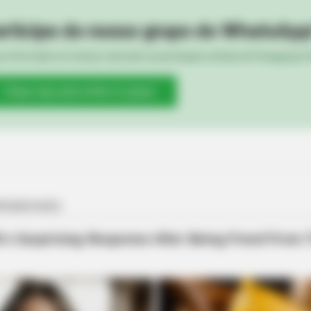
rticipe do nosso grupo do WhatsApp
MEMORY HEALTH
PAINF
e informado em tempo real sobre as principais notícias de Paraguaçu Pa
The Popular Drink That's Silently
How
Destroying Your Brain Cells (Most
A Si
Clique aqui para entrar no grupo
People Have It Daily)