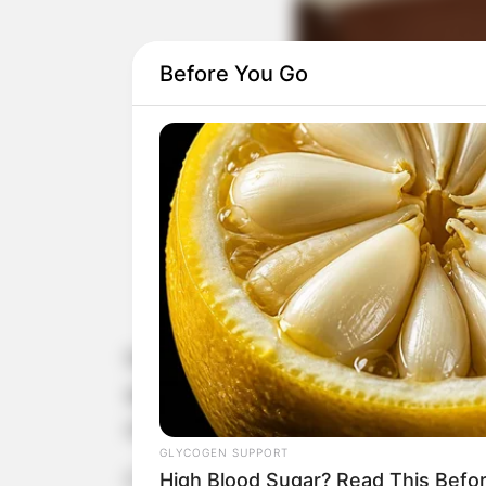
Before You Go
Na Sessão Ordinária realizada ne
apresentaram um total de 26 indicaçõ
educação, acessibilidade e melhoria
GLYCOGEN SUPPORT
O vereador Daniel Faustino propôs 
High Blood Sugar? Read This Befo