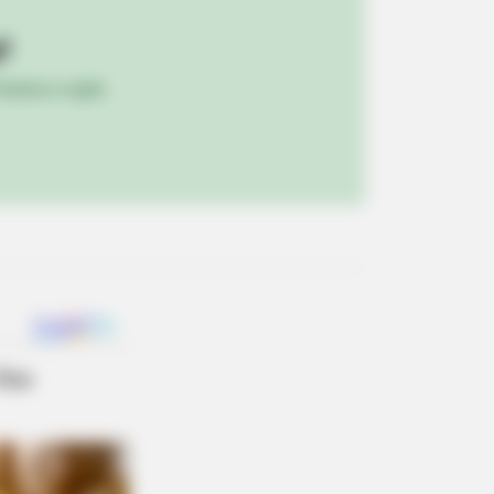
!
REE DEVICE
ulista e região
 Seniors Beat Joint Pain Without
ngle Pill