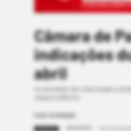
Câmara de Pa
indicações du
abril
As demandas são relacionadas à infra
espaços públicos.
Fonte: Da Redação
08/04/2025
Foto: Câmara Munic
LEGISLATIVO