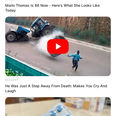
Marlo Thomas Is 86 Now - Here's What She Looks Like
Today
BUZZDAY
He Was Just A Step Away From Death: Makes You Cry And
Deixe um Comentário
Laugh