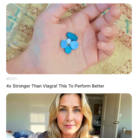
conhecida como Dona Lia, morre
aos 98 anos em Assis
Ela foi fundadora da ASSOCANA – Associação Rural dos
Fornecedores e Plantadores de Cana do Vale do
Paranapanema, entidade que liderou a partir de 1977.
Fonte: Da Redação
05/05/2025
Foto: Assocana
ÓBITO
MEDVI
4x Stronger Than Viagra! This To Perform Better
Share
Facebook
WhatsApp
Telegram
Messenger
X