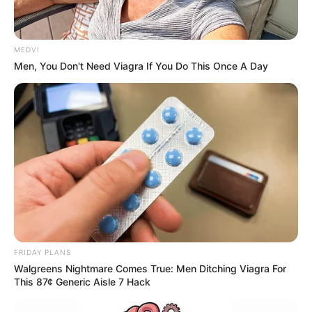
MEDVI
Men, You Don't Need Viagra If You Do This Once A Day
FRIDAY PLANS
Walgreens Nightmare Comes True: Men Ditching Viagra For
This 87¢ Generic Aisle 7 Hack