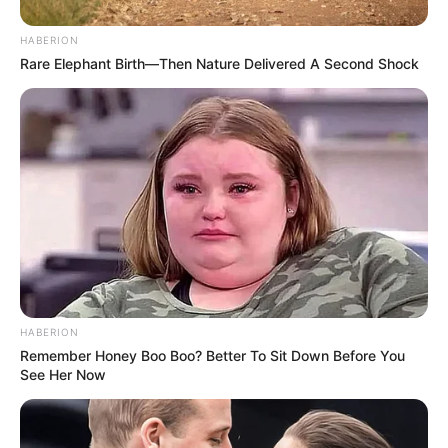
HABERION
Rare Elephant Birth—Then Nature Delivered A Second Shock
HABERION
Remember Honey Boo Boo? Better To Sit Down Before You
See Her Now