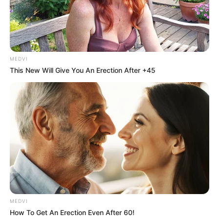
MEDVI
This New Will Give You An Erection After +45
MEDVI
How To Get An Erection Even After 60!
Maria Amélia de Souza Dias,