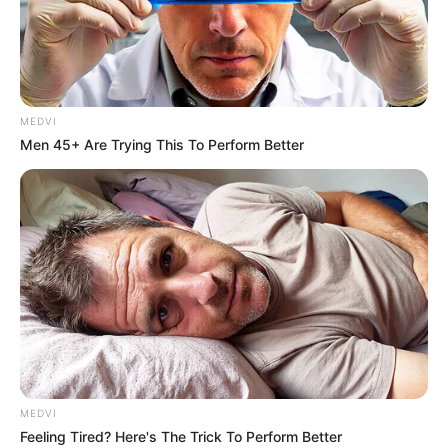
MEDVI
Men 45+ Are Trying This To Perform Better
MEDVI
Feeling Tired? Here's The Trick To Perform Better