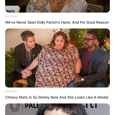
BUZZDAY
We’ve Never Seen Dolly Parton's Hand, And For Good Reason
BUZZDAY
Chrissy Metz Is So Skinny Now And She Looks Like A Model