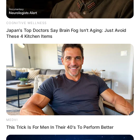
COGNITIVE WELLNESS
Japan's Top Doctors Say Bra​in Fo​g Isn't Aging: Just Avoid
These 4 Kitchen Items
MEDVI
This Trick Is For Men In Their 40's To Perform Better