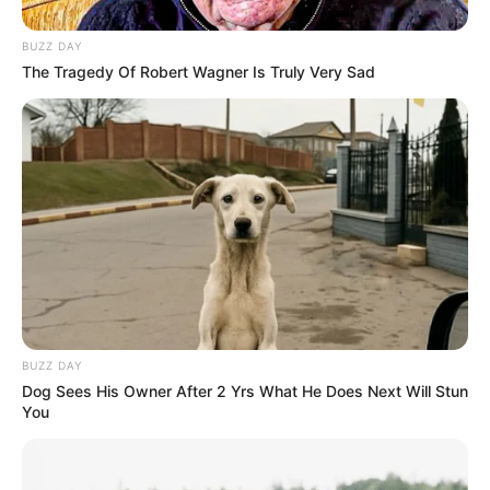
BUZZ DAY
The Tragedy Of Robert Wagner Is Truly Very Sad
BUZZ DAY
Dog Sees His Owner After 2 Yrs What He Does Next Will Stun
You