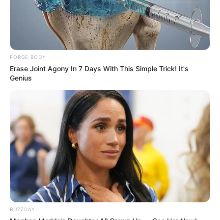
liderança. Também deixa uma extensa família: 7 filhos, 22
netos e 20 bisnetos.
O corpo é velado na Assocana, em Assis, e ainda não foi
definido o horário para o sepultamento.
FORGE BODY
Erase Joint Agony In 7 Days With This Simple Trick! It's
Genius
Participe do nosso grupo do
WhatsApp!
BUZZDAY