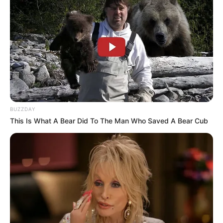
BUZZDAY
This Is What A Bear Did To The Man Who Saved A Bear Cub