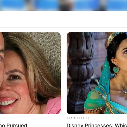
e", promovida recentemente com o objetivo princ
o mosquito Aedes Aegypti e prevenir a dengue con
rca de 20 bagues de recipientes que acumulam ág
missor da doença.
de e professores falaram com os estudantes sobr
mbate às doenças transmitidas por ele. No per
BRAINBERRIES
s e também como conscientizar a família sobre a i
Who Pursued
Disney Princesses: Whic