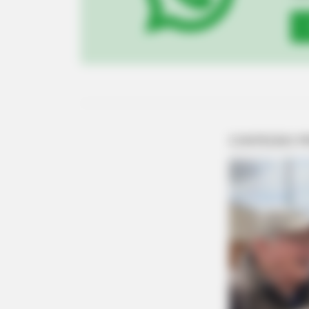
BRAINBERRIES
To Steamy To Stream? Not For Th
Bridgertons! 9 Must-See Scenes