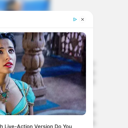
ipal de envolver alunos no combate e
seguiu mobilizar os alunos, e através
ua e que possivelmente poderiam se
e o ciclo de vida do mosquito e as
íodo, os alunos aprenderam sobre a
mportância da rotina de cuidados para
h Live-Action Version Do You