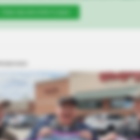
Clique aqui para entrar no grupo
BRAINBERRIES
BRAIN
e
The Rarest And Most Valuable Card In
You 
The Whole World
Cau