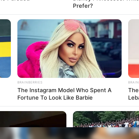
Prefer?
aúde irá anunciar as escolas vencedoras e fará a e
BRAINBERRIES
BRAIN
The Instagram Model Who Spent A
The
Fortune To Look Like Barbie
Leb