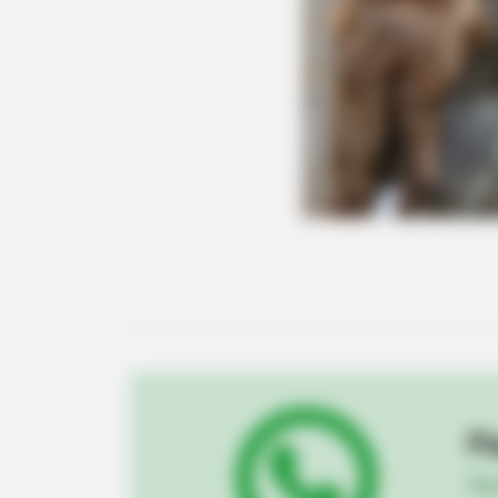
BRAINBERRIES
Think Your Crush Doesn't Notice Y
Pa
Fiqu