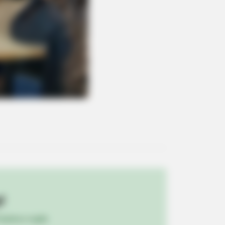
s Redefining 'Giant'—Bigger Than
!
ulista e região