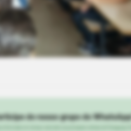
BRAINBERRIES
ou? Think Again
The Massive Snake That'
Anacondas
rticipe do nosso grupo do WhatsApp
e informado em tempo real sobre as principais notícias de Paraguaçu Pa