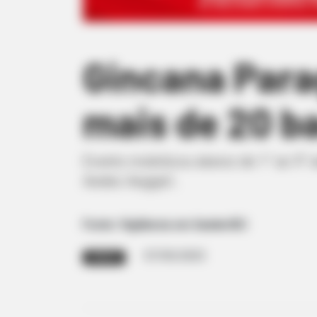
Gincana Para
mais de 20 ba
Evento mobilizou alunos de 1° ao 9°
Aedes Aegypti .
Fonte: Vigilância em Saúde/IEC
07/05/2025
DENGUE