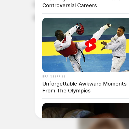
a prevenção da dengue.
Controversial Careers
Na próxima semana, a Secretaria de S
BRAINBERRIES
Unforgettable Awkward Moments
From The Olympics