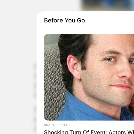
Before You Go
A "Gincana Paraguaçu Contra a Dengu
na conscientização de como eliminar 
das ações, o município retirou ce
tornar criadouros do mosquito trans
Durante a gincana, agentes de saú
principais orientações sobre o co
BRAINBERRIES
importância de eliminar os criadouro
Shocking Turn Of Event: Actors 