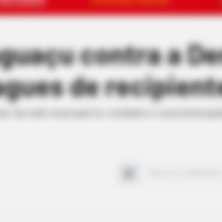
guaçu contra a De
gues de recipient
 ano da rede municipal no combate e conscientiza