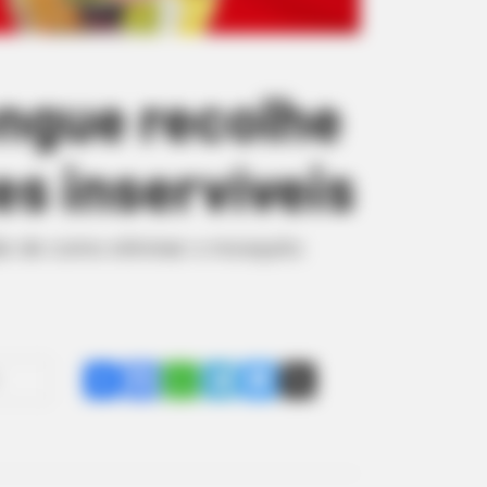
ngue recolhe
es inservíveis
ção de como eliminar o mosquito
Share
Facebook
WhatsApp
Telegram
Messenger
X