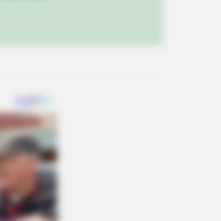
BERRIES
Wouldn't Believe It If It Wasn't
ght On Camera!