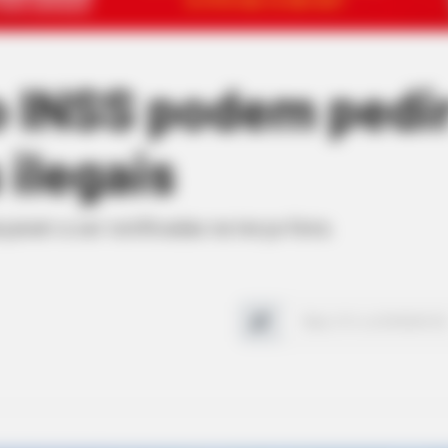
 INSS podem pedi
ilegais
ram a ser notificadas na terça-feira.