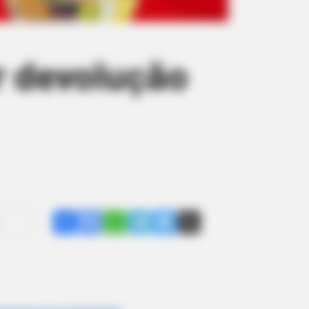
r devolução
Share
Facebook
WhatsApp
Telegram
Messenger
X