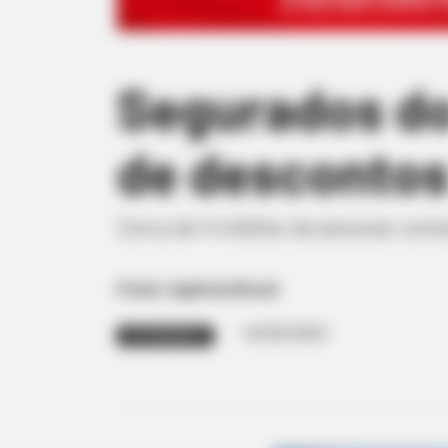
Segurados do
de descontos 
Cerca de 9 milhões de pessoas começa
Fonte: Agência Brasil
14/05/2025
APOSENTADOS