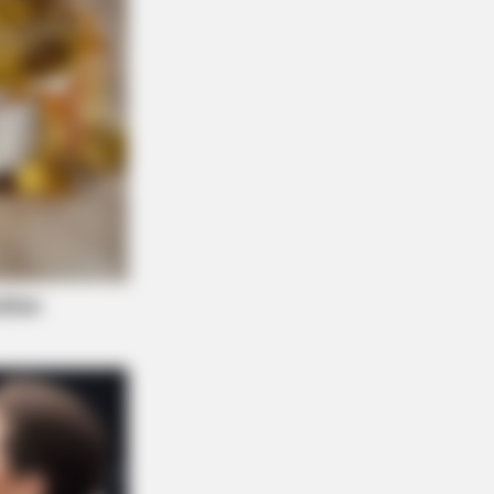
AVORITE
this ordinary drink is the secret
eeling your best every day