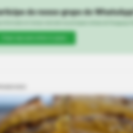
rticipe do nosso grupo do WhatsApp
e informado em tempo real sobre as principais notícias de Paraguaçu Pa
Clique aqui para entrar no grupo
BRAINBERRIES
Iconic '90s Entertainme
BRAINBERRIES
The Insane True Stories Behind
Cameron's Biggest Films