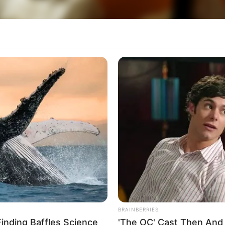
 prepara para sediar mais uma grande competiçã
 domingo, dia 08 de junho, a partir das 9h, no Gin
 de 500 atletas, entre crianças, jovens e adultos, v
o está convidada a prestigiar e incentivar os pa
BRAINBERRIES
Finding Baffles Science
'The OC' Cast Then And