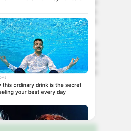
 valoriza a disciplina, o respeito ao
ntribui para a formação do caráter,
ores, essenciais na vida dos atletas,
e vida.
retaria Municipal de Esporte e Lazer
uro Suto” é mais uma oportunidade de
tivas. Além de movimentar a cidade, o
do o município como referência em
LOVE
this ordinary drink is the secret
eeling your best every day