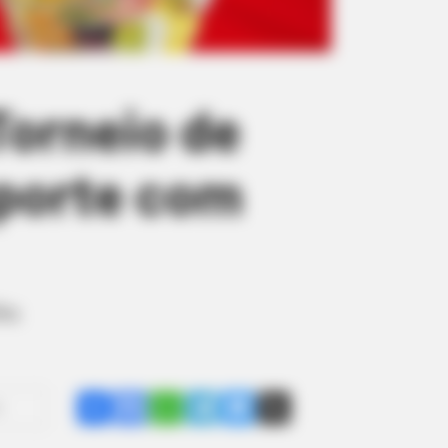
Torneio de
sporte com
ha.
Share
Facebook
WhatsApp
Telegram
Messenger
X