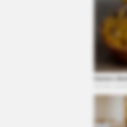
BRAINBERRIES
The 10 Most Stunning Women Fr
Lebanon - Who Is Your Favorite?
BRAINBERRIES