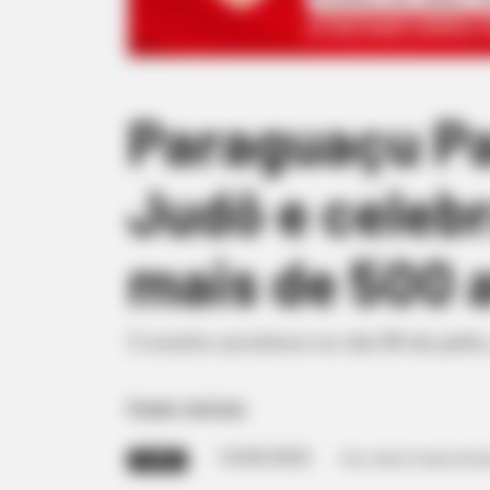
Paraguaçu Pa
Judô e celeb
mais de 500 a
O evento acontece no dia 08 de junho
Fonte: AsCom
14/05/2025
Foto: Artem Podrez/Pexe
AJUDA