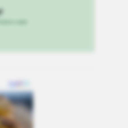
!
ulista e região
nt Couples We'll Never Forget