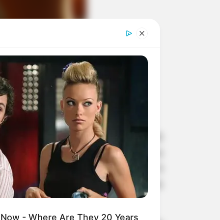
o esportiva: o 10º Torneio de Judô
ásio de Esportes “Sylvio de Magalhães
indos de diversas cidades da região. A
rticipantes em mais uma celebração do
 Now - Where Are They 20 Years