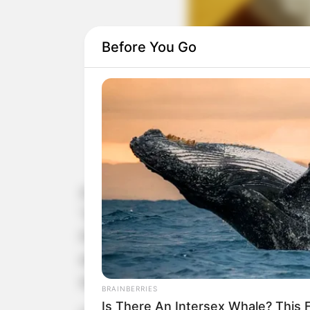
Before You Go
A cidade de Paraguaçu Paulista se
“Isaburo Suto”. O evento acontece no
Padilha”. A expectativa é reunir mais
entrada é gratuita e toda a populaçã
esporte.
BRAINBERRIES
Is There An Intersex Whale? This 