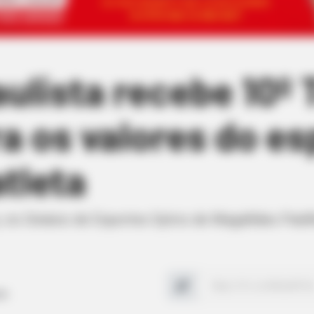
ulista recebe 10º 
ra os valores do e
tleta
, no Ginásio de Esportes Sylvio de Magalhães Padil
ls