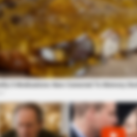
CTA F
om
Why 
to f
BRAINBERRIES