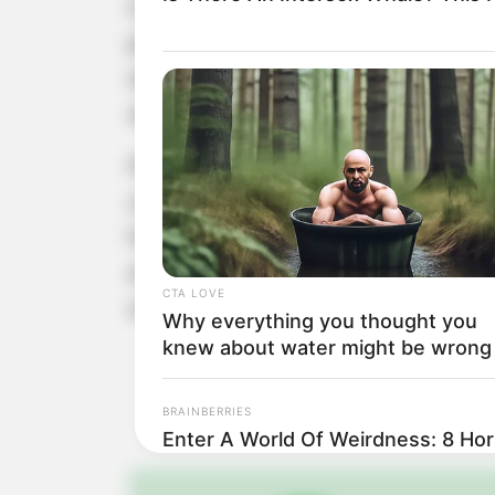
O judô é muito mais do que uma modal
próximo e o desenvolvimento físico
estimulando a autoconfiança, a super
se refletem dentro e fora dos tatame
Para Paraguaçu Paulista, receber um
com a promoção de atividades esport
fomentar o esporte local, revelar ta
evento coloca Paraguaçu em desta
CTA LOVE
organização e incentivo ao esporte.
Why everything you thought you
knew about water might be wrong
BRAINBERRIES
Enter A World Of Weirdness: 8 Ho
Nobody Dies