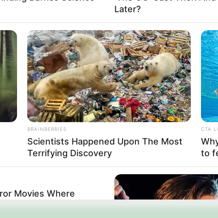
idade esportiva. Trata-se de uma arte marcial que
Later?
 e mental. Praticado desde a infância, o judô co
ação de desafios e o trabalho em equipe. Esses val
s, promovendo saúde, inclusão social e qualidade d
 evento deste porte reforça o compromisso da Sec
ivas de excelência. O 10º Torneio de Judô “Isab
lentos e aproximar a comunidade das práticas espor
que no cenário esportivo regional, consolidan
BRAINBERRIES
CTA 
Scientists Happened Upon The Most
Why 
Terrifying Discovery
to f
rror Movies Where