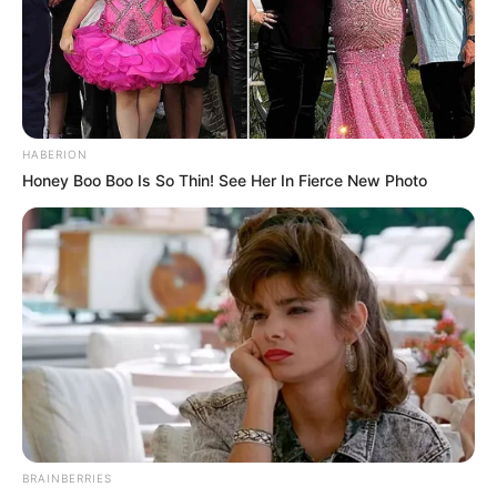
HABERION
Honey Boo Boo Is So Thin! See Her In Fierce New Photo
BRAINBERRIES