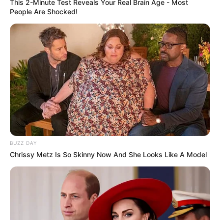
This 2-Minute Test Reveals Your Real Brain Age - Most
People Are Shocked!
BUZZ DAY
Chrissy Metz Is So Skinny Now And She Looks Like A Model