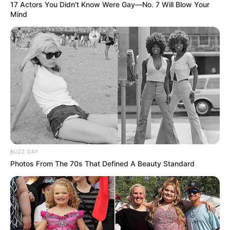
17 Actors You Didn't Know Were Gay—No. 7 Will Blow Your
Mind
BUZZ DAY
Photos From The 70s That Defined A Beauty Standard