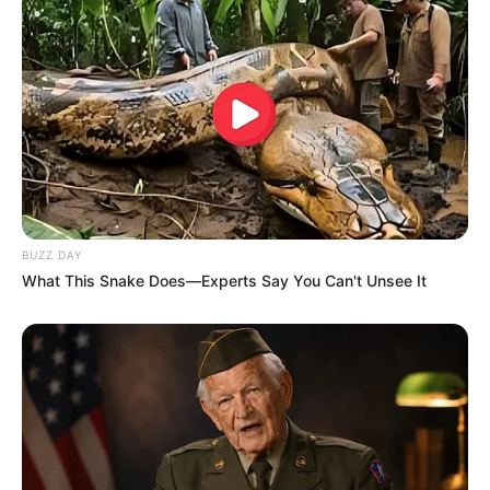
BUZZ DAY
What This Snake Does—Experts Say You Can't Unsee It