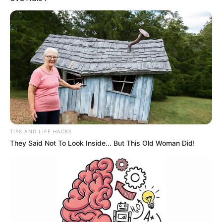
TIPS AND LIFE HACKS
They Said Not To Look Inside... But This Old Woman Did!