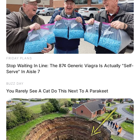
FRIDAY PLANS
Stop Waiting In Line: The 87¢ Generic Viagra Is Actually "Self-
Serve" In Aisle 7
BUZZ DAY
You Rarely See A Cat Do This Next To A Parakeet