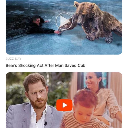
BUZZ DAY
Bear’s Shocking Act After Man Saved Cub