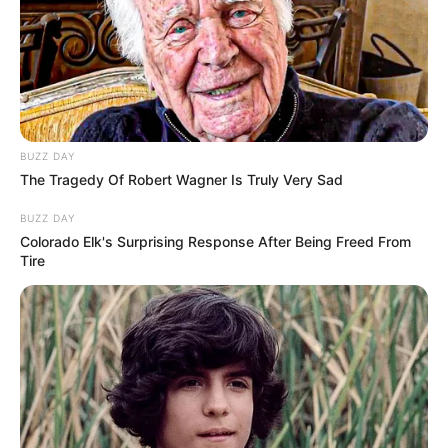
BUZZ DAY
The Tragedy Of Robert Wagner Is Truly Very Sad
BUZZ DAY
Colorado Elk's Surprising Response After Being Freed From
Tire
A Polícia Civil do Estado de São Paulo, por intermédio da 2ª
Delegacia de Investigações sobre Entorpecentes (2ª
DISE), unidade especializada da DEIC/DEINTER 8, com
sede em Presidente Prudente, realizou uma operação que
resultou na apreensão de 1.537,83 kg de maconha. A droga