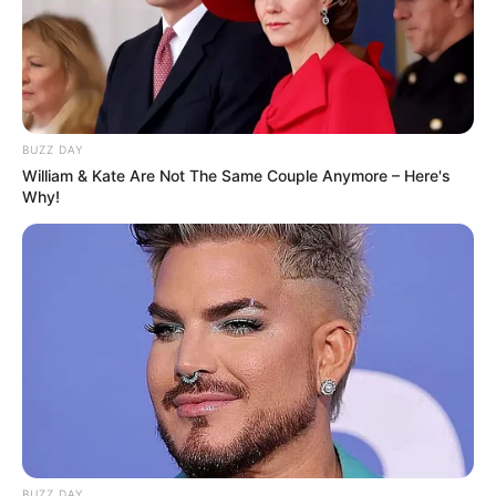
BUZZ DAY
William & Kate Are Not The Same Couple Anymore – Here's
Why!
BUZZ DAY