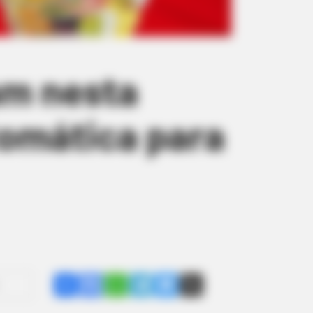
am nesta
omática para
Share
Facebook
WhatsApp
Telegram
Messenger
X