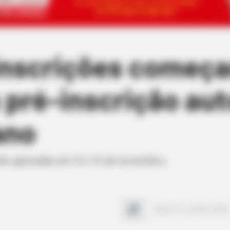
inscrições começ
pré-inscrição aut
ano
rão aplicadas em 9 e 16 de novembro.