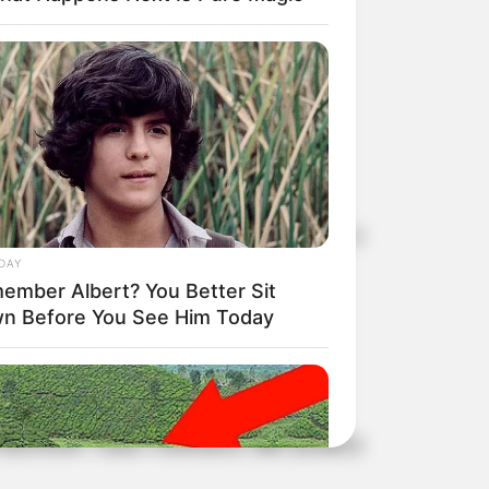
 junho. Somente após o pagamento, a
DAY
ember Albert? You Better Sit
n Before You See Him Today
screver. Caso contrário, não poderá