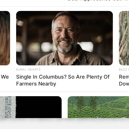
o pelo site: enem.inep.gov.br/participante.
do Participante, em
enem.inep.gov.br/participante
.
eve direito à isenção e deve ser paga até 11 de
RURAL HEARTS
BUZZ 
t We
Single In Columbus? So Are Plenty Of
Rem
Farmers Nearby
Dow
ou cartão de crédito.
 inscrever no Enem?
o (como os alunos da rede pública) precisa se in