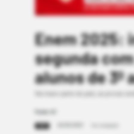
Enem 2025: 
segunda com 
alunos de 3º 
Na maior parte do país, as provas se
Fonte: G1
26/05/2025
Foto: divulgação
ENEM