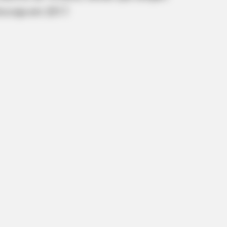
Encceja em 2017.
RION
Wanted To Surprise His Wife. What
Found Destroyed Him!