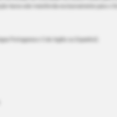
ção havia sido transferida exclusivamente para o 
BUZZ DAY
HABE
ay
If A Cat Bites Its Owner, Here's What
He 
It Means
He 
gua Portuguesa e 5 de Inglês ou Espanhol)
PAINFREE DEVICE