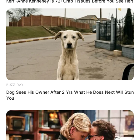
Kerri-Anne Kennerley Is 72: Grab Tissues Before You See Her!
o envio dos medicamentos. Fazemos o possível para
agilizar esse processo. Estou sempre disponível pela
manhã para orientar pacientes ou tirar dúvidas sobre
medicamentos e processos."
A Secretaria de Saúde reforça que o acesso à informação é
um passo importante para garantir que todos recebam o
tratamento adequado de forma eficiente. Em caso de
dúvidas, a equipe das unidades de saúde está à disposição
para auxiliar.
BUZZ DAY
Dog Sees His Owner After 2 Yrs What He Does Next Will Stun
You