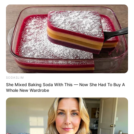
SODASLIM
She Mixed Baking Soda With This — Now She Had To Buy A
Whole New Wardrobe