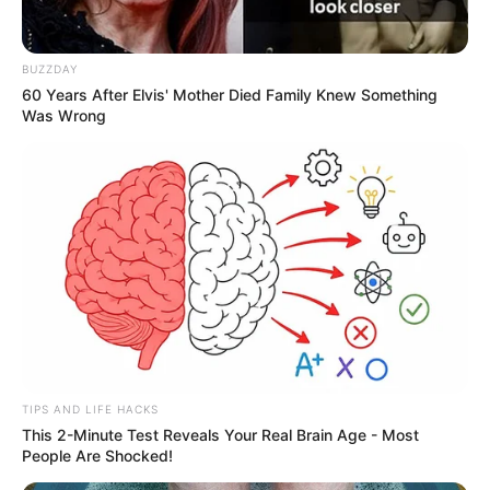
de responsabilidade do município
A população pode navegar facilmente pelos recursos
BUZZDAY
online para entender a disponibilidade e os procedimentos
60 Years After Elvis' Mother Died Family Knew Something
de retirada de remédios municipais e estaduais.
Was Wrong
Fonte: Assessoria de Comunicação
18/06/2025
MEDICAMENTOS
Share
Facebook
WhatsApp
Telegram
Messenger
X
TIPS AND LIFE HACKS
This 2-Minute Test Reveals Your Real Brain Age - Most
People Are Shocked!