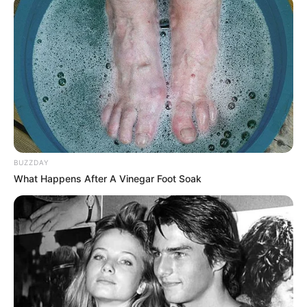
BUZZDAY
What Happens After A Vinegar Foot Soak
Para garantir que a população tenha acesso facilitado e
transparente aos medicamentos essenciais, a Secretaria
Municipal de Saúde de Paraguaçu Paulista anuncia a
atualização de suas listas de medicamentos disponíveis e
oferece orientações claras sobre os procedimentos para
sua retirada. O objetivo é desmistificar o processo e
assegurar que cada cidadão saiba onde e como buscar seu