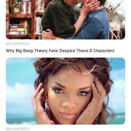
Participe do nosso grupo do
WhatsApp!
BRAINBERRIES
Fique informado em tempo real sobre as principais
Why Big Bang Theory Fans Despise These 8 Characters
notícias de Paraguaçu Paulista e região
Clique aqui para entrar no grupo
BRAINBERRIES