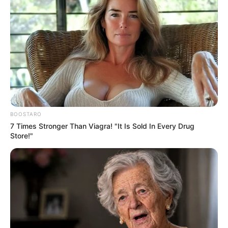
BOOSTARO
7 Times Stronger Than Viagra! "It Is Sold In Every Drug
Store!"