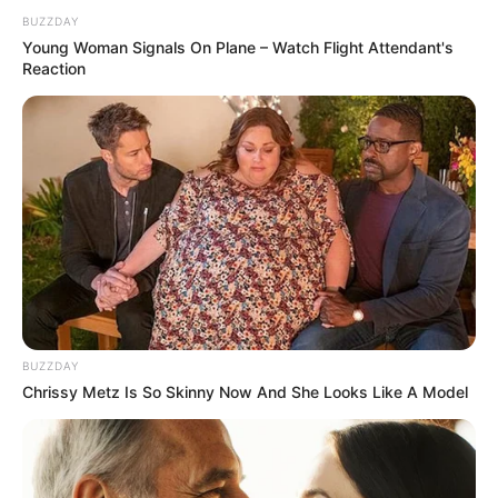
BUZZDAY
Young Woman Signals On Plane – Watch Flight Attendant's
Reaction
BUZZDAY
Chrissy Metz Is So Skinny Now And She Looks Like A Model