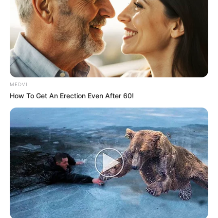
MEDVI
How To Get An Erection Even After 60!