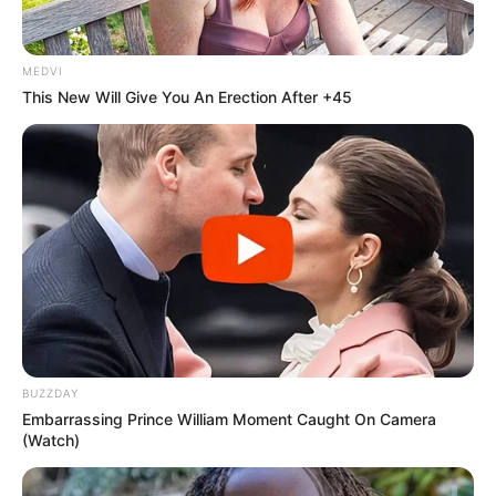
MEDVI
This New Will Give You An Erection After +45
BUZZDAY
Embarrassing Prince William Moment Caught On Camera
(Watch)