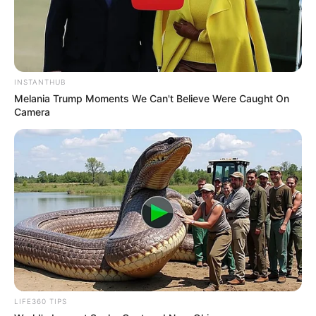
fé, arte e participação popular.
INSTANTHUB
Melania Trump Moments We Can't Believe Were Caught On
Camera
Participe do nosso grupo do
WhatsApp!
Fique informado em tempo real sobre as principais
notícias de Paraguaçu Paulista e região
LIFE360 TIPS