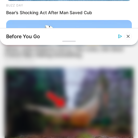
BUZZ DAY
Bear’s Shocking Act After Man Saved Cub
Before You Go
HABERION
A Plane Took Off Wrong – See What Happened