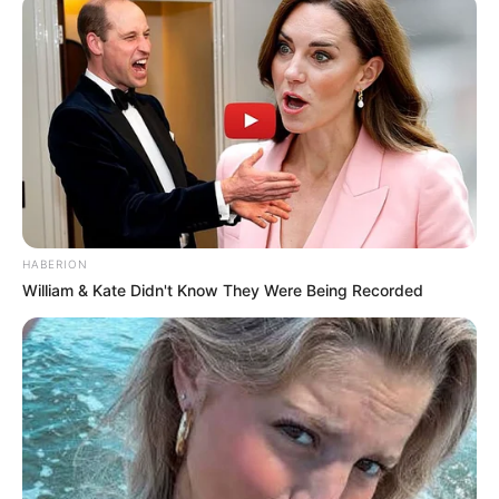
HABERION
William & Kate Didn't Know They Were Being Recorded