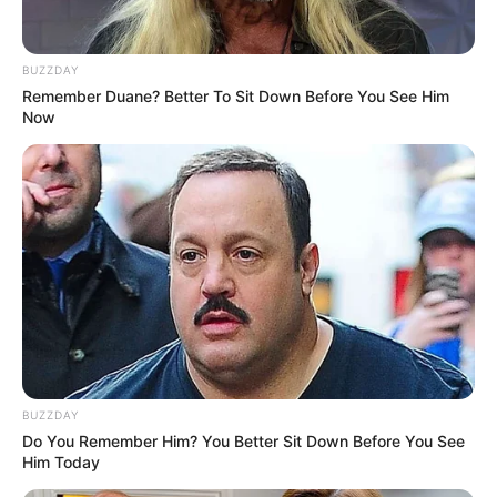
interditado nesta quarta-feira
para montagem de tapete de
BUZZDAY
Corpus Christi
Remember Duane? Better To Sit Down Before You See Him
Now
O prefeito Antian Sasada, o vereador Fábio Santos, o
presidente da Associação Comercial, Edson Caetano, e o
pároco Frei Vanderlei uniram esforços para garantir que o
evento seja bem organizado.
Fonte: Da Redação
18/06/2025
Foto: reprodução
PROCISSÃO
BUZZDAY
Share
Facebook
WhatsApp
Telegram
Messenger
X
Do You Remember Him? You Better Sit Down Before You See
Him Today