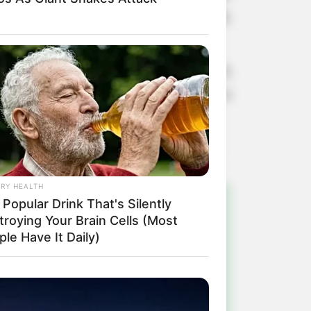
ua, inclusive aos finais de semana,
locamento das comunidades rurais. A
tivo de manter a trafegabilidade e a
RY HEALTH
Popular Drink That's Silently
troying Your Brain Cells (Most
!
le Have It Daily)
ulista e região