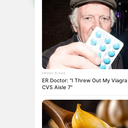
FRIDAY PLANS
ER Doctor: "I Threw Out My Viagra
CVS Aisle 7"