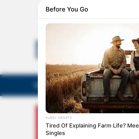
Before You Go
EDITORIAS
GALERIA DE FOTOS
NOTA DE F
RURAL HEARTS
Tired Of Explaining Farm Life? M
Singles