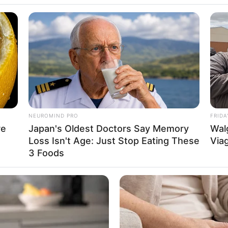
nicipal de Obras t
gua pluvial de es
NEUROMIND PRO
FRIDA
re
Japan's Oldest Doctors Say Memory
Wal
o compromisso com a manutenção das estradas rur
Loss Isn't Age: Just Stop Eating These
Viag
3 Foods