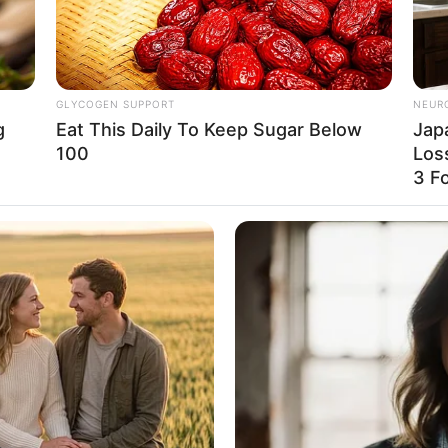
GLYCOGEN SUPPORT
NEUR
g
Eat This Daily To Keep Sugar Below
Jap
100
Los
3 F