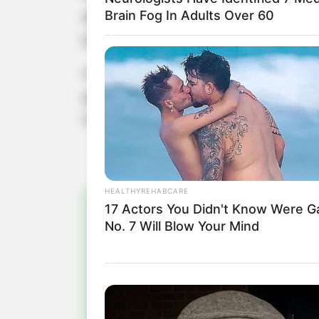
aproximadamente 500 km em todo o m
Brain Fog In Adults Over 60
para atender com agilidade às deman
A recuperação das vias é essencial
gestão municipal segue priorizando 
segurança de todos.
HEALTHYREHABCARE
17 Actors You Didn't Know Were 
No. 7 Will Blow Your Mind
Pa
Fiqu