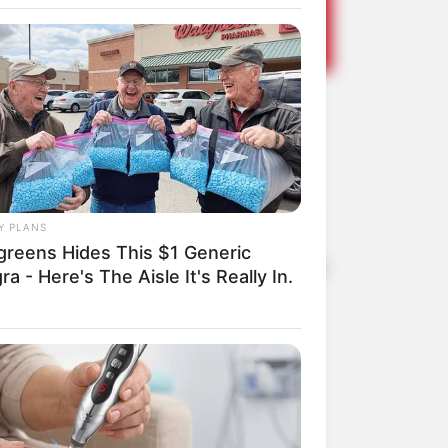
rabalha na
tradas rurais
Y PLANS
greens Hides This $1 Generic
ais, que somam aproximadamente 500
ra - Here's The Aisle It's Really In.
Share
Facebook
WhatsApp
Telegram
Messenger
X