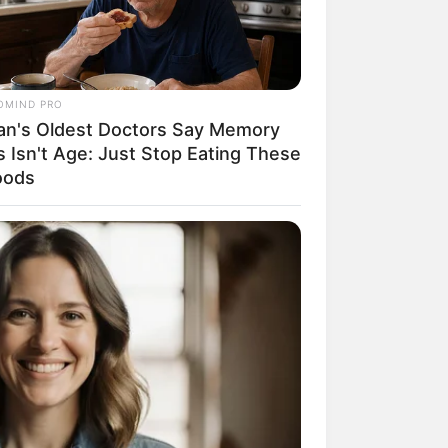
OMIND PRO
an's Oldest Doctors Say Memory
s Isn't Age: Just Stop Eating These
oods