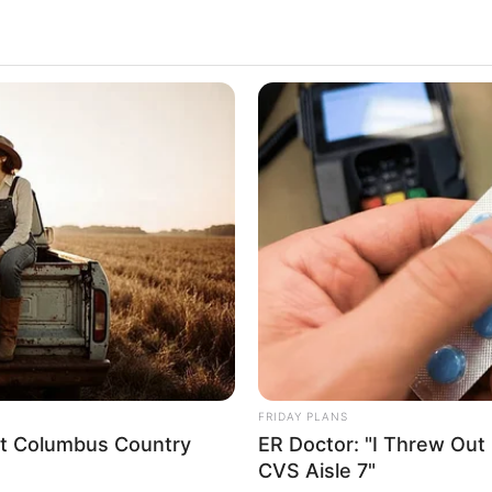
ALECIMENTO
FALE CONOSCO
VC REPÓRTER
FRIDAY PLANS
eet Columbus Country
ER Doctor: "I Threw Out
CVS Aisle 7"