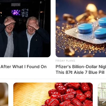
FRIDAY PLANS
 After What I Found On
Pfizer's Billion-Dollar N
This 87¢ Aisle 7 Blue Pill