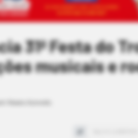
ia 31ª Festa do T
ões musicais e ro
uem Naiara Azevedo.