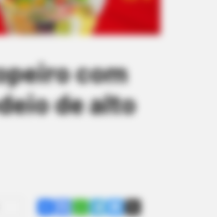
ropeiro com
deio de alto
Share
Facebook
WhatsApp
Telegram
Messenger
X