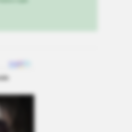
ulista e região
BERRIES
ihanna Museum Is Probably
ning Soon