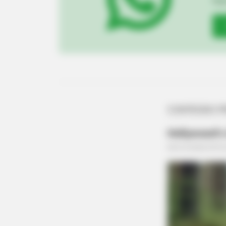
Fiqu
BRAINBERRIES
Remember The Justin Timberlake
Moment That Defined The 2000s?
BRAINBERRIES