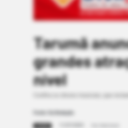
Tarumã anunc
grandes atraç
nível
Confira os shows musicais, que incl
Fonte: Da Redação
11/07/2025
Foto: Rede Social
TARUMÃ