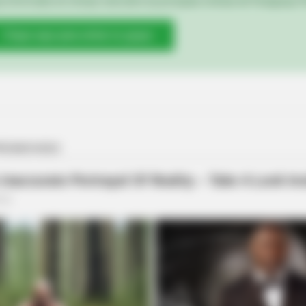
e informado em tempo real sobre as principais notícias de Paraguaçu Pa
BRAINBERRIES
BRAIN
Clique aqui para entrar no grupo
From Baddies To Sweethearts: These
A R
9 Actresses Can Do It All
Ope
BRAINBERRIES