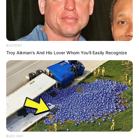
BUZZDAY
Troy Aikman's And His Lover Whom You'll Easily Recognize
BUZZ DAY