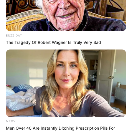
BUZZ DAY
The Tragedy Of Robert Wagner Is Truly Very Sad
MEDVI
Men Over 40 Are Instantly Ditching Prescription Pills For
INSS: reembolso de descontos