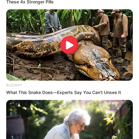
These 4x Stronger Pills
ilegais começa nesta quinta-feira
Devolução será por ordem de adesão em parcela única
corrigida.
Fonte: Agência Brasil
22/07/2025
APOSENTADORIA
BUZZDAY
What This Snake Does—Experts Say You Can't Unsee It
Share
Facebook
WhatsApp
Telegram
Messenger
X