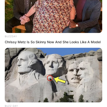
BUZZDAY
Chrissy Metz Is So Skinny Now And She Looks Like A Model
BUZZ DAY