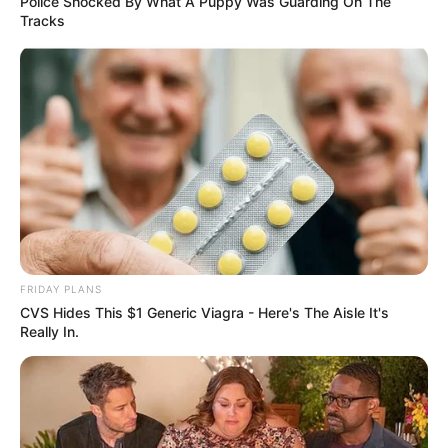
Police Shocked By What A Puppy Was Guarding On The
Tracks
FRIDAY PLANS
CVS Hides This $1 Generic Viagra - Here's The Aisle It's
Really In.