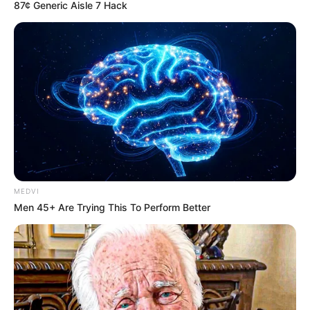
87¢ Generic Aisle 7 Hack
MEDVI
Men 45+ Are Trying This To Perform Better