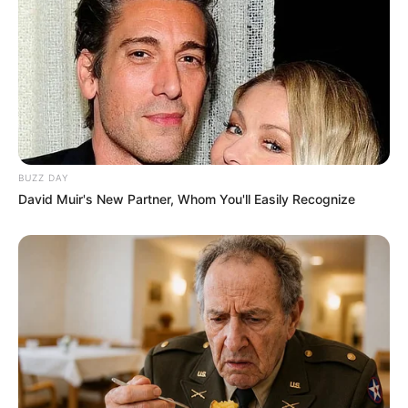
Como funciona o processo até a adesão ao acordo?
1- O beneficiário registra a contestação do desconto
indevido;
2- Aguarda 15 dias úteis para que a entidade responda;
3- Se não houver resposta nesse prazo, o sistema abre a
opção para adesão ao acordo de ressarcimento.
BUZZ DAY
David Muir's New Partner, Whom You'll Easily Recognize