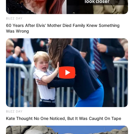
parceria mútua nas áreas técnica, científica e educacional. A
proposta é ampliar o campo de estágios para os cursos da
FEMA, fortalecer ações de ensino e extensão, além de
viabilizar, futuramente, a criação de programas de
BUZZ DAY
residência médica e multiprofissional no Hospital Regional.
60 Years After Elvis' Mother Died Family Knew Something
Was Wrong
A ideia é unir esforços com base nas estruturas, equipes e
recursos disponíveis de cada instituição, para qualificar
ainda mais a formação dos estudantes e contribuir
diretamente com a melhoria da saúde pública na região.
BUZZ DAY
Kate Thought No One Noticed, But It Was Caught On Tape