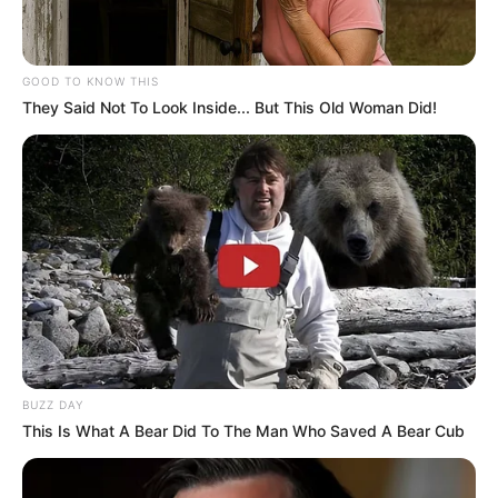
Participe do nosso grupo do
WhatsApp!
GOOD TO KNOW THIS
Fique informado em tempo real sobre as principais
They Said Not To Look Inside... But This Old Woman Did!
notícias de Paraguaçu Paulista e região
Clique aqui para entrar no grupo
BUZZ DAY
This Is What A Bear Did To The Man Who Saved A Bear Cub