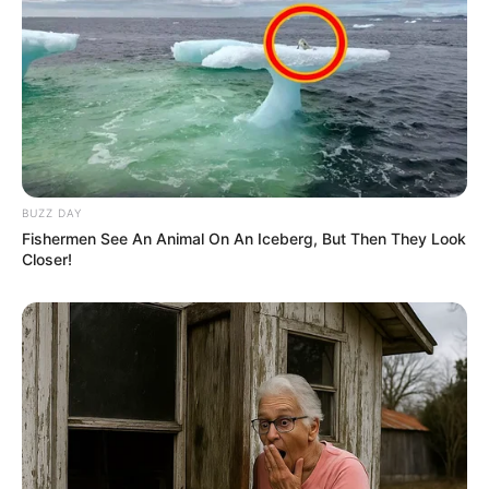
A assinatura do convênio foi realizada no bloco 11 da
FEMA, com a presença da diretoria da instituição,
representantes do hospital e da imprensa local. O termo de
cooperação é semelhante ao já existente entre a FEMA e a
Santa Casa de Assis, e amplia o campo de atuação dos
estudantes, reforçando o compromisso da instituição com
a formação de qualidade e com o fortalecimento da saúde
pública regional.
BUZZ DAY
Fishermen See An Animal On An Iceberg, But Then They Look
Closer!