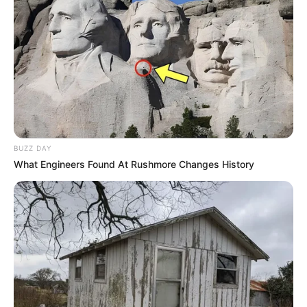
Segundo o diretor acadêmico da FEMA, professor Dr.
Ricardo Estefani, o termo de cooperação consolida uma
aproximação estratégica entre ensino e prática. “O Hospital
Regional é um hospital terciário, de alta complexidade, que
agora se torna espaço regular de formação para os
estudantes da FEMA, desde os primeiros semestres até o
internato. Isso muda o paradigma da escola de Medicina de
BUZZ DAY
Assis. Além disso, a FEMA também abre suas portas para
What Engineers Found At Rushmore Changes History
os profissionais do hospital, oferecendo acesso à
biblioteca, artigos científicos e à atuação dos nossos
docentes nas futuras residências médicas”, afirmou.
“Estamos hoje sendo contemplados com uma parceria
muito importante com o Hospital Regional, onde os
estudantes da FEMA poderão abrir campos de estágio,
fazer internato e, futuramente, residência médica, ajudando
o hospital e a população. Será um momento marcante na
história dos cursos da área da saúde da FEMA”, destacou o
presidente do Conselho Curador da instituição, Hélio Paiva