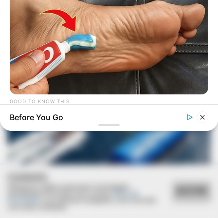
GOOD TO KNOW THIS
This $2 Toothpaste Trick Works Better Than A $200 Pedicure
Before You Go
COOKIES
Utilizamos cookies essenciais e tecnologias
ACEITAR
semelhantes de acordo com a nossa
Política de
Privacidade
e, ao continuar navegando, você concorda
com estas condições.