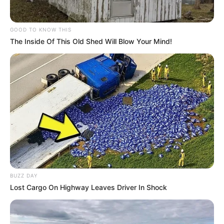
Matos.
A coordenadora do curso de Medicina, professora Ma.
GOOD TO KNOW THIS
Maria da Penha Belavenuta, lembrou que, até então, os
estudantes frequentavam o HRA em estágio extracurricular.
The Inside Of This Old Shed Will Blow Your Mind!
“Agora, com esse convênio, podemos adentrar em todas as
áreas do hospital, com professores e preceptores
acompanhando os estudantes. Isso nos permite registrar
essas atividades como estágio formal e reconhecido. Eu
mesma estou no Hospital Regional há 27 anos e sempre
quis abrir esse espaço de forma plena aos estudantes.
Hoje conseguimos”, disse.
Já a diretora técnica de saúde do Hospital Regional, Andrea
Cotait Ayoub, destacou que o convênio reforça o papel do
hospital como ambiente de ensino. “Essa parceria já existe
na prática, mas agora estamos formalizando esse
compromisso. É uma forma de reconhecer que os
estudantes estão realmente integrados às atividades do
BUZZ DAY
hospital, como uma extensão da faculdade. O estudante
Lost Cargo On Highway Leaves Driver In Shock
traz crescimento e desenvolvimento para a instituição. Isso
é fundamental para consolidarmos o HRA como um
verdadeiro hospital-escola”, pontuou.