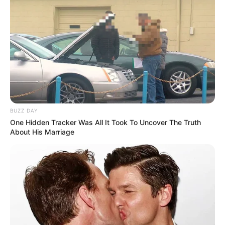
BUZZ DAY
One Hidden Tracker Was All It Took To Uncover The Truth
About His Marriage
FEMA e Hospital Regional de
Assis firmam convênio para
ampliar formação na área da
saúde