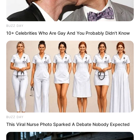
Parceria abre novas oportunidades de estágio para
estudantes e viabiliza a criação de residências médicas.
BUZZ DAY
Fonte: Assessoria de Comunicação
10+ Celebrities Who Are Gay And You Probably Didn't Know
01/08/2025
Foto: Fema
SAÚDE
Share
Facebook
WhatsApp
Telegram
Messenger
X
BUZZ DAY
This Viral Nurse Photo Sparked A Debate Nobody Expected