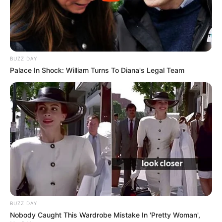
BUZZ DAY
Palace In Shock: William Turns To Diana's Legal Team
BUZZ DAY
Nobody Caught This Wardrobe Mistake In 'Pretty Woman',