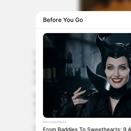
Before You Go
O prefeito de Paraguaçu Paulista, An
do Vale do Paranapanema), realiza
autoridades, gestores municipais e
(Direitos da Pessoa com Deficiência),
A pauta incluiu a apreciação da prop
Prêmio CIVAP Cidades Excelentes e 
Também foram apresentadas inovaçõe
BRAINBERRIES
Segundo o presidente do CIVAP, Lui
From Baddies To Sweethearts: 9 A