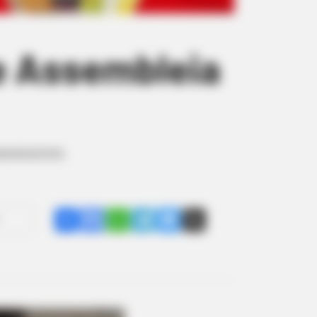
de Assembleia
assessores.
Share
Facebook
WhatsApp
Telegram
Messenger
X