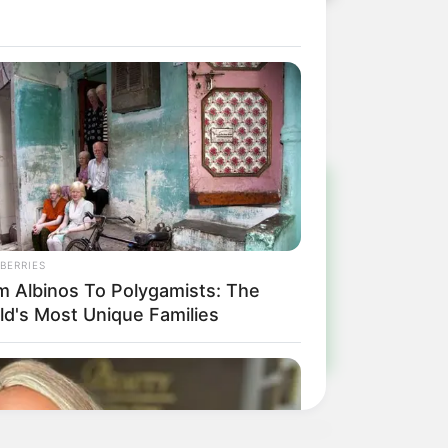
 região.
!
BERRIES
ulista e região
m Albinos To Polygamists: The
ld's Most Unique Families