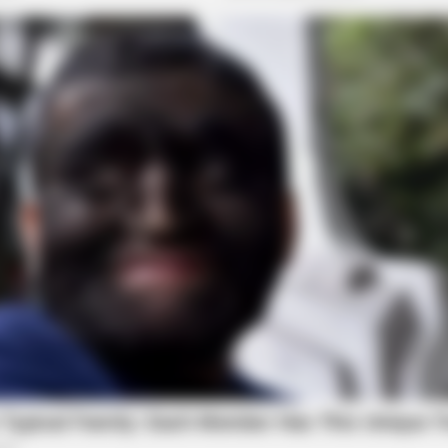
BRAINBERRIES
CTA F
w
This Movie Is The Main Reason
Why 
Ukraine Has Not Lost To Russia
to f