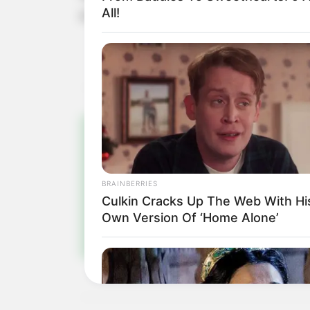
All!
e Estado, ampliando a troca de exper
Pa
BRAINBERRIES
Fiqu
Culkin Cracks Up The Web With Hi
Own Version Of ‘Home Alone’