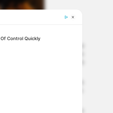
f Control Quickly
os do CIVAP (Consórcio Intermunicipal
 cerca de 300 participantes, entre
retários estaduais: Marcos da Costa
e Relações Institucionais).
grama Regionaliza CIVAP, o anúncio do
 Presidente Venceslau no consórcio.
 e gestores.
lecem a integração entre municípios