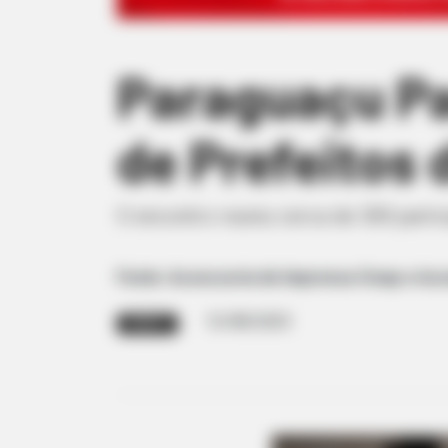
Paraguaçu Pa
de Prefeitos 
O encontro reuniu cerca de 300 partic
Fonte: Assessoria de Imprensa Civap e As
12/08/2025
EVENTO