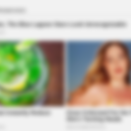
BRAINBERRIES
ion Version Do You
She Spends Millions To 
Doll!