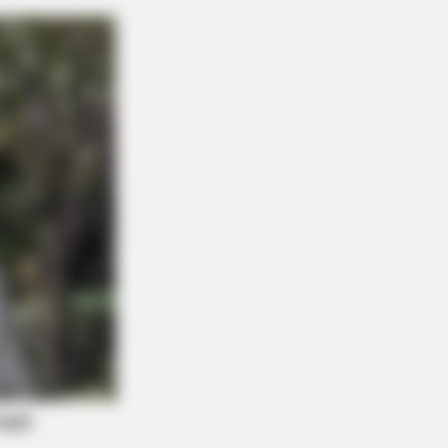
AVORITE
this ordinary drink is the secret
eeling your best every day