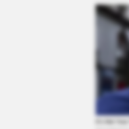
BRAINBERRIES
They Laughed At Her Curves—No
She's A Modeling Sensation