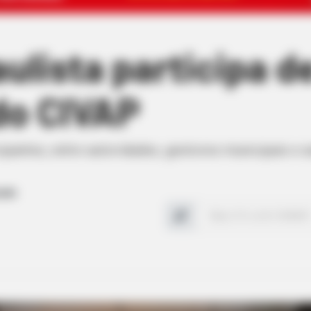
ulista participa 
do CIVAP
ipantes, entre autoridades, gestores municipais e 
com