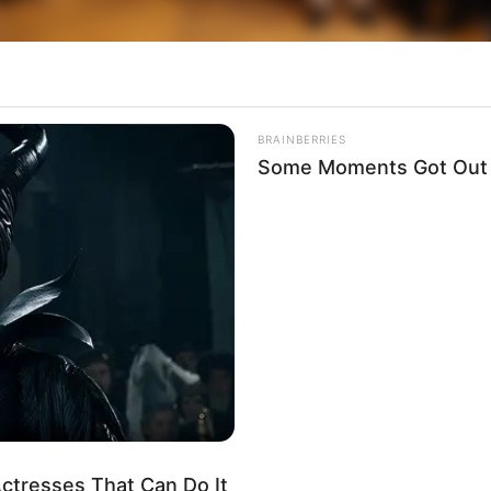
BRAINBERRIES
Some Moments Got Out O
tian Sasada, participou da Assembleia de Prefeit
da no Balneário de Rancharia. O encontro reuniu
 assessores, e contou com a presença de três sec
 Eleuses Paiva (Saúde) e Gilberto Kassab (Governo 
osta orçamentária para 2026, o lançamento do pro
a análise da entrada dos municípios de Avaré e
s e soluções de empresas parceiras aos prefeitos
s Gustavo Mendes Moraes, eventos como este forta
ctresses That Can Do It