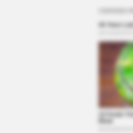
BRAINBERRIES
Disney Princesses: Which Live-Act
Prefer?